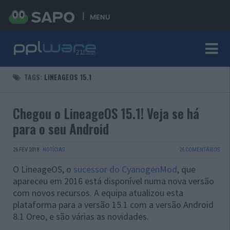
MENU
TAGS:
LINEAGEOS 15.1
Chegou o LineageOS 15.1! Veja se há
para o seu Android
26 FEV 2018
·
NOTÍCIAS
26 COMENTÁRIOS
O LineageOS, o
sucessor do CyanogenMod
, que
apareceu em 2016 está disponível numa nova versão
com novos recursos. A equipa atualizou esta
plataforma para a versão 15.1 com a versão Android
8.1 Oreo, e são várias as novidades.