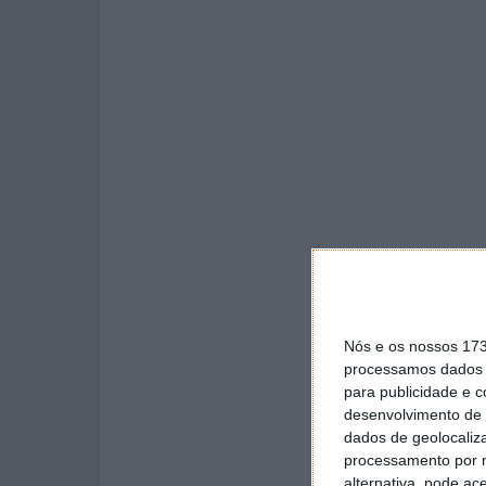
Nós e os nossos 17
processamos dados p
para publicidade e 
desenvolvimento de 
dados de geolocaliza
processamento por n
alternativa, pode ac