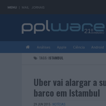
MENU
MAIL
JORNAIS
Análises
Apple
Ciência
Android
TAGS:
ISTAMBUL
Uber vai alargar a s
barco em Istambul
29 JUN 2015
·
NOTÍCIAS