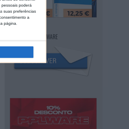
 pessoais poderá
s suas preferências
 consentimento a
da página.
NEWSLETTER PPLWARE