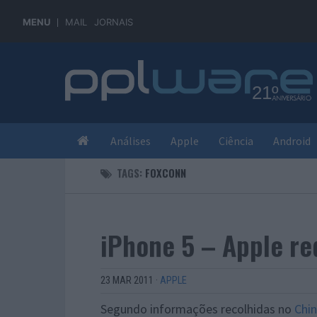
MENU
MAIL
JORNAIS
Análises
Apple
Ciência
Android
TAGS:
FOXCONN
iPhone 5 – Apple r
23 MAR 2011
·
APPLE
Segundo informações recolhidas no
Chi