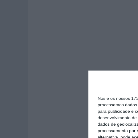
Nós e os nossos 17
processamos dados p
para publicidade e 
desenvolvimento de 
dados de geolocaliza
processamento por n
alternativa, pode ac