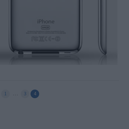
1
…
3
4