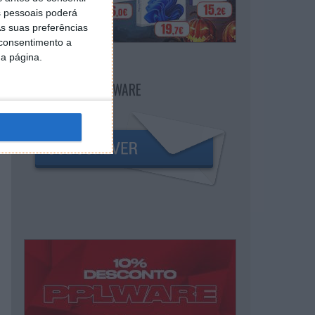
 pessoais poderá
s suas preferências
 consentimento a
da página.
NEWSLETTER PPLWARE