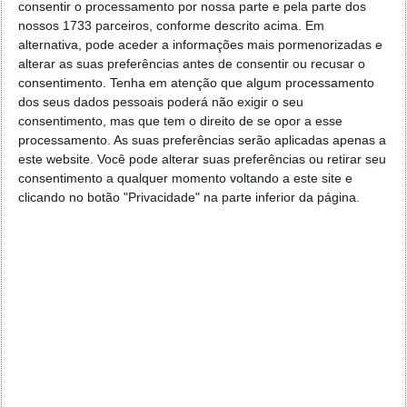
consentir o processamento por nossa parte e pela parte dos
nossos 1733 parceiros, conforme descrito acima. Em
alternativa, pode aceder a informações mais pormenorizadas e
alterar as suas preferências antes de consentir ou recusar o
consentimento.
Tenha em atenção que algum processamento
dos seus dados pessoais poderá não exigir o seu
consentimento, mas que tem o direito de se opor a esse
processamento. As suas preferências serão aplicadas apenas a
este website. Você pode alterar suas preferências ou retirar seu
consentimento a qualquer momento voltando a este site e
clicando no botão "Privacidade" na parte inferior da página.
Mais novidades reveladas para F1 2018
10 JUL 2018
·
JOGOS
4 COMENTÁRIOS
Tal como
aqui
revelámos, a nova época de Fórmula 1
vai trazer, como tem sido habitual ao longo dos
últimos anos, um novo jogo oficial: F1 2018.
À semelhança da edição do ano passado, uma das