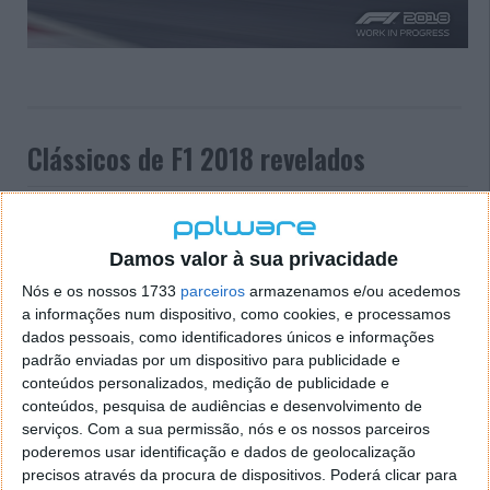
Clássicos de F1 2018 revelados
16 JUL 2018
·
JOGOS
2 COMENTÁRIOS
Está quase a chegar F1 2018, a edição deste ano para
Damos valor à sua privacidade
o mais conhecido simulador de Fórmula 1 do
mercado.
Nós e os nossos 1733
parceiros
armazenamos e/ou acedemos
a informações num dispositivo, como cookies, e processamos
Com a edição de 2018 também estão de regresso os
dados pessoais, como identificadores únicos e informações
padrão enviadas por um dispositivo para publicidade e
carros Clássicos pelo que recentemente a
conteúdos personalizados, medição de publicidade e
Codemasters revelou a lista completa. Check it out!
conteúdos, pesquisa de audiências e desenvolvimento de
serviços.
Com a sua permissão, nós e os nossos parceiros
poderemos usar identificação e dados de geolocalização
precisos através da procura de dispositivos. Poderá clicar para