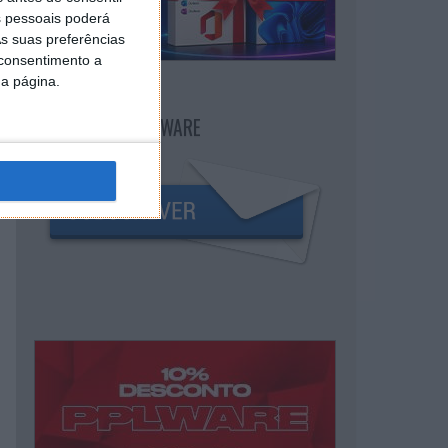
 pessoais poderá
s suas preferências
 consentimento a
da página.
NEWSLETTER PPLWARE