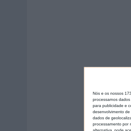
Nós e os nossos 17
processamos dados p
para publicidade e 
desenvolvimento de 
dados de geolocaliza
processamento por n
alternativa, pode ac