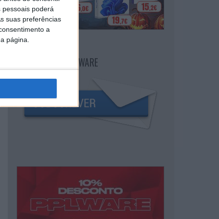
 pessoais poderá
s suas preferências
 consentimento a
da página.
NEWSLETTER PPLWARE