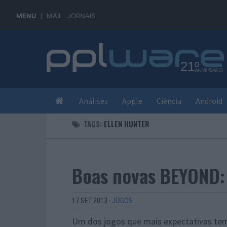
MENU
MAIL
JORNAIS
Análises
Apple
Ciência
Android
TAGS:
ELLEN HUNTER
Boas novas BEYOND:
17 SET 2013
·
JOGOS
Um dos jogos que mais expectativas tem