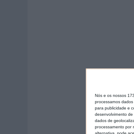
Nós e os nossos 17
processamos dados p
para publicidade e 
desenvolvimento de 
dados de geolocaliza
processamento por n
alternativa, pode ac