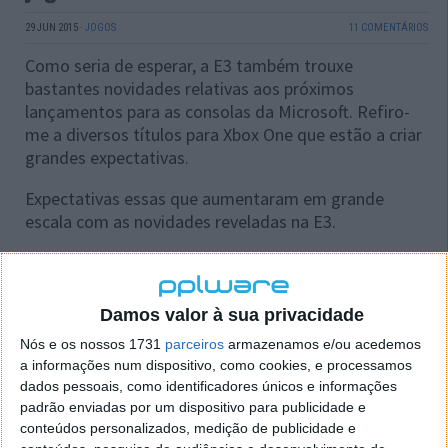
29 JUN 2015
·
JOGOS
11 COMENTÁRIOS
Como seria de esperar, a E3 também trouxe
bastantes novidades relativas aos próximos
lançamentos para as consolas da Microsoft. Refiro-
me a diversos títulos para Xbox One que estão a criar
grandes expectativas.
Expectativas essas que aumentaram em grande
escala com as novidades reveladas na E3.
Venham conhecer algumas dessas novidades …
Damos valor à sua privacidade
Nós e os nossos 1731
parceiros
armazenamos e/ou acedemos
a informações num dispositivo, como cookies, e processamos
dados pessoais, como identificadores únicos e informações
padrão enviadas por um dispositivo para publicidade e
conteúdos personalizados, medição de publicidade e