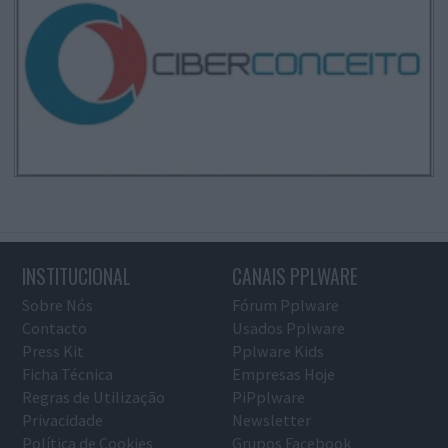
INSTITUCIONAL
CANAIS PPLWARE
Sobre Nós
Fórum Pplware
Contacto
Usados Pplware
Press Kit
Pplware Kids
Ficha Técnica
Empresas Hoje
Regras de Utilização
PiPplware
Privacidade
Newsletter
Política de Cookies
Grupos Facebook