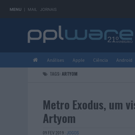
MENU
MAIL
JORNAIS
Análises
Apple
Ciência
Android
TAGS:
ARTYOM
Metro Exodus, um v
Artyom
09 FEV 2019
·
JOGOS