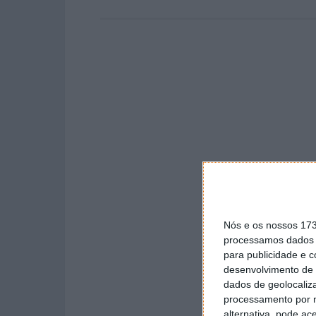
Nós e os nossos 17
processamos dados p
para publicidade e 
desenvolvimento de 
dados de geolocaliza
processamento por n
alternativa, pode ac