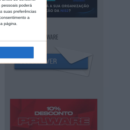
 pessoais poderá
s suas preferências
 consentimento a
da página.
NEWSLETTER PPLWARE