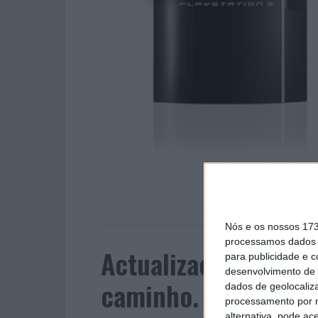
Nós e os nossos 17
processamos dados p
Actualização de sis
para publicidade e 
desenvolvimento de 
caminho.
dados de geolocaliza
processamento por n
alternativa, pode ac