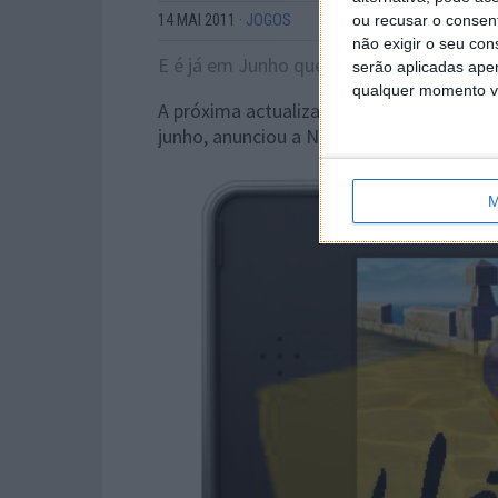
14 MAI 2011
·
JOGOS
ou recusar o consen
não exigir o seu co
E é já em Junho que chega…
serão aplicadas apen
qualquer momento vol
A próxima actualização de sistema para a
junho, anunciou a Nintendo of Europe.
M