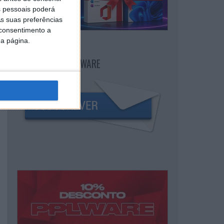
 pessoais poderá
s suas preferências
 consentimento a
da página.
NEWSLETTER PPLWARE