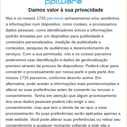
localizaçao referida n se encontra la nada k me permita por
o firefox como browser predefenido
Ja percorri o painel
Damos valor à sua privacidade
de control tudo e nada. Tou a comecar a desesperar, ate ja
Nós e os nossos 1733
parceiros
armazenamos e/ou acedemos
tentei apagar o explorer na tentativa de forçar o uso do
a informações num dispositivo, como cookies, e processamos
firefox mas em vao. Kaso te lembres de outra dica fico
dados pessoais, como identificadores únicos e informações
agradecido, caso contrario obrigado a mesma
padrão enviadas por um dispositivo para publicidade e
Responder
conteúdos personalizados, medição de publicidade e
conteúdos, pesquisa de audiências e desenvolvimento de
Vítor M.
serviços.
Com a sua permissão, nós e os nossos parceiros
7 de Novembro de 2005 às 01:39
poderemos usar identificação e dados de geolocalização
@Reporter
precisos através da procura de dispositivos. Poderá clicar para
Desculpa mas o link funciona. Seja como for segue por mail
consentir o processamento por nossa parte e pela parte dos
o MSn Messenger 8.
nossos 1733 parceiros, conforme descrito acima. Em
Responder
alternativa, pode aceder a informações mais pormenorizadas e
alterar as suas preferências antes de consentir ou recusar o
Vítor M.
7 de Novembro de 2005 às 11:21
consentimento.
Tenha em atenção que algum processamento
@Rui
dos seus dados pessoais poderá não exigir o seu
Tens de encontrar o que te falei. Faz da seguinte maneira,
consentimento, mas que tem o direito de se opor a esse
janela iniciar e no topo dessa janela com o botão direito do
processamento. As suas preferências serão aplicadas apenas a
rato faz propriedades. Depois no separador Menu ‘Iniciar’
este website. Você pode alterar suas preferências ou retirar seu
clica no botão ‘Personalizar’ aí encontrarás no separador
consentimento a qualquer momento voltando a este site e