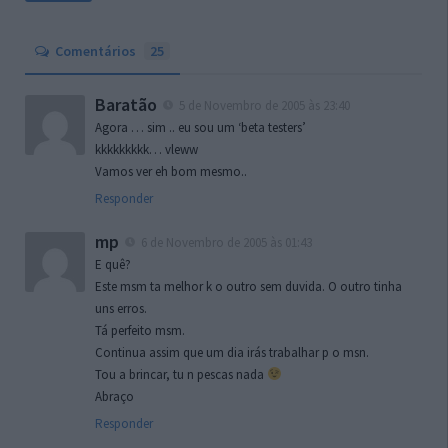
Comentários
25
Baratão
5 de Novembro de 2005 às 23:40
Agora … sim .. eu sou um ‘beta testers’
kkkkkkkkk… vleww
Vamos ver eh bom mesmo..
Responder
mp
6 de Novembro de 2005 às 01:43
E quê?
Este msm ta melhor k o outro sem duvida. O outro tinha
uns erros.
Tá perfeito msm.
Continua assim que um dia irás trabalhar p o msn.
Tou a brincar, tu n pescas nada
Abraço
Responder