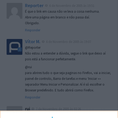
Reporter
6 de Novembro de 2005 às 19:51
É que o link em causa não ve leva a coisa nenhuma.
Abre uma página em branco e não passa daí.
Obrigado.
Responder
Vítor M.
6 de Novembro de 2005 às 19:07
@Reporter
Não estou a entender a dúvida, segue o link que deixo aí
pois está a funcionar perfeitamente.
@rui
para abrires tudo o que seja paginas no Firefox, vai a iniciar,
painel de controlo, Barra de tarefas e menu ‘Iniciar »»
separador Menu Iniciar e Personalizar. Aí é só escolher o
Browser predefinido. E tudo abrirá como Firefox.
Responder
rui
7 de Novembro de 2005 às 02:26
Boas outra vez. Desculpa tar te a chatear mas na