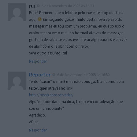
rui
6 de Novembro de 2005 às 16:13
Boas! Primeiro quero felicitar pelo exelente blog que tens
aqui
Em segundo gostei muito desta nova versao do
messeger mas eu tou com um problema, eu que so uso o
explorer para ver o mail do hotmail atraves do messeger,
gostaria de saber se e possivel alterar algo para este em vez
de abrir com o ie abrir com o firefox.
Sem outro assunto Rui
Responder
Reporter
6 de Novembro de 2005 às 16:50
Tento “sacar” o msn8 mas não consigo. Nem como beta
tester, quer através ho link
http://msn8.core-server.be/
Alguém pode dar uma dica, tendo em consideração que
sou um principiante?
Agradeço.
ADias
Responder