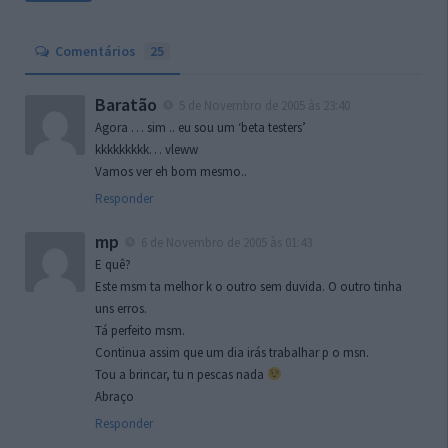
Comentários
25
Baratão
5 de Novembro de 2005 às 23:40
Agora … sim .. eu sou um ‘beta testers’
kkkkkkkkk… vleww
Vamos ver eh bom mesmo..
Responder
mp
6 de Novembro de 2005 às 01:43
E quê?
Este msm ta melhor k o outro sem duvida. O outro tinha
uns erros.
Tá perfeito msm.
Continua assim que um dia irás trabalhar p o msn.
Tou a brincar, tu n pescas nada
Abraço
Responder