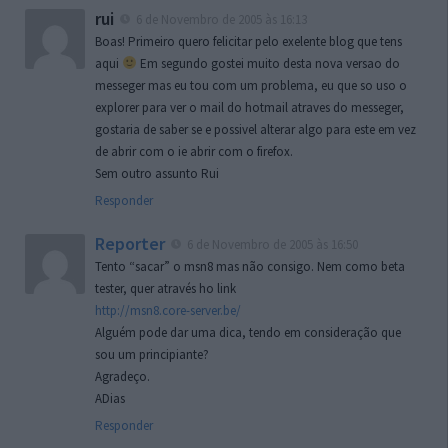
rui
6 de Novembro de 2005 às 16:13
Boas! Primeiro quero felicitar pelo exelente blog que tens
aqui
Em segundo gostei muito desta nova versao do
messeger mas eu tou com um problema, eu que so uso o
explorer para ver o mail do hotmail atraves do messeger,
gostaria de saber se e possivel alterar algo para este em vez
de abrir com o ie abrir com o firefox.
Sem outro assunto Rui
Responder
Reporter
6 de Novembro de 2005 às 16:50
Tento “sacar” o msn8 mas não consigo. Nem como beta
tester, quer através ho link
http://msn8.core-server.be/
Alguém pode dar uma dica, tendo em consideração que
sou um principiante?
Agradeço.
ADias
Responder