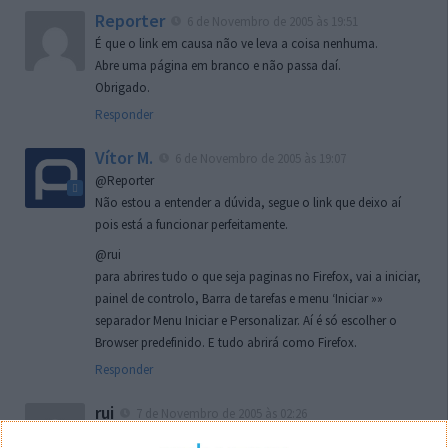
Reporter
6 de Novembro de 2005 às 19:51
É que o link em causa não ve leva a coisa nenhuma.
Abre uma página em branco e não passa daí.
Obrigado.
Responder
Vítor M.
6 de Novembro de 2005 às 19:07
@Reporter
Não estou a entender a dúvida, segue o link que deixo aí
pois está a funcionar perfeitamente.
@rui
para abrires tudo o que seja paginas no Firefox, vai a iniciar,
painel de controlo, Barra de tarefas e menu ‘Iniciar »»
separador Menu Iniciar e Personalizar. Aí é só escolher o
Browser predefinido. E tudo abrirá como Firefox.
Responder
rui
7 de Novembro de 2005 às 02:26
Boas outra vez. Desculpa tar te a chatear mas na