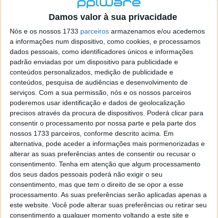
localizaçao referida n se encontra la nada k me permita por
o firefox como browser predefenido
Ja percorri o painel
Damos valor à sua privacidade
de control tudo e nada. Tou a comecar a desesperar, ate ja
Nós e os nossos 1733
parceiros
armazenamos e/ou acedemos
tentei apagar o explorer na tentativa de forçar o uso do
a informações num dispositivo, como cookies, e processamos
firefox mas em vao. Kaso te lembres de outra dica fico
dados pessoais, como identificadores únicos e informações
agradecido, caso contrario obrigado a mesma
padrão enviadas por um dispositivo para publicidade e
Responder
conteúdos personalizados, medição de publicidade e
conteúdos, pesquisa de audiências e desenvolvimento de
Vítor M.
serviços.
Com a sua permissão, nós e os nossos parceiros
7 de Novembro de 2005 às 01:39
poderemos usar identificação e dados de geolocalização
@Reporter
precisos através da procura de dispositivos. Poderá clicar para
Desculpa mas o link funciona. Seja como for segue por mail
consentir o processamento por nossa parte e pela parte dos
o MSn Messenger 8.
nossos 1733 parceiros, conforme descrito acima. Em
Responder
alternativa, pode aceder a informações mais pormenorizadas e
alterar as suas preferências antes de consentir ou recusar o
Vítor M.
7 de Novembro de 2005 às 11:21
consentimento.
Tenha em atenção que algum processamento
@Rui
dos seus dados pessoais poderá não exigir o seu
Tens de encontrar o que te falei. Faz da seguinte maneira,
consentimento, mas que tem o direito de se opor a esse
janela iniciar e no topo dessa janela com o botão direito do
processamento. As suas preferências serão aplicadas apenas a
rato faz propriedades. Depois no separador Menu ‘Iniciar’
este website. Você pode alterar suas preferências ou retirar seu
clica no botão ‘Personalizar’ aí encontrarás no separador
consentimento a qualquer momento voltando a este site e