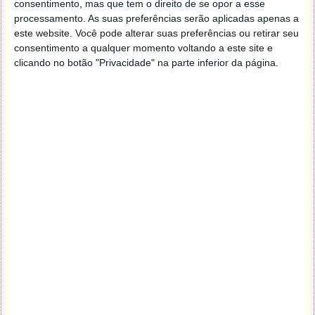
consentimento, mas que tem o direito de se opor a esse
geral a opção para escolheres o Browser com que queres
processamento. As suas preferências serão aplicadas apenas a
navegar e o gestor de e-mail. Caso não consigas chegar lá,
este website. Você pode alterar suas preferências ou retirar seu
vais ao teu Firefox e nas ferramentas ou tools escolhes
consentimento a qualquer momento voltando a este site e
‘Opções’ ou ‘Options’ icon geral da então janela aberta e
clicando no botão "Privacidade" na parte inferior da página.
logo perto do fim encontras um local para colocares um
visto que vai obrigar o Firefox a verificar se este é o browser
predefinido.
Responder
Reporter
7 de Novembro de 2005 às 12:57
Aguardo, então, o e-mail, Vitor.
Muito obrigado.
Responder
Reporter
7 de Novembro de 2005 às 19:51
É só para dizer que ainda não me chegou mail algum.
Grato.
Responder
cristalina
11 de Novembro de 2005 às 17:00