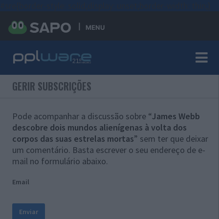
#sre{border-style: solid;display: unset;border-width: thin;}
MENU
GERIR SUBSCRIÇÕES
Pode acompanhar a discussão sobre “
James Webb
descobre dois mundos alienígenas à volta dos
corpos das suas estrelas mortas
” sem ter que deixar
um comentário. Basta escrever o seu endereço de e-
mail no formulário abaixo.
Email