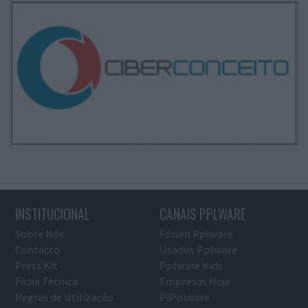
INSTITUCIONAL
CANAIS PPLWARE
Sobre Nós
Fórum Pplware
Contacto
Usados Pplware
Press Kit
Pplware Kids
Ficha Técnica
Empresas Hoje
Regras de Utilização
PiPplware