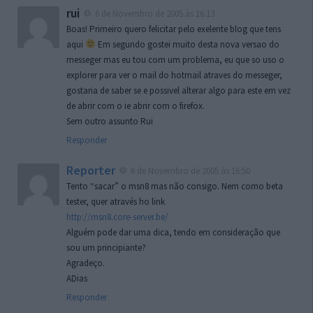
rui
6 de Novembro de 2005 às 16:13
Boas! Primeiro quero felicitar pelo exelente blog que tens
aqui
Em segundo gostei muito desta nova versao do
messeger mas eu tou com um problema, eu que so uso o
explorer para ver o mail do hotmail atraves do messeger,
gostaria de saber se e possivel alterar algo para este em vez
de abrir com o ie abrir com o firefox.
Sem outro assunto Rui
Responder
Reporter
6 de Novembro de 2005 às 16:50
Tento “sacar” o msn8 mas não consigo. Nem como beta
tester, quer através ho link
http://msn8.core-server.be/
Alguém pode dar uma dica, tendo em consideração que
sou um principiante?
Agradeço.
ADias
Responder