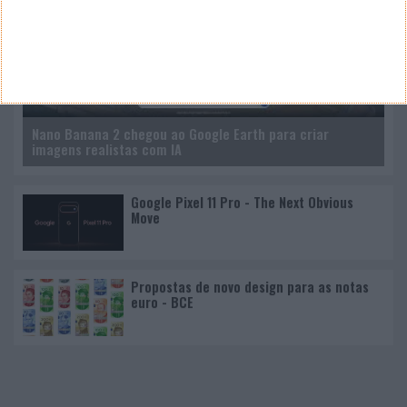
Nano Banana 2 chegou ao Google Earth para criar
imagens realistas com IA
Google Pixel 11 Pro - The Next Obvious
Move
Propostas de novo design para as notas
euro - BCE