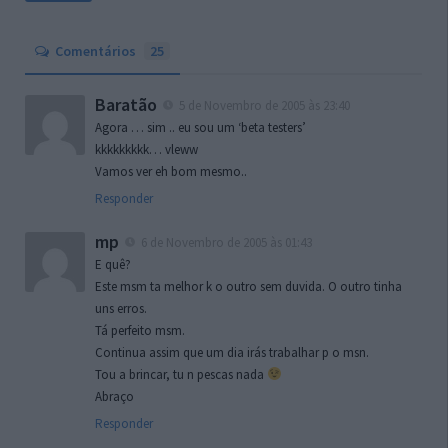
Comentários
25
Baratão
5 de Novembro de 2005 às 23:40
Agora … sim .. eu sou um ‘beta testers’
kkkkkkkkk… vleww
Vamos ver eh bom mesmo..
Responder
mp
6 de Novembro de 2005 às 01:43
E quê?
Este msm ta melhor k o outro sem duvida. O outro tinha
uns erros.
Tá perfeito msm.
Continua assim que um dia irás trabalhar p o msn.
Tou a brincar, tu n pescas nada
Abraço
Responder