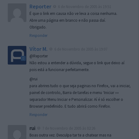
Reporter
6 de Novembro de 2005 às 19:51
É que o link em causa não ve leva a coisa nenhuma.
Abre uma página em branco e não passa daí.
Obrigado.
Responder
Vítor M.
6 de Novembro de 2005 às 19:07
@Reporter
Não estou a entender a dúvida, segue o link que deixo aí
pois está a funcionar perfeitamente.
@rui
para abrires tudo o que seja paginas no Firefox, vai a iniciar,
painel de controlo, Barra de tarefas e menu ‘Iniciar »»
separador Menu Iniciar e Personalizar. Aí é só escolher o
Browser predefinido. E tudo abrirá como Firefox.
Responder
rui
7 de Novembro de 2005 às 02:26
Boas outra vez. Desculpa tar te a chatear mas na