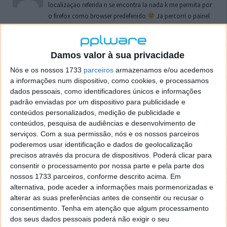
localizaçao referida n se encontra la nada k me permita por
o firefox como browser predefenido
Ja percorri o painel
de control tudo e nada. Tou a comecar a desesperar, ate ja
tentei apagar o explorer na tentativa de forçar o uso do
firefox mas em vao. Kaso te lembres de outra dica fico
Damos valor à sua privacidade
agradecido, caso contrario obrigado a mesma
Nós e os nossos 1733
parceiros
armazenamos e/ou acedemos
Responder
a informações num dispositivo, como cookies, e processamos
dados pessoais, como identificadores únicos e informações
Vítor M.
7 de Novembro de 2005 às 01:39
padrão enviadas por um dispositivo para publicidade e
@Reporter
conteúdos personalizados, medição de publicidade e
Desculpa mas o link funciona. Seja como for segue por mail
conteúdos, pesquisa de audiências e desenvolvimento de
o MSn Messenger 8.
serviços.
Com a sua permissão, nós e os nossos parceiros
Responder
poderemos usar identificação e dados de geolocalização
precisos através da procura de dispositivos. Poderá clicar para
Vítor M.
7 de Novembro de 2005 às 11:21
consentir o processamento por nossa parte e pela parte dos
nossos 1733 parceiros, conforme descrito acima. Em
@Rui
alternativa, pode aceder a informações mais pormenorizadas e
Tens de encontrar o que te falei. Faz da seguinte maneira,
alterar as suas preferências antes de consentir ou recusar o
janela iniciar e no topo dessa janela com o botão direito do
consentimento.
Tenha em atenção que algum processamento
rato faz propriedades. Depois no separador Menu ‘Iniciar’
dos seus dados pessoais poderá não exigir o seu
clica no botão ‘Personalizar’ aí encontrarás no separador