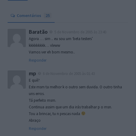
Comentários
25
Baratão
5 de Novembro de 2005 às 23:40
Agora … sim .. eu sou um ‘beta testers’
kkkkkkkkk… vleww
Vamos ver eh bom mesmo..
Responder
mp
6 de Novembro de 2005 às 01:43
E quê?
Este msm ta melhor k o outro sem duvida. O outro tinha
uns erros.
Tá perfeito msm.
Continua assim que um dia irás trabalhar p o msn.
Tou a brincar, tu n pescas nada
Abraço
Responder