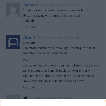
Reporter
6 de Novembro de 2005 às 19:51
É que o link em causa não ve leva a coisa nenhuma.
Abre uma página em branco e não passa daí.
Obrigado.
Responder
Vítor M.
6 de Novembro de 2005 às 19:07
@Reporter
Não estou a entender a dúvida, segue o link que deixo aí
pois está a funcionar perfeitamente.
@rui
para abrires tudo o que seja paginas no Firefox, vai a iniciar,
painel de controlo, Barra de tarefas e menu ‘Iniciar »»
separador Menu Iniciar e Personalizar. Aí é só escolher o
Browser predefinido. E tudo abrirá como Firefox.
Responder
rui
7 de Novembro de 2005 às 02:26
Boas outra vez. Desculpa tar te a chatear mas na