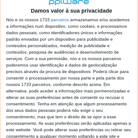
localizaçao referida n se encontra la nada k me permita por
o firefox como browser predefenido
Ja percorri o painel
Damos valor à sua privacidade
de control tudo e nada. Tou a comecar a desesperar, ate ja
Nós e os nossos 1733
parceiros
armazenamos e/ou acedemos
tentei apagar o explorer na tentativa de forçar o uso do
a informações num dispositivo, como cookies, e processamos
firefox mas em vao. Kaso te lembres de outra dica fico
dados pessoais, como identificadores únicos e informações
agradecido, caso contrario obrigado a mesma
padrão enviadas por um dispositivo para publicidade e
Responder
conteúdos personalizados, medição de publicidade e
conteúdos, pesquisa de audiências e desenvolvimento de
Vítor M.
serviços.
Com a sua permissão, nós e os nossos parceiros
7 de Novembro de 2005 às 01:39
poderemos usar identificação e dados de geolocalização
@Reporter
precisos através da procura de dispositivos. Poderá clicar para
Desculpa mas o link funciona. Seja como for segue por mail
consentir o processamento por nossa parte e pela parte dos
o MSn Messenger 8.
nossos 1733 parceiros, conforme descrito acima. Em
Responder
alternativa, pode aceder a informações mais pormenorizadas e
alterar as suas preferências antes de consentir ou recusar o
Vítor M.
7 de Novembro de 2005 às 11:21
consentimento.
Tenha em atenção que algum processamento
@Rui
dos seus dados pessoais poderá não exigir o seu
Tens de encontrar o que te falei. Faz da seguinte maneira,
consentimento, mas que tem o direito de se opor a esse
janela iniciar e no topo dessa janela com o botão direito do
processamento. As suas preferências serão aplicadas apenas a
rato faz propriedades. Depois no separador Menu ‘Iniciar’
este website. Você pode alterar suas preferências ou retirar seu
clica no botão ‘Personalizar’ aí encontrarás no separador
consentimento a qualquer momento voltando a este site e