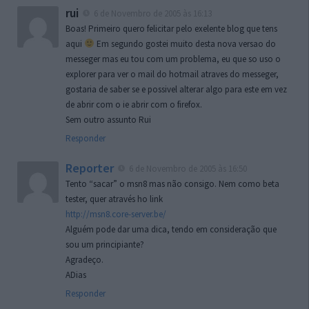
rui
6 de Novembro de 2005 às 16:13
Boas! Primeiro quero felicitar pelo exelente blog que tens
aqui
Em segundo gostei muito desta nova versao do
messeger mas eu tou com um problema, eu que so uso o
explorer para ver o mail do hotmail atraves do messeger,
gostaria de saber se e possivel alterar algo para este em vez
de abrir com o ie abrir com o firefox.
Sem outro assunto Rui
Responder
Reporter
6 de Novembro de 2005 às 16:50
Tento “sacar” o msn8 mas não consigo. Nem como beta
tester, quer através ho link
http://msn8.core-server.be/
Alguém pode dar uma dica, tendo em consideração que
sou um principiante?
Agradeço.
ADias
Responder