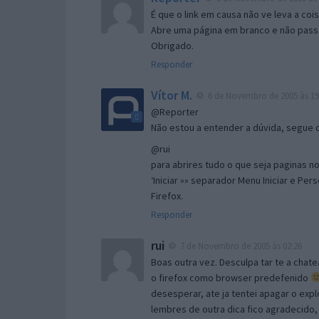
É que o link em causa não ve leva a co
Abre uma página em branco e não passa
Obrigado.
Responder
Vítor M.
6 de Novembro de 2005 às 19
@Reporter
Não estou a entender a dúvida, segue o 
@rui
para abrires tudo o que seja paginas no 
‘Iniciar »» separador Menu Iniciar e Per
Firefox.
Responder
rui
7 de Novembro de 2005 às 02:26
Boas outra vez. Desculpa tar te a chate
o firefox como browser predefenido
desesperar, ate ja tentei apagar o expl
lembres de outra dica fico agradecido