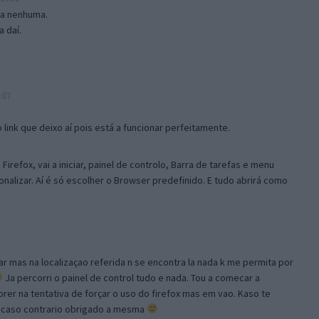
isa nenhuma.
 daí.
:07
link que deixo aí pois está a funcionar perfeitamente.
Firefox, vai a iniciar, painel de controlo, Barra de tarefas e menu
sonalizar. Aí é só escolher o Browser predefinido. E tudo abrirá como
ar mas na localizaçao referida n se encontra la nada k me permita por
Ja percorri o painel de control tudo e nada. Tou a comecar a
orer na tentativa de forçar o uso do firefox mas em vao. Kaso te
, caso contrario obrigado a mesma