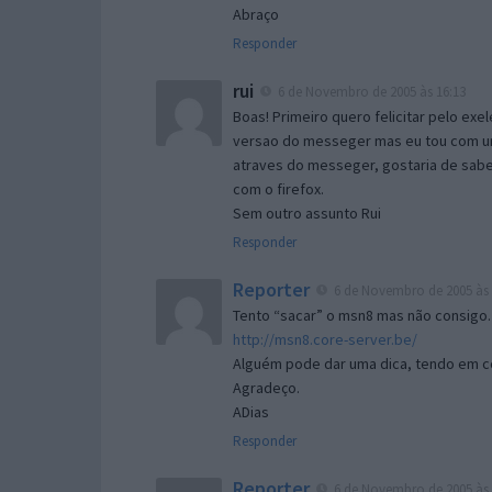
Abraço
Responder
rui
6 de Novembro de 2005 às 16:13
Boas! Primeiro quero felicitar pelo exe
versao do messeger mas eu tou com um 
atraves do messeger, gostaria de saber 
com o firefox.
Sem outro assunto Rui
Responder
Reporter
6 de Novembro de 2005 às 
Tento “sacar” o msn8 mas não consigo.
http://msn8.core-server.be/
Alguém pode dar uma dica, tendo em c
Agradeço.
ADias
Responder
Reporter
6 de Novembro de 2005 às 