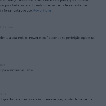
 em relação ao uso do proxy. Pois é este proxy que contorna o
ger para beta testers. No entanto eu uso uma ferramenta que
i a ferramenta que uso:
Power Menu
5 às 17:45
lente ajuda! Pois o “Power Menu” esconde na perfeição aquele tal
1:19
 para eliminar as Tabs?
20:19
disponibilizarem esta versão do messenger, o outro tinha muitos