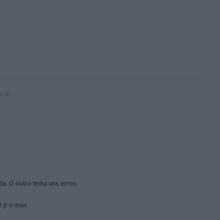
3:40
a. O outro tinha uns erros.
r p o msn.