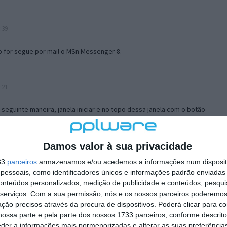
:39
o for segue por mail o MSn Messenger 8.
:21
a seguinte maneira, janela iniciar e no topo dessa janela com o botão
 no separador Menu ‘Iniciar’ clica no botão ‘Personalizar’ aí
ão para escolheres o Browser com que queres navegar e o gestor de
is ao teu Firefox e nas ferramentas ou tools escolhes ‘Opções’ ou
Damos valor à sua privacidade
erta e logo perto do fim encontras um local para colocares um visto
33
parceiros
armazenamos e/ou acedemos a informações num dispositi
e este é o browser predefinido.
essoais, como identificadores únicos e informações padrão enviadas 
conteúdos personalizados, medição de publicidade e conteúdos, pesqui
serviços.
Com a sua permissão, nós e os nossos parceiros poderemos 
12:57
ção precisos através da procura de dispositivos. Poderá clicar para co
ossa parte e pela parte dos nossos 1733 parceiros, conforme descrit
eder a informações mais pormenorizadas e alterar as suas preferência