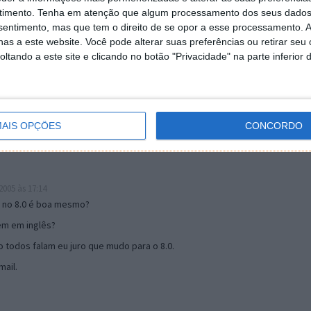
timento.
Tenha em atenção que algum processamento dos seus dados
nsentimento, mas que tem o direito de se opor a esse processamento. A
as a este website. Você pode alterar suas preferências ou retirar seu
19:51
tando a este site e clicando no botão "Privacidade" na parte inferior 
u mail algum.
s 17:00
AIS OPÇÕES
CONCORDO
005 às 17:14
o no 8.0 é boa mesmo?
tem em inglês?
 todos falam eu juro que mudo para o 8.0.
ail.