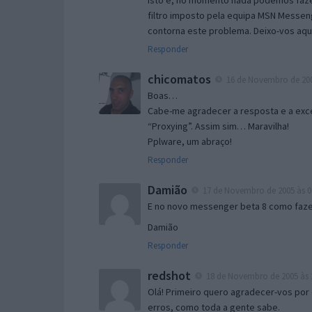
Isto é, no momento nada podemos fazer
filtro imposto pela equipa MSN Messen
contorna este problema. Deixo-vos aqu
Responder
chicomatos
16 de Novembro de 200
Boas…
Cabe-me agradecer a resposta e a exce
“Proxying”. Assim sim… Maravilha!
Pplware, um abraço!
Responder
Damião
17 de Novembro de 2005 às 0
E no novo messenger beta 8 como fazer
Damião
Responder
redshot
18 de Novembro de 2005 às 
Olá! Primeiro quero agradecer-vos por 
erros, como toda a gente sabe.