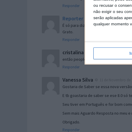
ou recusar o consen
Responder
não exigir o seu co
Reporter
serão aplicadas apen
7 de Novembro de 2005 às 
qualquer momento vol
É só para dizer que ainda não me chego
Grato.
Responder
cristalina
11 de Novembro de 2005 à
M
então people
Responder
Vanessa Silva
11 de Novembro de 2
Gostaria de Saber se essa nova versã
E tb goastaria de saber se ese 8.0 só 
Seu tiver em Português e for bom como
Sem mais Aguardo Resposta no meu e m
Obrigado.
Responder