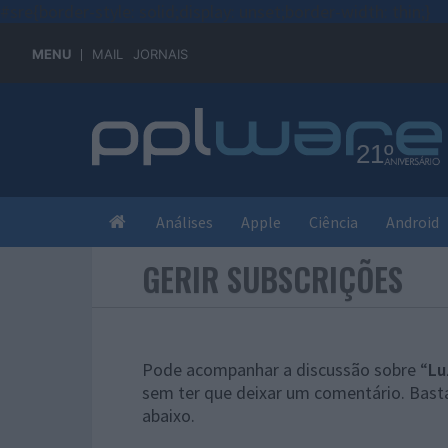
#sre{border-style: solid;display: unset;border-width: thin;}
MENU
MAIL
JORNAIS
Análises
Apple
Ciência
Android
GERIR SUBSCRIÇÕES
Pode acompanhar a discussão sobre “
Lu
sem ter que deixar um comentário. Basta
abaixo.