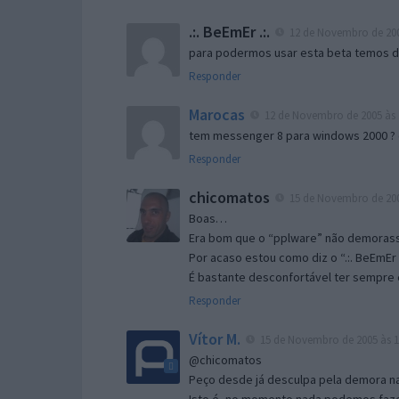
.:. BeEmEr .:.
12 de Novembro de 200
para podermos usar esta beta temos d “
Responder
Marocas
12 de Novembro de 2005 às 
tem messenger 8 para windows 2000 ?
Responder
chicomatos
15 de Novembro de 200
Boas…
Era bom que o “pplware” não demorass
Por acaso estou como diz o “.:. BeEmEr 
É bastante desconfortável ter sempre e
Responder
Vítor M.
15 de Novembro de 2005 às 1
@chicomatos
Peço desde já desculpa pela demora na 