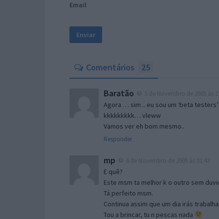
Email
Comentários
25
Baratão
5 de Novembro de 2005 às 2
Agora … sim .. eu sou um ‘beta testers’
kkkkkkkkk… vleww
Vamos ver eh bom mesmo..
Responder
mp
6 de Novembro de 2005 às 01:43
E quê?
Este msm ta melhor k o outro sem duvid
Tá perfeito msm.
Continua assim que um dia irás trabalha
Tou a brincar, tu n pescas nada