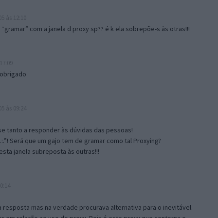
5 às 12:10
gramar” com a janela d proxy sp?? é k ela sobrepõe-s às otras!!!
17:09
 obrigado
5 às 09:24
e tanto a responder às dúvidas das pessoas!
.:.”! Será que um gajo tem de gramar como tal Proxying?
sta janela subreposta às outras!!!
0:14
resposta mas na verdade procurava alternativa para o inevitável.