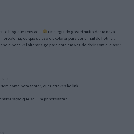
lente blog que tens aqui
Em segundo gostei muito desta nova
problema, eu que so uso o explorer para ver o mail do hotmail
se e possivel alterar algo para este em vez de abrir com o ie abrir
16:50
 Nem como beta tester, quer através ho link
onsideração que sou um principiante?
19:51