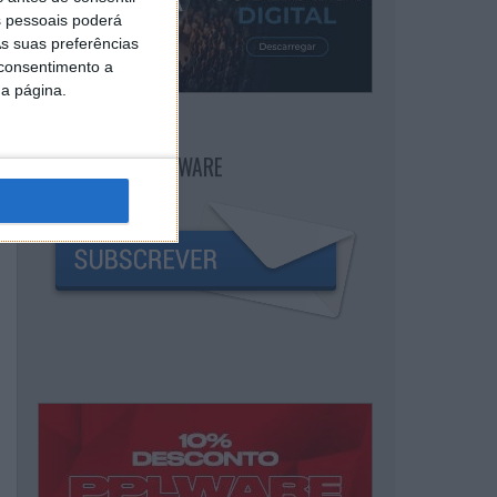
 pessoais poderá
s suas preferências
 consentimento a
da página.
NEWSLETTER PPLWARE