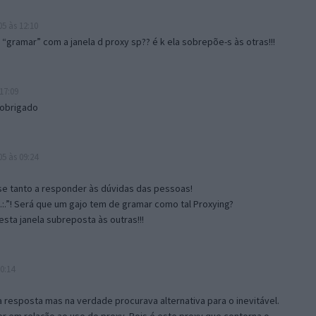
5 às 12:10
gramar” com a janela d proxy sp?? é k ela sobrepõe-s às otras!!!
17:09
 obrigado
5 às 09:24
e tanto a responder às dúvidas das pessoas!
.:.”! Será que um gajo tem de gramar como tal Proxying?
sta janela subreposta às outras!!!
0:14
resposta mas na verdade procurava alternativa para o inevitável.