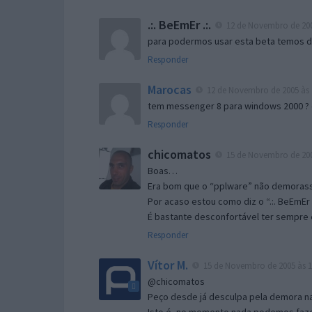
.:. BeEmEr .:.
12 de Novembro de 200
para podermos usar esta beta temos d “
Responder
Marocas
12 de Novembro de 2005 às 
tem messenger 8 para windows 2000 ?
Responder
chicomatos
15 de Novembro de 200
Boas…
Era bom que o “pplware” não demorass
Por acaso estou como diz o “.:. BeEmEr 
É bastante desconfortável ter sempre e
Responder
Vítor M.
15 de Novembro de 2005 às 1
@chicomatos
Peço desde já desculpa pela demora na 