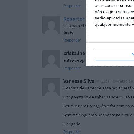
ou recusar o consen
Responder
não exigir o seu co
Reporter
serão aplicadas apen
7 de Novembro de 2005 às 
qualquer momento vol
É só para dizer que ainda não me chego
Grato.
Responder
cristalina
11 de Novembro de 2005 à
M
então people
Responder
Vanessa Silva
11 de Novembro de 2
Gostaria de Saber se essa nova versã
E tb goastaria de saber se ese 8.0 só 
Seu tiver em Português e for bom como
Sem mais Aguardo Resposta no meu e m
Obrigado.
Responder