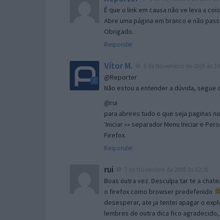
É que o link em causa não ve leva a co
Abre uma página em branco e não passa
Obrigado.
Responder
Vítor M.
6 de Novembro de 2005 às 19
@Reporter
Não estou a entender a dúvida, segue o 
@rui
para abrires tudo o que seja paginas no 
‘Iniciar »» separador Menu Iniciar e Per
Firefox.
Responder
rui
7 de Novembro de 2005 às 02:26
Boas outra vez. Desculpa tar te a chate
o firefox como browser predefenido
desesperar, ate ja tentei apagar o expl
lembres de outra dica fico agradecido