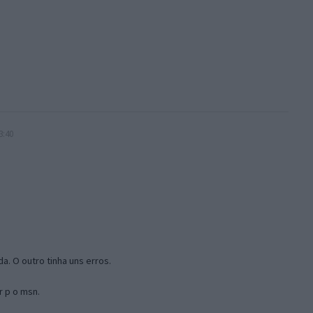
3:40
a. O outro tinha uns erros.
r p o msn.