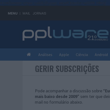
#sre{border-style: solid;display: unset;border-width: thin;}
MENU
MAIL
JORNAIS
Análises
Apple
Ciência
Android
GERIR SUBSCRIÇÕES
Pode acompanhar a discussão sobre “
Eu
mais baixo desde 2009
” sem ter que dei
mail no formulário abaixo.