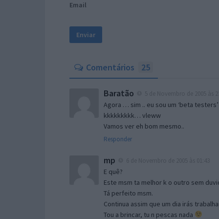
Email
Comentários
25
Baratão
5 de Novembro de 2005 às 2
Agora … sim .. eu sou um ‘beta testers’
kkkkkkkkk… vleww
Vamos ver eh bom mesmo..
Responder
mp
6 de Novembro de 2005 às 01:43
E quê?
Este msm ta melhor k o outro sem duvid
Tá perfeito msm.
Continua assim que um dia irás trabalha
Tou a brincar, tu n pescas nada