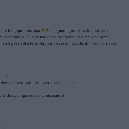
lente blog que tens aqui
Em segundo gostei muito desta nova
problema, eu que so uso o explorer para ver o mail do hotmail
se e possivel alterar algo para este em vez de abrir com o ie abrir
16:50
 Nem como beta tester, quer através ho link
onsideração que sou um principiante?
19:51