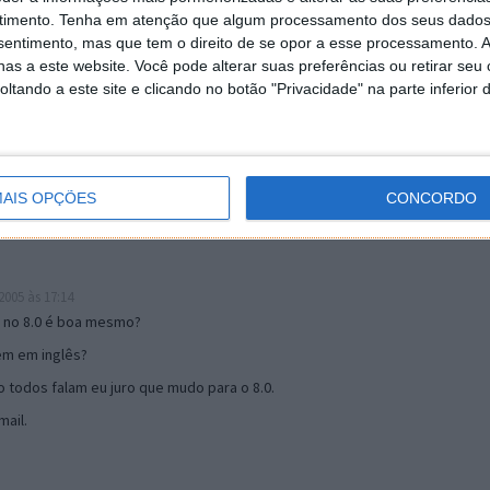
timento.
Tenha em atenção que algum processamento dos seus dados
nsentimento, mas que tem o direito de se opor a esse processamento. A
as a este website. Você pode alterar suas preferências ou retirar seu
19:51
tando a este site e clicando no botão "Privacidade" na parte inferior 
u mail algum.
s 17:00
AIS OPÇÕES
CONCORDO
005 às 17:14
o no 8.0 é boa mesmo?
tem em inglês?
 todos falam eu juro que mudo para o 8.0.
ail.