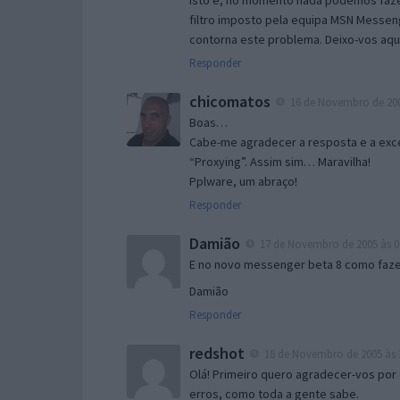
Isto é, no momento nada podemos fazer
filtro imposto pela equipa MSN Messen
contorna este problema. Deixo-vos aqu
Responder
chicomatos
16 de Novembro de 200
Boas…
Cabe-me agradecer a resposta e a exce
“Proxying”. Assim sim… Maravilha!
Pplware, um abraço!
Responder
Damião
17 de Novembro de 2005 às 0
E no novo messenger beta 8 como fazer
Damião
Responder
redshot
18 de Novembro de 2005 às 
Olá! Primeiro quero agradecer-vos por 
erros, como toda a gente sabe.