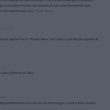
 em relação ao uso do proxy. Pois é este proxy que contorna o
ger para beta testers. No entanto eu uso uma ferramenta que
i a ferramenta que uso:
Power Menu
5 às 17:45
lente ajuda! Pois o “Power Menu” esconde na perfeição aquele tal
1:19
 para eliminar as Tabs?
20:19
disponibilizarem esta versão do messenger, o outro tinha muitos