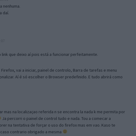
isa nenhuma.
 daí.
:07
link que deixo aí pois está a funcionar perfeitamente.
Firefox, vai a iniciar, painel de controlo, Barra de tarefas e menu
sonalizar. Aí é só escolher o Browser predefinido. E tudo abrirá como
ar mas na localizaçao referida n se encontra la nada k me permita por
Ja percorri o painel de control tudo e nada. Tou a comecar a
orer na tentativa de forçar o uso do firefox mas em vao. Kaso te
, caso contrario obrigado a mesma