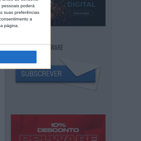
 pessoais poderá
s suas preferências
 consentimento a
da página.
NEWSLETTER PPLWARE