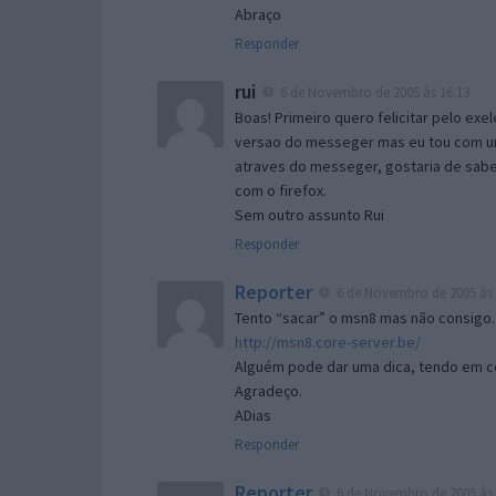
Abraço
Responder
rui
6 de Novembro de 2005 às 16:13
Boas! Primeiro quero felicitar pelo exe
versao do messeger mas eu tou com um 
atraves do messeger, gostaria de saber 
com o firefox.
Sem outro assunto Rui
Responder
Reporter
6 de Novembro de 2005 às 
Tento “sacar” o msn8 mas não consigo.
http://msn8.core-server.be/
Alguém pode dar uma dica, tendo em c
Agradeço.
ADias
Responder
Reporter
6 de Novembro de 2005 às 