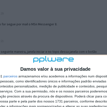
:39
o for segue por mail o MSn Messenger 8.
:21
a seguinte maneira, janela iniciar e no topo dessa janela com o botão
 no separador Menu ‘Iniciar’ clica no botão ‘Personalizar’ aí
ão para escolheres o Browser com que queres navegar e o gestor de
is ao teu Firefox e nas ferramentas ou tools escolhes ‘Opções’ ou
Damos valor à sua privacidade
erta e logo perto do fim encontras um local para colocares um visto
31
parceiros
armazenamos e/ou acedemos a informações num dispositi
e este é o browser predefinido.
essoais, como identificadores únicos e informações padrão enviadas 
conteúdos personalizados, medição de publicidade e conteúdos, pesqui
serviços.
Com a sua permissão, nós e os nossos parceiros poderemos 
12:57
ção precisos através da procura de dispositivos. Poderá clicar para co
ossa parte e pela parte dos nossos 1731 parceiros, conforme descrit
eder a informações mais pormenorizadas e alterar as suas preferência