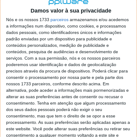
localizaçao referida n se encontra la nada k me permita por
o firefox como browser predefenido
Ja percorri o painel
Damos valor à sua privacidade
de control tudo e nada. Tou a comecar a desesperar, ate ja
Nós e os nossos 1733
parceiros
armazenamos e/ou acedemos
tentei apagar o explorer na tentativa de forçar o uso do
a informações num dispositivo, como cookies, e processamos
firefox mas em vao. Kaso te lembres de outra dica fico
dados pessoais, como identificadores únicos e informações
agradecido, caso contrario obrigado a mesma
padrão enviadas por um dispositivo para publicidade e
Responder
conteúdos personalizados, medição de publicidade e
conteúdos, pesquisa de audiências e desenvolvimento de
Vítor M.
serviços.
Com a sua permissão, nós e os nossos parceiros
7 de Novembro de 2005 às 01:39
poderemos usar identificação e dados de geolocalização
@Reporter
precisos através da procura de dispositivos. Poderá clicar para
Desculpa mas o link funciona. Seja como for segue por mail
consentir o processamento por nossa parte e pela parte dos
o MSn Messenger 8.
nossos 1733 parceiros, conforme descrito acima. Em
Responder
alternativa, pode aceder a informações mais pormenorizadas e
alterar as suas preferências antes de consentir ou recusar o
Vítor M.
7 de Novembro de 2005 às 11:21
consentimento.
Tenha em atenção que algum processamento
@Rui
dos seus dados pessoais poderá não exigir o seu
Tens de encontrar o que te falei. Faz da seguinte maneira,
consentimento, mas que tem o direito de se opor a esse
janela iniciar e no topo dessa janela com o botão direito do
processamento. As suas preferências serão aplicadas apenas a
rato faz propriedades. Depois no separador Menu ‘Iniciar’
este website. Você pode alterar suas preferências ou retirar seu
clica no botão ‘Personalizar’ aí encontrarás no separador
consentimento a qualquer momento voltando a este site e