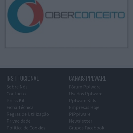
INSTITUCIONAL
CANAIS PPLWARE
Sobre Nós
Fórum Pplware
Contacto
Usados Pplware
Press Kit
Pplware Kids
Ficha Técnica
Empresas Hoje
Regras de Utilização
PiPplware
Privacidade
Newsletter
Política de Cookies
Grupos Facebook