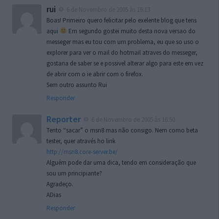
rui
6 de Novembro de 2005 às 16:13
Boas! Primeiro quero felicitar pelo exelente blog que tens
aqui
Em segundo gostei muito desta nova versao do
messeger mas eu tou com um problema, eu que so uso o
explorer para ver o mail do hotmail atraves do messeger,
gostaria de saber se e possivel alterar algo para este em vez
de abrir com o ie abrir com o firefox.
Sem outro assunto Rui
Responder
Reporter
6 de Novembro de 2005 às 16:50
Tento “sacar” o msn8 mas não consigo. Nem como beta
tester, quer através ho link
http://msn8.core-server.be/
Alguém pode dar uma dica, tendo em consideração que
sou um principiante?
Agradeço.
ADias
Responder