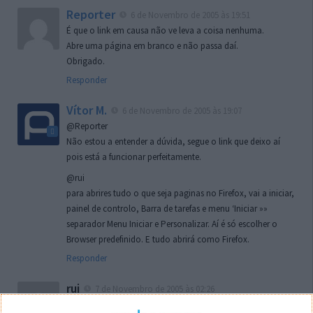
Reporter
6 de Novembro de 2005 às 19:51
É que o link em causa não ve leva a coisa nenhuma.
Abre uma página em branco e não passa daí.
Obrigado.
Responder
Vítor M.
6 de Novembro de 2005 às 19:07
@Reporter
Não estou a entender a dúvida, segue o link que deixo aí
pois está a funcionar perfeitamente.
@rui
para abrires tudo o que seja paginas no Firefox, vai a iniciar,
painel de controlo, Barra de tarefas e menu ‘Iniciar »»
separador Menu Iniciar e Personalizar. Aí é só escolher o
Browser predefinido. E tudo abrirá como Firefox.
Responder
rui
7 de Novembro de 2005 às 02:26
Boas outra vez. Desculpa tar te a chatear mas na