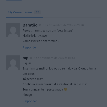
Comentários
25
Baratão
5 de Novembro de 2005 às 23:40
Agora … sim .. eu sou um ‘beta testers’
kkkkkkkkk… vleww
Vamos ver eh bom mesmo..
Responder
mp
6 de Novembro de 2005 às 01:43
E quê?
Este msm ta melhor k o outro sem duvida. O outro tinha
uns erros.
Tá perfeito msm.
Continua assim que um dia irás trabalhar p o msn.
Tou a brincar, tu n pescas nada
Abraço
Responder