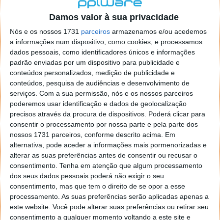
localizaçao referida n se encontra la nada k me permita por
o firefox como browser predefenido
Ja percorri o painel
Damos valor à sua privacidade
de control tudo e nada. Tou a comecar a desesperar, ate ja
Nós e os nossos 1731
parceiros
armazenamos e/ou acedemos
tentei apagar o explorer na tentativa de forçar o uso do
a informações num dispositivo, como cookies, e processamos
firefox mas em vao. Kaso te lembres de outra dica fico
dados pessoais, como identificadores únicos e informações
agradecido, caso contrario obrigado a mesma
padrão enviadas por um dispositivo para publicidade e
Responder
conteúdos personalizados, medição de publicidade e
conteúdos, pesquisa de audiências e desenvolvimento de
Vítor M.
serviços.
Com a sua permissão, nós e os nossos parceiros
7 de Novembro de 2005 às 01:39
poderemos usar identificação e dados de geolocalização
@Reporter
precisos através da procura de dispositivos. Poderá clicar para
Desculpa mas o link funciona. Seja como for segue por mail
consentir o processamento por nossa parte e pela parte dos
o MSn Messenger 8.
nossos 1731 parceiros, conforme descrito acima. Em
Responder
alternativa, pode aceder a informações mais pormenorizadas e
alterar as suas preferências antes de consentir ou recusar o
Vítor M.
7 de Novembro de 2005 às 11:21
consentimento.
Tenha em atenção que algum processamento
@Rui
dos seus dados pessoais poderá não exigir o seu
Tens de encontrar o que te falei. Faz da seguinte maneira,
consentimento, mas que tem o direito de se opor a esse
janela iniciar e no topo dessa janela com o botão direito do
processamento. As suas preferências serão aplicadas apenas a
rato faz propriedades. Depois no separador Menu ‘Iniciar’
este website. Você pode alterar suas preferências ou retirar seu
clica no botão ‘Personalizar’ aí encontrarás no separador
consentimento a qualquer momento voltando a este site e