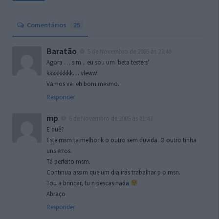
Comentários
25
Baratão
5 de Novembro de 2005 às 23:40
Agora … sim .. eu sou um ‘beta testers’
kkkkkkkkk… vleww
Vamos ver eh bom mesmo..
Responder
mp
6 de Novembro de 2005 às 01:43
E quê?
Este msm ta melhor k o outro sem duvida. O outro tinha
uns erros.
Tá perfeito msm.
Continua assim que um dia irás trabalhar p o msn.
Tou a brincar, tu n pescas nada
Abraço
Responder