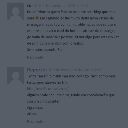
rui
6 de Novembro de 2005 às 16:13
Boas! Primeiro quero felicitar pelo exelente blog que tens
aqui
Em segundo gostei muito desta nova versao do
messeger mas eu tou com um problema, eu que so uso o
explorer para ver o mail do hotmail atraves do messeger,
gostaria de saber se e possivel alterar algo para este em vez
de abrir com o ie abrir com o firefox.
Sem outro assunto Rui
Responder
Reporter
6 de Novembro de 2005 às 16:50
Tento “sacar” o msn8 mas não consigo. Nem como beta
tester, quer através ho link
http://msn8.core-server.be/
Alguém pode dar uma dica, tendo em consideração que
sou um principiante?
Agradeço.
ADias
Responder