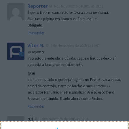
Reporter
6 de Novembro de 2005 às 19:51
É que o link em causa não ve leva a coisa nenhuma.
Abre uma página em branco e não passa daí.
Obrigado.
Responder
Vítor M.
6 de Novembro de 2005 às 19:07
@Reporter
Não estou a entender a dúvida, segue o link que deixo aí
pois está a funcionar perfeitamente.
@rui
para abrires tudo o que seja paginas no Firefox, vai a iniciar,
painel de controlo, Barra de tarefas e menu ‘Iniciar »»
separador Menu Iniciar e Personalizar. Aí é só escolher o
Browser predefinido. E tudo abrirá como Firefox.
Responder
rui
7 de Novembro de 2005 às 02:26
Boas outra vez. Desculpa tar te a chatear mas na