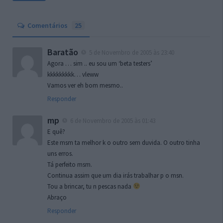
Comentários
25
Baratão
5 de Novembro de 2005 às 23:40
Agora … sim .. eu sou um ‘beta testers’
kkkkkkkkk… vleww
Vamos ver eh bom mesmo..
Responder
mp
6 de Novembro de 2005 às 01:43
E quê?
Este msm ta melhor k o outro sem duvida. O outro tinha
uns erros.
Tá perfeito msm.
Continua assim que um dia irás trabalhar p o msn.
Tou a brincar, tu n pescas nada
Abraço
Responder