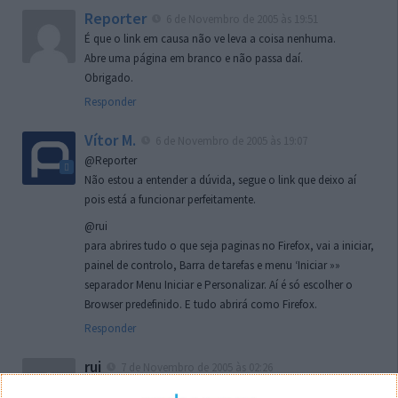
Reporter
6 de Novembro de 2005 às 19:51
É que o link em causa não ve leva a coisa nenhuma.
Abre uma página em branco e não passa daí.
Obrigado.
Responder
Vítor M.
6 de Novembro de 2005 às 19:07
@Reporter
Não estou a entender a dúvida, segue o link que deixo aí
pois está a funcionar perfeitamente.
@rui
para abrires tudo o que seja paginas no Firefox, vai a iniciar,
painel de controlo, Barra de tarefas e menu ‘Iniciar »»
separador Menu Iniciar e Personalizar. Aí é só escolher o
Browser predefinido. E tudo abrirá como Firefox.
Responder
rui
7 de Novembro de 2005 às 02:26
Boas outra vez. Desculpa tar te a chatear mas na