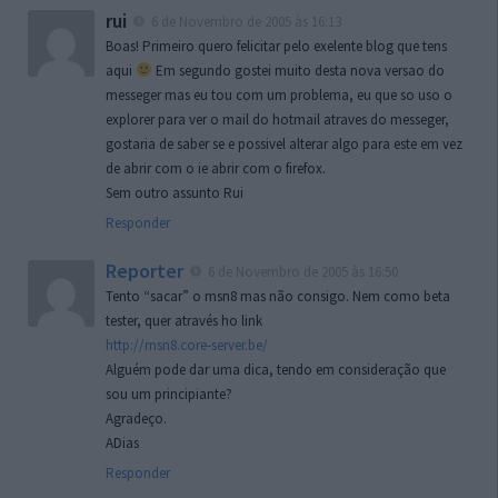
rui
6 de Novembro de 2005 às 16:13
Boas! Primeiro quero felicitar pelo exelente blog que tens
aqui
Em segundo gostei muito desta nova versao do
messeger mas eu tou com um problema, eu que so uso o
explorer para ver o mail do hotmail atraves do messeger,
gostaria de saber se e possivel alterar algo para este em vez
de abrir com o ie abrir com o firefox.
Sem outro assunto Rui
Responder
Reporter
6 de Novembro de 2005 às 16:50
Tento “sacar” o msn8 mas não consigo. Nem como beta
tester, quer através ho link
http://msn8.core-server.be/
Alguém pode dar uma dica, tendo em consideração que
sou um principiante?
Agradeço.
ADias
Responder