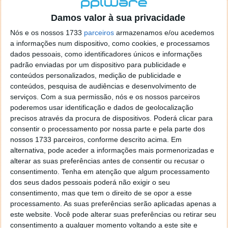
localizaçao referida n se encontra la nada k me permita por
o firefox como browser predefenido
Ja percorri o painel
Damos valor à sua privacidade
de control tudo e nada. Tou a comecar a desesperar, ate ja
Nós e os nossos 1733
parceiros
armazenamos e/ou acedemos
tentei apagar o explorer na tentativa de forçar o uso do
a informações num dispositivo, como cookies, e processamos
firefox mas em vao. Kaso te lembres de outra dica fico
dados pessoais, como identificadores únicos e informações
agradecido, caso contrario obrigado a mesma
padrão enviadas por um dispositivo para publicidade e
Responder
conteúdos personalizados, medição de publicidade e
conteúdos, pesquisa de audiências e desenvolvimento de
Vítor M.
serviços.
Com a sua permissão, nós e os nossos parceiros
7 de Novembro de 2005 às 01:39
poderemos usar identificação e dados de geolocalização
@Reporter
precisos através da procura de dispositivos. Poderá clicar para
Desculpa mas o link funciona. Seja como for segue por mail
consentir o processamento por nossa parte e pela parte dos
o MSn Messenger 8.
nossos 1733 parceiros, conforme descrito acima. Em
Responder
alternativa, pode aceder a informações mais pormenorizadas e
alterar as suas preferências antes de consentir ou recusar o
Vítor M.
7 de Novembro de 2005 às 11:21
consentimento.
Tenha em atenção que algum processamento
@Rui
dos seus dados pessoais poderá não exigir o seu
Tens de encontrar o que te falei. Faz da seguinte maneira,
consentimento, mas que tem o direito de se opor a esse
janela iniciar e no topo dessa janela com o botão direito do
processamento. As suas preferências serão aplicadas apenas a
rato faz propriedades. Depois no separador Menu ‘Iniciar’
este website. Você pode alterar suas preferências ou retirar seu
clica no botão ‘Personalizar’ aí encontrarás no separador
consentimento a qualquer momento voltando a este site e