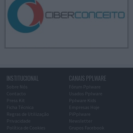
INSTITUCIONAL
CANAIS PPLWARE
Sobre Nós
Fórum Pplware
Contacto
Usados Pplware
Press Kit
Pplware Kids
Ficha Técnica
Empresas Hoje
Regras de Utilização
PiPplware
Privacidade
Newsletter
Política de Cookies
Grupos Facebook