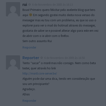
rui
6 de Novembro de 2005 às 16:13
Boas! Primeiro quero felicitar pelo exelente blog que tens
aqui
Em segundo gostei muito desta nova versao do
messeger mas eu tou com um problema, eu que so uso o
explorer para ver o mail do hotmail atraves do messeger,
gostaria de saber se e possivel alterar algo para este em vez
de abrir com o ie abrir com o firefox.
Sem outro assunto Rui
Responder
Reporter
6 de Novembro de 2005 às 16:50
Tento “sacar” o msn8 mas não consigo. Nem como beta
tester, quer através ho link
http://msn8.core-server.be/
Alguém pode dar uma dica, tendo em consideração que
sou um principiante?
Agradeço.
ADias
Responder