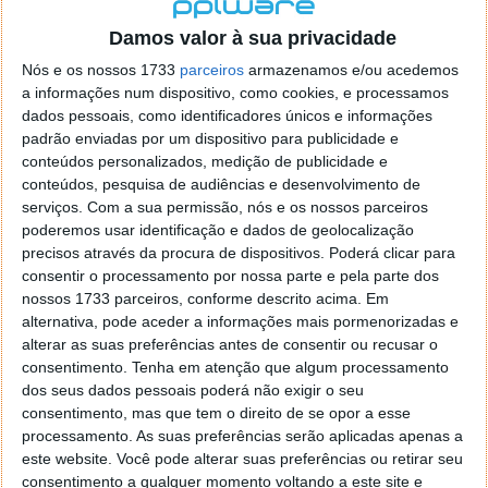
localizaçao referida n se encontra la nada k me permita por
o firefox como browser predefenido
Ja percorri o painel
Damos valor à sua privacidade
de control tudo e nada. Tou a comecar a desesperar, ate ja
Nós e os nossos 1733
parceiros
armazenamos e/ou acedemos
tentei apagar o explorer na tentativa de forçar o uso do
a informações num dispositivo, como cookies, e processamos
firefox mas em vao. Kaso te lembres de outra dica fico
dados pessoais, como identificadores únicos e informações
agradecido, caso contrario obrigado a mesma
padrão enviadas por um dispositivo para publicidade e
Responder
conteúdos personalizados, medição de publicidade e
conteúdos, pesquisa de audiências e desenvolvimento de
Vítor M.
serviços.
Com a sua permissão, nós e os nossos parceiros
7 de Novembro de 2005 às 01:39
poderemos usar identificação e dados de geolocalização
@Reporter
precisos através da procura de dispositivos. Poderá clicar para
Desculpa mas o link funciona. Seja como for segue por mail
consentir o processamento por nossa parte e pela parte dos
o MSn Messenger 8.
nossos 1733 parceiros, conforme descrito acima. Em
Responder
alternativa, pode aceder a informações mais pormenorizadas e
alterar as suas preferências antes de consentir ou recusar o
Vítor M.
7 de Novembro de 2005 às 11:21
consentimento.
Tenha em atenção que algum processamento
@Rui
dos seus dados pessoais poderá não exigir o seu
Tens de encontrar o que te falei. Faz da seguinte maneira,
consentimento, mas que tem o direito de se opor a esse
janela iniciar e no topo dessa janela com o botão direito do
processamento. As suas preferências serão aplicadas apenas a
rato faz propriedades. Depois no separador Menu ‘Iniciar’
este website. Você pode alterar suas preferências ou retirar seu
clica no botão ‘Personalizar’ aí encontrarás no separador
consentimento a qualquer momento voltando a este site e