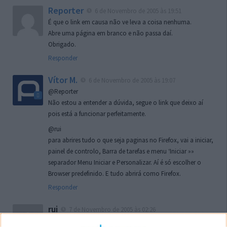
Reporter
6 de Novembro de 2005 às 19:51
É que o link em causa não ve leva a coisa nenhuma.
Abre uma página em branco e não passa daí.
Obrigado.
Responder
Vítor M.
6 de Novembro de 2005 às 19:07
@Reporter
Não estou a entender a dúvida, segue o link que deixo aí
pois está a funcionar perfeitamente.
@rui
para abrires tudo o que seja paginas no Firefox, vai a iniciar,
painel de controlo, Barra de tarefas e menu ‘Iniciar »»
separador Menu Iniciar e Personalizar. Aí é só escolher o
Browser predefinido. E tudo abrirá como Firefox.
Responder
rui
7 de Novembro de 2005 às 02:26
Boas outra vez. Desculpa tar te a chatear mas na