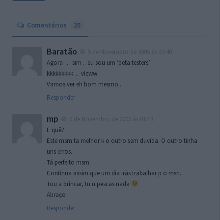
Comentários
25
Baratão
5 de Novembro de 2005 às 23:40
Agora … sim .. eu sou um ‘beta testers’
kkkkkkkkk… vleww
Vamos ver eh bom mesmo..
Responder
mp
6 de Novembro de 2005 às 01:43
E quê?
Este msm ta melhor k o outro sem duvida. O outro tinha
uns erros.
Tá perfeito msm.
Continua assim que um dia irás trabalhar p o msn.
Tou a brincar, tu n pescas nada
Abraço
Responder