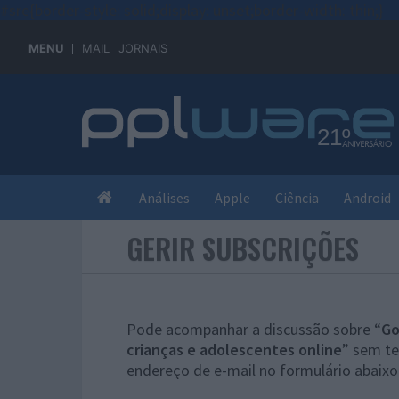
#sre{border-style: solid;display: unset;border-width: thin;}
MENU
MAIL
JORNAIS
Análises
Apple
Ciência
Android
GERIR SUBSCRIÇÕES
Pode acompanhar a discussão sobre “
Go
crianças e adolescentes online
” sem te
endereço de e-mail no formulário abaixo