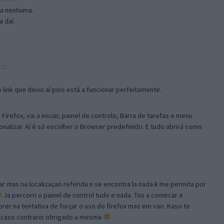
isa nenhuma.
 daí.
:07
link que deixo aí pois está a funcionar perfeitamente.
Firefox, vai a iniciar, painel de controlo, Barra de tarefas e menu
sonalizar. Aí é só escolher o Browser predefinido. E tudo abrirá como
ar mas na localizaçao referida n se encontra la nada k me permita por
Ja percorri o painel de control tudo e nada. Tou a comecar a
orer na tentativa de forçar o uso do firefox mas em vao. Kaso te
, caso contrario obrigado a mesma