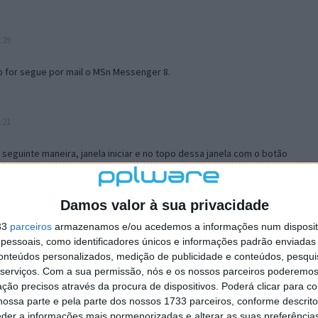
:39
o for segue por mail o MSn Messenger 8.
:21
a seguinte maneira, janela iniciar e no topo dessa janela com o botão
 no separador Menu ‘Iniciar’ clica no botão ‘Personalizar’ aí
ão para escolheres o Browser com que queres navegar e o gestor de
is ao teu Firefox e nas ferramentas ou tools escolhes ‘Opções’ ou
Damos valor à sua privacidade
erta e logo perto do fim encontras um local para colocares um visto
33
parceiros
armazenamos e/ou acedemos a informações num dispositi
e este é o browser predefinido.
essoais, como identificadores únicos e informações padrão enviadas 
conteúdos personalizados, medição de publicidade e conteúdos, pesqui
serviços.
Com a sua permissão, nós e os nossos parceiros poderemos 
12:57
ção precisos através da procura de dispositivos. Poderá clicar para co
ossa parte e pela parte dos nossos 1733 parceiros, conforme descrit
eder a informações mais pormenorizadas e alterar as suas preferência