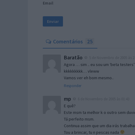
Email
Comentários
25
Baratão
5 de Novembro de 2005 às 2
Agora … sim .. eu sou um ‘beta testers’
kkkkkkkkk… vleww
Vamos ver eh bom mesmo..
Responder
mp
6 de Novembro de 2005 às 01:43
E quê?
Este msm ta melhor k o outro sem duvid
Tá perfeito msm.
Continua assim que um dia irás trabalha
Tou a brincar, tu n pescas nada