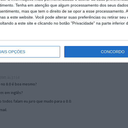
timento.
Tenha em atenção que algum processamento dos seus dados
nsentimento, mas que tem o direito de se opor a esse processamento. A
as a este website. Você pode alterar suas preferências ou retirar seu
19:51
tando a este site e clicando no botão "Privacidade" na parte inferior 
u mail algum.
s 17:00
AIS OPÇÕES
CONCORDO
005 às 17:14
o no 8.0 é boa mesmo?
tem em inglês?
 todos falam eu juro que mudo para o 8.0.
ail.