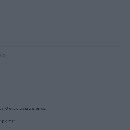
3:40
a. O outro tinha uns erros.
r p o msn.