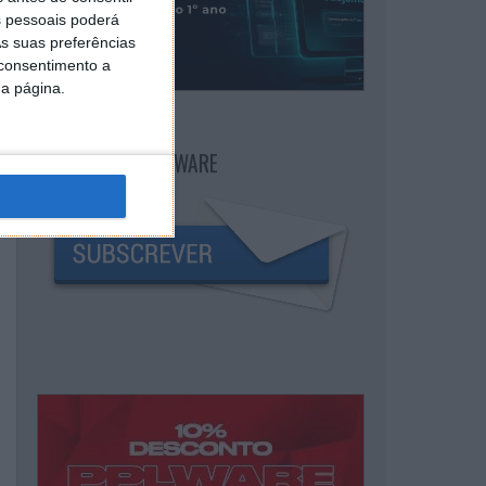
 pessoais poderá
s suas preferências
 consentimento a
da página.
NEWSLETTER PPLWARE