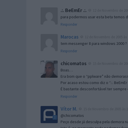
.:. BeEmEr .:.
12 de Novembro de 200
para podermos usar esta beta temos d “
Responder
Marocas
12 de Novembro de 2005 às 
tem messenger 8 para windows 2000 ?
Responder
chicomatos
15 de Novembro de 200
Boas…
Era bom que o “pplware” não demorass
Por acaso estou como diz o “.:. BeEmEr 
É bastante desconfortável ter sempre e
Responder
Vítor M.
15 de Novembro de 2005 às 1
@chicomatos
Peço desde já desculpa pela demora na 