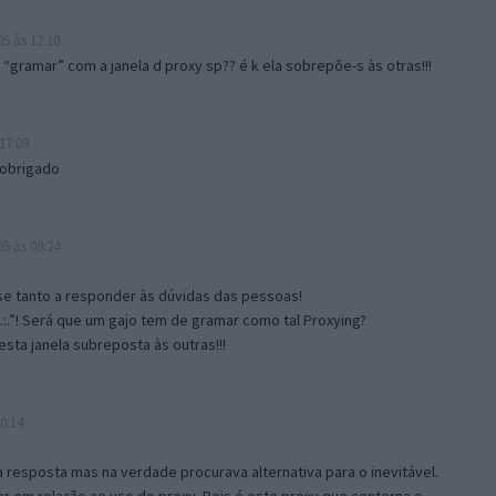
5 às 12:10
gramar” com a janela d proxy sp?? é k ela sobrepõe-s às otras!!!
17:09
 obrigado
5 às 09:24
e tanto a responder às dúvidas das pessoas!
.:.”! Será que um gajo tem de gramar como tal Proxying?
sta janela subreposta às outras!!!
0:14
resposta mas na verdade procurava alternativa para o inevitável.