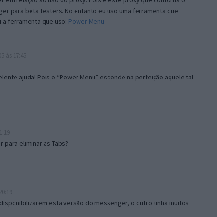
 em relação ao uso do proxy. Pois é este proxy que contorna o
ger para beta testers. No entanto eu uso uma ferramenta que
i a ferramenta que uso:
Power Menu
5 às 17:45
lente ajuda! Pois o “Power Menu” esconde na perfeição aquele tal
1:19
 para eliminar as Tabs?
20:19
disponibilizarem esta versão do messenger, o outro tinha muitos