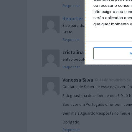
ou recusar o consen
Responder
não exigir o seu co
Reporter
serão aplicadas apen
7 de Novembro de 2005 às 
qualquer momento vol
É só para dizer que ainda não me chego
Grato.
Responder
cristalina
11 de Novembro de 2005 à
M
então people
Responder
Vanessa Silva
11 de Novembro de 2
Gostaria de Saber se essa nova versã
E tb goastaria de saber se ese 8.0 só 
Seu tiver em Português e for bom como
Sem mais Aguardo Resposta no meu e m
Obrigado.
Responder