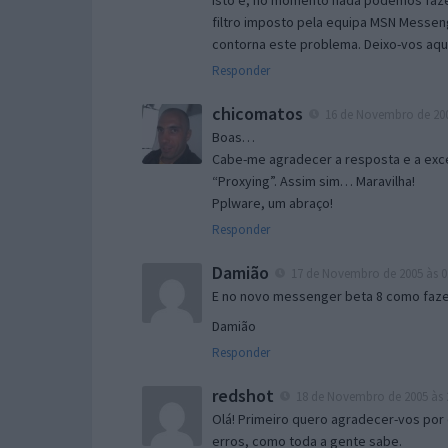
Isto é, no momento nada podemos fazer
filtro imposto pela equipa MSN Messen
contorna este problema. Deixo-vos aqu
Responder
chicomatos
16 de Novembro de 200
Boas…
Cabe-me agradecer a resposta e a exce
“Proxying”. Assim sim… Maravilha!
Pplware, um abraço!
Responder
Damião
17 de Novembro de 2005 às 0
E no novo messenger beta 8 como fazer
Damião
Responder
redshot
18 de Novembro de 2005 às 
Olá! Primeiro quero agradecer-vos por 
erros, como toda a gente sabe.