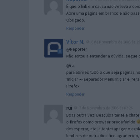
É que o link em causa não ve leva a co
Abre uma página em branco e não passa
Obrigado.
Responder
Vítor M.
6 de Novembro de 2005 às 19
@Reporter
Não estou a entender a dúvida, segue o 
@rui
para abrires tudo o que seja paginas no 
‘Iniciar »» separador Menu Iniciar e Per
Firefox.
Responder
rui
7 de Novembro de 2005 às 02:26
Boas outra vez. Desculpa tar te a chate
o firefox como browser predefenido
desesperar, ate ja tentei apagar o expl
lembres de outra dica fico agradecido