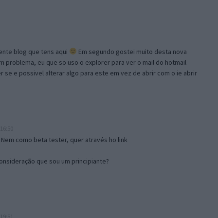
lente blog que tens aqui
Em segundo gostei muito desta nova
problema, eu que so uso o explorer para ver o mail do hotmail
se e possivel alterar algo para este em vez de abrir com o ie abrir
16:50
 Nem como beta tester, quer através ho link
onsideração que sou um principiante?
19:51