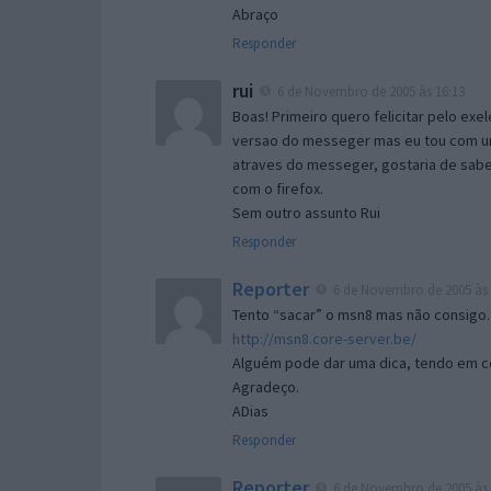
Abraço
Responder
rui
6 de Novembro de 2005 às 16:13
Boas! Primeiro quero felicitar pelo exe
versao do messeger mas eu tou com um 
atraves do messeger, gostaria de saber 
com o firefox.
Sem outro assunto Rui
Responder
Reporter
6 de Novembro de 2005 às 
Tento “sacar” o msn8 mas não consigo.
http://msn8.core-server.be/
Alguém pode dar uma dica, tendo em c
Agradeço.
ADias
Responder
Reporter
6 de Novembro de 2005 às 