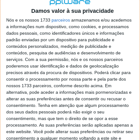
localizaçao referida n se encontra la nada k me permita por
o firefox como browser predefenido
Ja percorri o painel
Damos valor à sua privacidade
de control tudo e nada. Tou a comecar a desesperar, ate ja
Nós e os nossos 1733
parceiros
armazenamos e/ou acedemos
tentei apagar o explorer na tentativa de forçar o uso do
a informações num dispositivo, como cookies, e processamos
firefox mas em vao. Kaso te lembres de outra dica fico
dados pessoais, como identificadores únicos e informações
agradecido, caso contrario obrigado a mesma
padrão enviadas por um dispositivo para publicidade e
Responder
conteúdos personalizados, medição de publicidade e
conteúdos, pesquisa de audiências e desenvolvimento de
Vítor M.
serviços.
Com a sua permissão, nós e os nossos parceiros
7 de Novembro de 2005 às 01:39
poderemos usar identificação e dados de geolocalização
@Reporter
precisos através da procura de dispositivos. Poderá clicar para
Desculpa mas o link funciona. Seja como for segue por mail
consentir o processamento por nossa parte e pela parte dos
o MSn Messenger 8.
nossos 1733 parceiros, conforme descrito acima. Em
Responder
alternativa, pode aceder a informações mais pormenorizadas e
alterar as suas preferências antes de consentir ou recusar o
Vítor M.
7 de Novembro de 2005 às 11:21
consentimento.
Tenha em atenção que algum processamento
@Rui
dos seus dados pessoais poderá não exigir o seu
Tens de encontrar o que te falei. Faz da seguinte maneira,
consentimento, mas que tem o direito de se opor a esse
janela iniciar e no topo dessa janela com o botão direito do
processamento. As suas preferências serão aplicadas apenas a
rato faz propriedades. Depois no separador Menu ‘Iniciar’
este website. Você pode alterar suas preferências ou retirar seu
clica no botão ‘Personalizar’ aí encontrarás no separador
consentimento a qualquer momento voltando a este site e