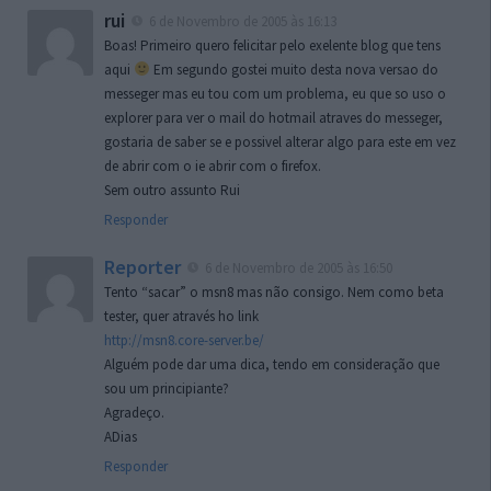
rui
6 de Novembro de 2005 às 16:13
Boas! Primeiro quero felicitar pelo exelente blog que tens
aqui
Em segundo gostei muito desta nova versao do
messeger mas eu tou com um problema, eu que so uso o
explorer para ver o mail do hotmail atraves do messeger,
gostaria de saber se e possivel alterar algo para este em vez
de abrir com o ie abrir com o firefox.
Sem outro assunto Rui
Responder
Reporter
6 de Novembro de 2005 às 16:50
Tento “sacar” o msn8 mas não consigo. Nem como beta
tester, quer através ho link
http://msn8.core-server.be/
Alguém pode dar uma dica, tendo em consideração que
sou um principiante?
Agradeço.
ADias
Responder