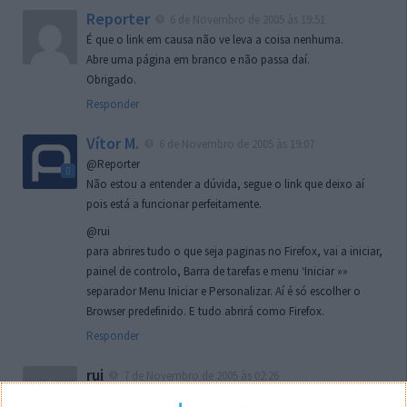
Reporter
6 de Novembro de 2005 às 19:51
É que o link em causa não ve leva a coisa nenhuma.
Abre uma página em branco e não passa daí.
Obrigado.
Responder
Vítor M.
6 de Novembro de 2005 às 19:07
@Reporter
Não estou a entender a dúvida, segue o link que deixo aí
pois está a funcionar perfeitamente.
@rui
para abrires tudo o que seja paginas no Firefox, vai a iniciar,
painel de controlo, Barra de tarefas e menu ‘Iniciar »»
separador Menu Iniciar e Personalizar. Aí é só escolher o
Browser predefinido. E tudo abrirá como Firefox.
Responder
rui
7 de Novembro de 2005 às 02:26
Boas outra vez. Desculpa tar te a chatear mas na