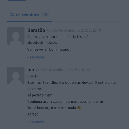
Comentários
25
Baratão
5 de Novembro de 2005 às 23:40
Agora … sim .. eu sou um ‘beta testers’
kkkkkkkkk… vleww
Vamos ver eh bom mesmo..
Responder
mp
6 de Novembro de 2005 às 01:43
E quê?
Este msm ta melhor k o outro sem duvida. O outro tinha
uns erros.
Tá perfeito msm.
Continua assim que um dia irás trabalhar p o msn.
Tou a brincar, tu n pescas nada
Abraço
Responder