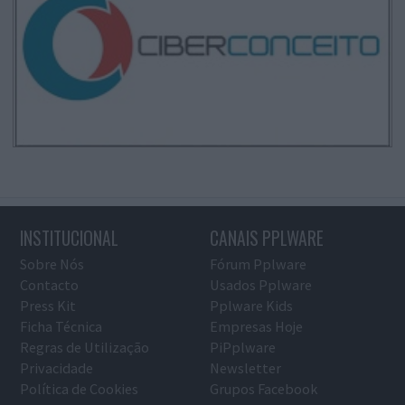
INSTITUCIONAL
CANAIS PPLWARE
Sobre Nós
Fórum Pplware
Contacto
Usados Pplware
Press Kit
Pplware Kids
Ficha Técnica
Empresas Hoje
Regras de Utilização
PiPplware
Privacidade
Newsletter
Política de Cookies
Grupos Facebook