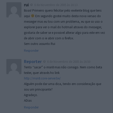
rui
6 de Novembro de 2005 às 16:13
Boas! Primeiro quero felicitar pelo exelente blog que tens
aqui
Em segundo gostei muito desta nova versao do
messeger mas eu tou com um problema, eu que so uso o
explorer para ver o mail do hotmail atraves do messeger,
gostaria de saber se e possivel alterar algo para este em vez
de abrir com o ie abrir com o firefox.
Sem outro assunto Rui
Responder
Reporter
6 de Novembro de 2005 às 16:50
Tento “sacar” o msn8 mas não consigo. Nem como beta
tester, quer através ho link
http://msn8.core-server.be/
Alguém pode dar uma dica, tendo em consideração que
sou um principiante?
Agradeço.
ADias
Responder