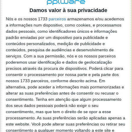
localizaçao referida n se encontra la nada k me permita por
o firefox como browser predefenido
Ja percorri o painel
Damos valor à sua privacidade
de control tudo e nada. Tou a comecar a desesperar, ate ja
Nós e os nossos 1733
parceiros
armazenamos e/ou acedemos
tentei apagar o explorer na tentativa de forçar o uso do
a informações num dispositivo, como cookies, e processamos
firefox mas em vao. Kaso te lembres de outra dica fico
dados pessoais, como identificadores únicos e informações
agradecido, caso contrario obrigado a mesma
padrão enviadas por um dispositivo para publicidade e
Responder
conteúdos personalizados, medição de publicidade e
conteúdos, pesquisa de audiências e desenvolvimento de
Vítor M.
serviços.
Com a sua permissão, nós e os nossos parceiros
7 de Novembro de 2005 às 01:39
poderemos usar identificação e dados de geolocalização
@Reporter
precisos através da procura de dispositivos. Poderá clicar para
Desculpa mas o link funciona. Seja como for segue por mail
consentir o processamento por nossa parte e pela parte dos
o MSn Messenger 8.
nossos 1733 parceiros, conforme descrito acima. Em
Responder
alternativa, pode aceder a informações mais pormenorizadas e
alterar as suas preferências antes de consentir ou recusar o
Vítor M.
7 de Novembro de 2005 às 11:21
consentimento.
Tenha em atenção que algum processamento
@Rui
dos seus dados pessoais poderá não exigir o seu
Tens de encontrar o que te falei. Faz da seguinte maneira,
consentimento, mas que tem o direito de se opor a esse
janela iniciar e no topo dessa janela com o botão direito do
processamento. As suas preferências serão aplicadas apenas a
rato faz propriedades. Depois no separador Menu ‘Iniciar’
este website. Você pode alterar suas preferências ou retirar seu
clica no botão ‘Personalizar’ aí encontrarás no separador
consentimento a qualquer momento voltando a este site e