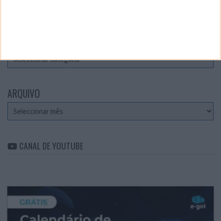
Teste a velocidade da sua Internet
CATEGORIAS
Categorias
ARQUIVO
Arquivo
CANAL DE YOUTUBE