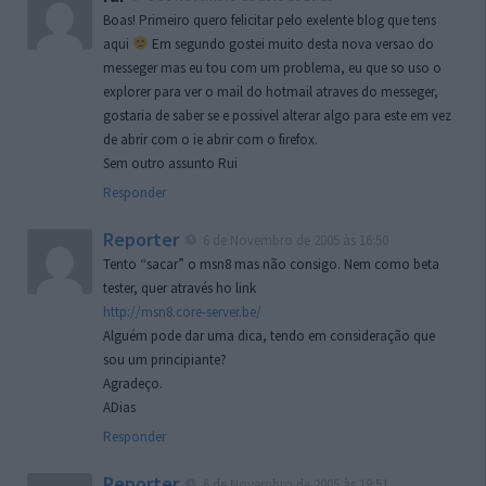
Boas! Primeiro quero felicitar pelo exelente blog que tens
aqui
Em segundo gostei muito desta nova versao do
messeger mas eu tou com um problema, eu que so uso o
explorer para ver o mail do hotmail atraves do messeger,
gostaria de saber se e possivel alterar algo para este em vez
de abrir com o ie abrir com o firefox.
Sem outro assunto Rui
Responder
Reporter
6 de Novembro de 2005 às 16:50
Tento “sacar” o msn8 mas não consigo. Nem como beta
tester, quer através ho link
http://msn8.core-server.be/
Alguém pode dar uma dica, tendo em consideração que
sou um principiante?
Agradeço.
ADias
Responder
Reporter
6 de Novembro de 2005 às 19:51