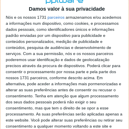
o firefox como browser predefenido
Ja percorri o painel
Damos valor à sua privacidade
de control tudo e nada. Tou a comecar a desesperar, ate ja
tentei apagar o explorer na tentativa de forçar o uso do
Nós e os nossos 1731
parceiros
armazenamos e/ou acedemos
firefox mas em vao. Kaso te lembres de outra dica fico
a informações num dispositivo, como cookies, e processamos
agradecido, caso contrario obrigado a mesma
dados pessoais, como identificadores únicos e informações
Responder
padrão enviadas por um dispositivo para publicidade e
conteúdos personalizados, medição de publicidade e
Vítor M.
conteúdos, pesquisa de audiências e desenvolvimento de
7 de Novembro de 2005 às 01:39
serviços.
Com a sua permissão, nós e os nossos parceiros
@Reporter
poderemos usar identificação e dados de geolocalização
Desculpa mas o link funciona. Seja como for segue por mail
precisos através da procura de dispositivos. Poderá clicar para
o MSn Messenger 8.
consentir o processamento por nossa parte e pela parte dos
Responder
nossos 1731 parceiros, conforme descrito acima. Em
alternativa, pode aceder a informações mais pormenorizadas e
Vítor M.
7 de Novembro de 2005 às 11:21
alterar as suas preferências antes de consentir ou recusar o
@Rui
consentimento.
Tenha em atenção que algum processamento
Tens de encontrar o que te falei. Faz da seguinte maneira,
dos seus dados pessoais poderá não exigir o seu
janela iniciar e no topo dessa janela com o botão direito do
consentimento, mas que tem o direito de se opor a esse
rato faz propriedades. Depois no separador Menu ‘Iniciar’
processamento. As suas preferências serão aplicadas apenas a
clica no botão ‘Personalizar’ aí encontrarás no separador
este website. Você pode alterar suas preferências ou retirar seu
geral a opção para escolheres o Browser com que queres
consentimento a qualquer momento voltando a este site e