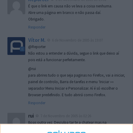
É que o link em causa não ve leva a coisa nenhuma.
Abre uma página em branco e não passa daí.
Obrigado.
Responder
Vítor M.
6 de Novembro de 2005 às 19:07
@Reporter
Não estou a entender a dúvida, segue o link que deixo aí
pois está a funcionar perfeitamente.
@rui
para abrires tudo o que seja paginas no Firefox, vai a iniciar,
painel de controlo, Barra de tarefas e menu ‘Iniciar »»
separador Menu Iniciar e Personalizar. Aí é só escolher o
Browser predefinido. E tudo abrirá como Firefox.
Responder
rui
7 de Novembro de 2005 às 02:26
Boas outra vez. Desculpa tar te a chatear mas na
localizaçao referida n se encontra la nada k me permita por