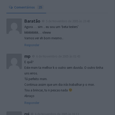
Comentários
25
Baratão
5 de Novembro de 2005 às 23:40
Agora … sim .. eu sou um ‘beta testers’
kkkkkkkkk… vleww
Vamos ver eh bom mesmo..
Responder
mp
6 de Novembro de 2005 às 01:43
E quê?
Este msm ta melhor k o outro sem duvida. O outro tinha
uns erros.
Tá perfeito msm.
Continua assim que um dia irás trabalhar p o msn.
Tou a brincar, tu n pescas nada
Abraço
Responder
rui
6 de Novembro de 2005 às 16:13