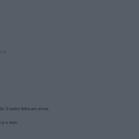
3:40
a. O outro tinha uns erros.
r p o msn.