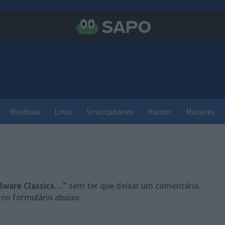
Windows
Linux
Smartphones
Humor
Motores
lware Classics…
” sem ter que deixar um comentário.
 no formulário abaixo.