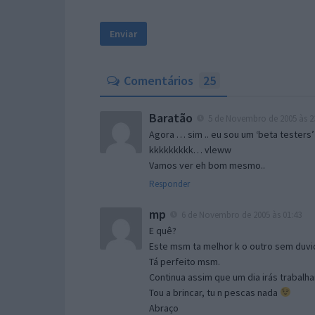
Comentários
25
Baratão
5 de Novembro de 2005 às 2
Agora … sim .. eu sou um ‘beta testers’
kkkkkkkkk… vleww
Vamos ver eh bom mesmo..
Responder
mp
6 de Novembro de 2005 às 01:43
E quê?
Este msm ta melhor k o outro sem duvid
Tá perfeito msm.
Continua assim que um dia irás trabalha
Tou a brincar, tu n pescas nada
Abraço