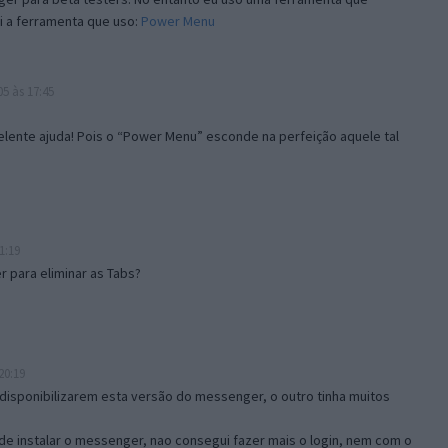
i a ferramenta que uso:
Power Menu
5 às 17:45
lente ajuda! Pois o “Power Menu” esconde na perfeição aquele tal
1:19
 para eliminar as Tabs?
20:19
disponibilizarem esta versão do messenger, o outro tinha muitos
de instalar o messenger, nao consegui fazer mais o login, nem com o