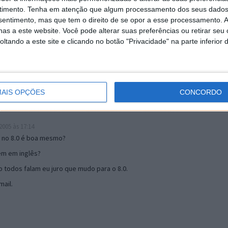
timento.
Tenha em atenção que algum processamento dos seus dados
nsentimento, mas que tem o direito de se opor a esse processamento. A
19:51
as a este website. Você pode alterar suas preferências ou retirar seu
u mail algum.
tando a este site e clicando no botão "Privacidade" na parte inferior 
s 17:00
AIS OPÇÕES
CONCORDO
005 às 17:14
o no 8.0 é boa mesmo?
tem em inglês?
 todos falam eu juro que mudo para o 8.0.
ail.