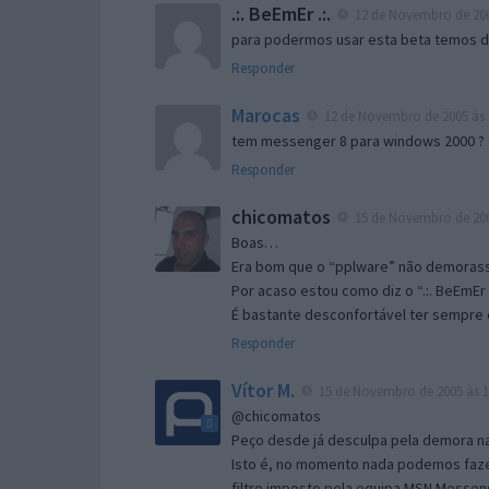
.:. BeEmEr .:.
12 de Novembro de 200
para podermos usar esta beta temos d “
Responder
Marocas
12 de Novembro de 2005 às 
tem messenger 8 para windows 2000 ?
Responder
chicomatos
15 de Novembro de 200
Boas…
Era bom que o “pplware” não demorass
Por acaso estou como diz o “.:. BeEmEr 
É bastante desconfortável ter sempre e
Responder
Vítor M.
15 de Novembro de 2005 às 1
@chicomatos
Peço desde já desculpa pela demora na 
Isto é, no momento nada podemos fazer
filtro imposto pela equipa MSN Messen