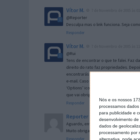
Vítor M.
7 de Novembro de 2005 às 01
@Reporter
Desculpa mas o link funciona. Seja com
Responder
Vítor M.
7 de Novembro de 2005 às 11
@Rui
Tens de encontrar o que te falei. Faz d
direito do rato faz propriedades. Depois
encontrarás no separador geral a opç
e-mail. Caso não consigas chegar lá, va
‘Options’ icon geral da então janela ab
que vai obrigar o Firefox a verificar s
Nós e os nossos 17
Responder
processamos dados p
para publicidade e 
Reporter
7 de Novembro de 2005 às 
desenvolvimento de 
Aguardo, então, o e-mail, Vitor.
dados de geolocaliza
Muito obrigado.
processamento por n
Responder
alternativa, pode ac