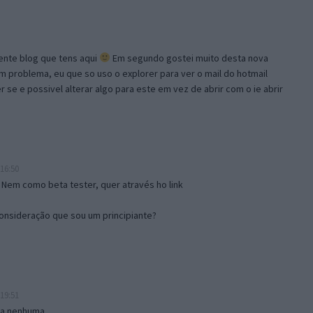
lente blog que tens aqui
Em segundo gostei muito desta nova
problema, eu que so uso o explorer para ver o mail do hotmail
se e possivel alterar algo para este em vez de abrir com o ie abrir
16:50
 Nem como beta tester, quer através ho link
onsideração que sou um principiante?
19:51
isa nenhuma.