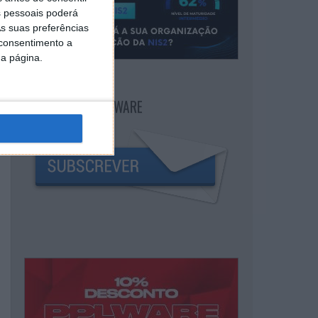
 pessoais poderá
s suas preferências
 consentimento a
da página.
NEWSLETTER PPLWARE