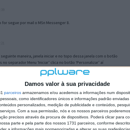
:39
o for segue por mail o MSn Messenger 8.
:21
a seguinte maneira, janela iniciar e no topo dessa janela com o botão
 no separador Menu ‘Iniciar’ clica no botão ‘Personalizar’ aí
ão para escolheres o Browser com que queres navegar e o gestor de
is ao teu Firefox e nas ferramentas ou tools escolhes ‘Opções’ ou
erta e logo perto do fim encontras um local para colocares um visto
Damos valor à sua privacidade
e este é o browser predefinido.
31
parceiros
armazenamos e/ou acedemos a informações num dispositi
essoais, como identificadores únicos e informações padrão enviadas 
conteúdos personalizados, medição de publicidade e conteúdos, pesqui
12:57
serviços.
Com a sua permissão, nós e os nossos parceiros poderemos 
ção precisos através da procura de dispositivos. Poderá clicar para co
ossa parte e pela parte dos nossos 1731 parceiros, conforme descrit
eder a informações mais pormenorizadas e alterar as suas preferência