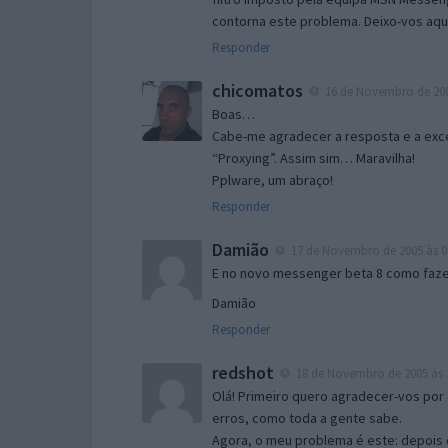
contorna este problema. Deixo-vos aqu
Responder
chicomatos
16 de Novembro de 200
Boas…
Cabe-me agradecer a resposta e a exce
“Proxying”. Assim sim… Maravilha!
Pplware, um abraço!
Responder
Damião
17 de Novembro de 2005 às 0
E no novo messenger beta 8 como fazer
Damião
Responder
redshot
18 de Novembro de 2005 às 
Olá! Primeiro quero agradecer-vos por 
erros, como toda a gente sabe.
Agora, o meu problema é este: depois 