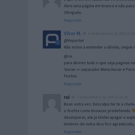
Abre uma página em branco e não passa
Obrigado.
Responder
Vítor M.
6 de Novembro de 2005 às 19
@Reporter
Não estou a entender a dúvida, segue o 
@rui
para abrires tudo o que seja paginas no 
‘Iniciar »» separador Menu Iniciar e Per
Firefox.
Responder
rui
7 de Novembro de 2005 às 02:26
Boas outra vez. Desculpa tar te a chate
o firefox como browser predefenido
desesperar, ate ja tentei apagar o expl
lembres de outra dica fico agradecido
Responder