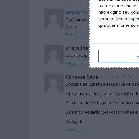
ou recusar o consen
Reporter
não exigir o seu co
7 de Novembro de 2005 às 
serão aplicadas apen
É só para dizer que ainda não me chego
qualquer momento vol
Grato.
Responder
cristalina
11 de Novembro de 2005 à
então people
M
Responder
Vanessa Silva
11 de Novembro de 2
Gostaria de Saber se essa nova versã
E tb goastaria de saber se ese 8.0 só 
Seu tiver em Português e for bom como
Sem mais Aguardo Resposta no meu e m
Obrigado.
Responder