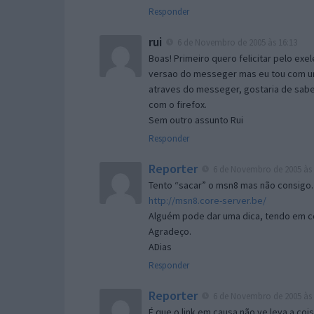
Responder
rui
6 de Novembro de 2005 às 16:13
Boas! Primeiro quero felicitar pelo exe
versao do messeger mas eu tou com um 
atraves do messeger, gostaria de saber 
com o firefox.
Sem outro assunto Rui
Responder
Reporter
6 de Novembro de 2005 às 
Tento “sacar” o msn8 mas não consigo.
http://msn8.core-server.be/
Alguém pode dar uma dica, tendo em c
Agradeço.
ADias
Responder
Reporter
6 de Novembro de 2005 às 
É que o link em causa não ve leva a co