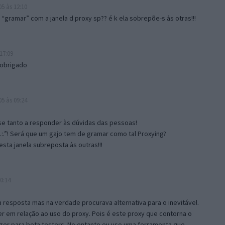
5 às 12:10
gramar” com a janela d proxy sp?? é k ela sobrepõe-s às otras!!!
17:09
 obrigado
5 às 09:24
e tanto a responder às dúvidas das pessoas!
.:.”! Será que um gajo tem de gramar como tal Proxying?
sta janela subreposta às outras!!!
0:14
resposta mas na verdade procurava alternativa para o inevitável.
 em relação ao uso do proxy. Pois é este proxy que contorna o
ger para beta testers. No entanto eu uso uma ferramenta que