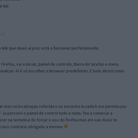
 daí.
:07
link que deixo aí pois está a funcionar perfeitamente.
Firefox, vai a iniciar, painel de controlo, Barra de tarefas e menu
sonalizar. Aí é só escolher o Browser predefinido. E tudo abrirá como
ar mas na localizaçao referida n se encontra la nada k me permita por
Ja percorri o painel de control tudo e nada. Tou a comecar a
orer na tentativa de forçar o uso do firefox mas em vao. Kaso te
, caso contrario obrigado a mesma