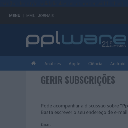
#sre{border-style: solid;display: unset;border-width: thin;}
MENU
MAIL
JORNAIS
Análises
Apple
Ciência
Android
GERIR SUBSCRIÇÕES
Pode acompanhar a discussão sobre “
Pp
Basta escrever o seu endereço de e-mail
Email