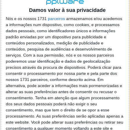
localizaçao referida n se encontra la nada k me permita por
o firefox como browser predefenido
Ja percorri o painel
Damos valor à sua privacidade
de control tudo e nada. Tou a comecar a desesperar, ate ja
Nós e os nossos 1731
parceiros
armazenamos e/ou acedemos
tentei apagar o explorer na tentativa de forçar o uso do
a informações num dispositivo, como cookies, e processamos
firefox mas em vao. Kaso te lembres de outra dica fico
dados pessoais, como identificadores únicos e informações
agradecido, caso contrario obrigado a mesma
padrão enviadas por um dispositivo para publicidade e
Responder
conteúdos personalizados, medição de publicidade e
conteúdos, pesquisa de audiências e desenvolvimento de
Vítor M.
serviços.
Com a sua permissão, nós e os nossos parceiros
7 de Novembro de 2005 às 01:39
poderemos usar identificação e dados de geolocalização
@Reporter
precisos através da procura de dispositivos. Poderá clicar para
Desculpa mas o link funciona. Seja como for segue por mail
consentir o processamento por nossa parte e pela parte dos
o MSn Messenger 8.
nossos 1731 parceiros, conforme descrito acima. Em
Responder
alternativa, pode aceder a informações mais pormenorizadas e
alterar as suas preferências antes de consentir ou recusar o
Vítor M.
7 de Novembro de 2005 às 11:21
consentimento.
Tenha em atenção que algum processamento
@Rui
dos seus dados pessoais poderá não exigir o seu
Tens de encontrar o que te falei. Faz da seguinte maneira,
consentimento, mas que tem o direito de se opor a esse
janela iniciar e no topo dessa janela com o botão direito do
processamento. As suas preferências serão aplicadas apenas a
rato faz propriedades. Depois no separador Menu ‘Iniciar’
este website. Você pode alterar suas preferências ou retirar seu
clica no botão ‘Personalizar’ aí encontrarás no separador
consentimento a qualquer momento voltando a este site e