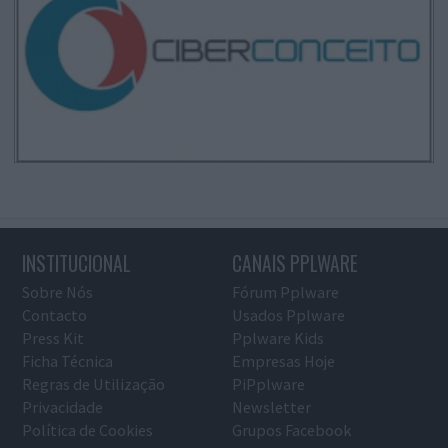
INSTITUCIONAL
CANAIS PPLWARE
Sobre Nós
Fórum Pplware
Contacto
Usados Pplware
Press Kit
Pplware Kids
Ficha Técnica
Empresas Hoje
Regras de Utilização
PiPplware
Privacidade
Newsletter
Política de Cookies
Grupos Facebook