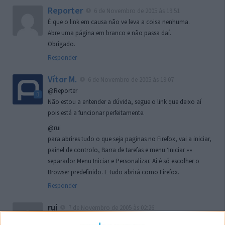
Reporter
6 de Novembro de 2005 às 19:51
É que o link em causa não ve leva a coisa nenhuma.
Abre uma página em branco e não passa daí.
Obrigado.
Responder
Vítor M.
6 de Novembro de 2005 às 19:07
@Reporter
Não estou a entender a dúvida, segue o link que deixo aí
pois está a funcionar perfeitamente.
@rui
para abrires tudo o que seja paginas no Firefox, vai a iniciar,
painel de controlo, Barra de tarefas e menu ‘Iniciar »»
separador Menu Iniciar e Personalizar. Aí é só escolher o
Browser predefinido. E tudo abrirá como Firefox.
Responder
rui
7 de Novembro de 2005 às 02:26
Boas outra vez. Desculpa tar te a chatear mas na