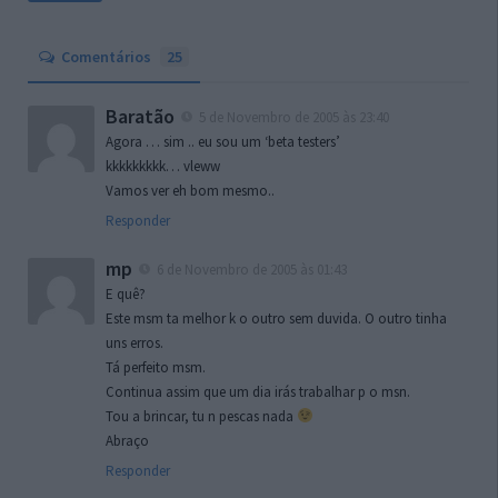
Comentários
25
Baratão
5 de Novembro de 2005 às 23:40
Agora … sim .. eu sou um ‘beta testers’
kkkkkkkkk… vleww
Vamos ver eh bom mesmo..
Responder
mp
6 de Novembro de 2005 às 01:43
E quê?
Este msm ta melhor k o outro sem duvida. O outro tinha
uns erros.
Tá perfeito msm.
Continua assim que um dia irás trabalhar p o msn.
Tou a brincar, tu n pescas nada
Abraço
Responder