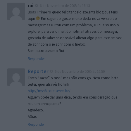
rui
6 de Novembro de 2005 às 16:13
Boas! Primeiro quero felicitar pelo exelente blog que tens
aqui
Em segundo gostei muito desta nova versao do
messeger mas eu tou com um problema, eu que so uso o
explorer para ver o mail do hotmail atraves do messeger,
gostaria de saber se e possivel alterar algo para este em vez
de abrir com o ie abrir com o firefox.
Sem outro assunto Rui
Responder
Reporter
6 de Novembro de 2005 às 16:50
Tento “sacar” o msn8 mas não consigo. Nem como beta
tester, quer através ho link
http://msn8.core-server.be/
Alguém pode dar uma dica, tendo em consideração que
sou um principiante?
Agradeço.
ADias
Responder