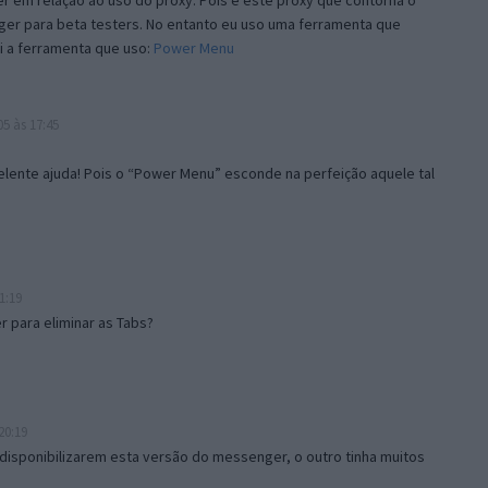
 em relação ao uso do proxy. Pois é este proxy que contorna o
ger para beta testers. No entanto eu uso uma ferramenta que
i a ferramenta que uso:
Power Menu
5 às 17:45
lente ajuda! Pois o “Power Menu” esconde na perfeição aquele tal
1:19
 para eliminar as Tabs?
20:19
disponibilizarem esta versão do messenger, o outro tinha muitos