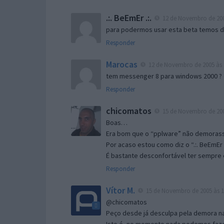
.:. BeEmEr .:.
12 de Novembro de 200
para podermos usar esta beta temos d “
Responder
Marocas
12 de Novembro de 2005 às 
tem messenger 8 para windows 2000 ?
Responder
chicomatos
15 de Novembro de 200
Boas…
Era bom que o “pplware” não demorass
Por acaso estou como diz o “.:. BeEmEr 
É bastante desconfortável ter sempre e
Responder
Vítor M.
15 de Novembro de 2005 às 1
@chicomatos
Peço desde já desculpa pela demora na 