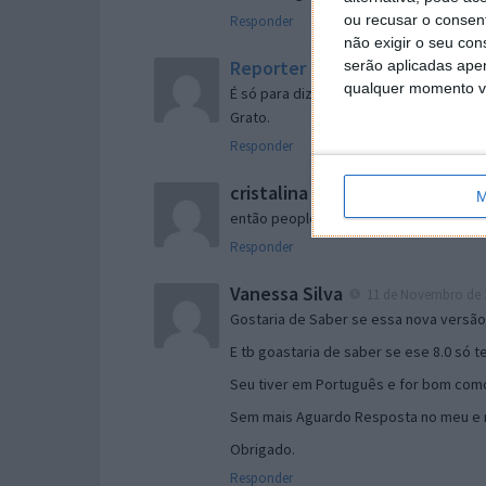
ou recusar o consen
Responder
não exigir o seu co
Reporter
serão aplicadas apen
7 de Novembro de 2005 às 
qualquer momento vol
É só para dizer que ainda não me chego
Grato.
Responder
cristalina
11 de Novembro de 2005 à
M
então people
Responder
Vanessa Silva
11 de Novembro de 2
Gostaria de Saber se essa nova versã
E tb goastaria de saber se ese 8.0 só 
Seu tiver em Português e for bom como
Sem mais Aguardo Resposta no meu e m
Obrigado.
Responder