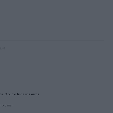
3:40
a. O outro tinha uns erros.
r p o msn.