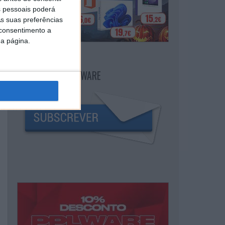
 pessoais poderá
s suas preferências
 consentimento a
da página.
NEWSLETTER PPLWARE