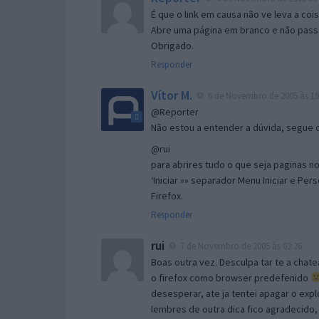
É que o link em causa não ve leva a co
Abre uma página em branco e não passa
Obrigado.
Responder
Vítor M.
6 de Novembro de 2005 às 19
@Reporter
Não estou a entender a dúvida, segue o 
@rui
para abrires tudo o que seja paginas no 
‘Iniciar »» separador Menu Iniciar e Per
Firefox.
Responder
rui
7 de Novembro de 2005 às 02:26
Boas outra vez. Desculpa tar te a chate
o firefox como browser predefenido
desesperar, ate ja tentei apagar o expl
lembres de outra dica fico agradecido