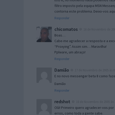
Isto é, no momento nada podemos fazer
filtro imposto pela equipa MSN Messen
contorna este problema. Deixo-vos aqu
Responder
chicomatos
16 de Novembro de 200
Boas…
Cabe-me agradecer a resposta e a exce
“Proxying”. Assim sim… Maravilha!
Pplware, um abraço!
Responder
Damião
17 de Novembro de 2005 às 0
E no novo messenger beta 8 como fazer
Damião
Responder
redshot
18 de Novembro de 2005 às 
Olá! Primeiro quero agradecer-vos por 
erros, como toda a gente sabe.