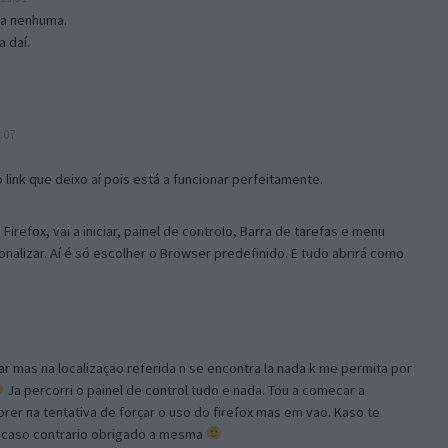
isa nenhuma.
 daí.
:07
link que deixo aí pois está a funcionar perfeitamente.
Firefox, vai a iniciar, painel de controlo, Barra de tarefas e menu
sonalizar. Aí é só escolher o Browser predefinido. E tudo abrirá como
ar mas na localizaçao referida n se encontra la nada k me permita por
Ja percorri o painel de control tudo e nada. Tou a comecar a
orer na tentativa de forçar o uso do firefox mas em vao. Kaso te
, caso contrario obrigado a mesma