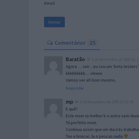
Email
Comentários
25
Baratão
5 de Novembro de 2005 às 2
Agora … sim .. eu sou um ‘beta testers’
kkkkkkkkk… vleww
Vamos ver eh bom mesmo..
Responder
mp
6 de Novembro de 2005 às 01:43
E quê?
Este msm ta melhor k o outro sem duvid
Tá perfeito msm.
Continua assim que um dia irás trabalha
Tou a brincar, tu n pescas nada