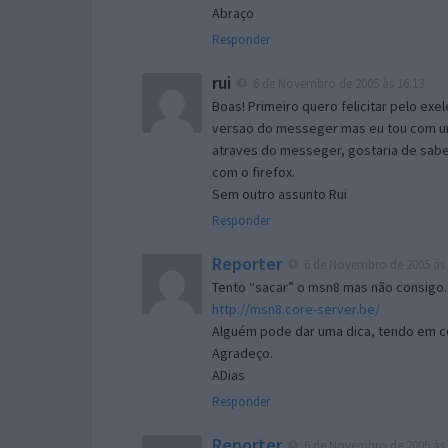
Abraço
Responder
rui
6 de Novembro de 2005 às 16:13
Boas! Primeiro quero felicitar pelo exe
versao do messeger mas eu tou com um 
atraves do messeger, gostaria de saber 
com o firefox.
Sem outro assunto Rui
Responder
Reporter
6 de Novembro de 2005 às 
Tento “sacar” o msn8 mas não consigo.
http://msn8.core-server.be/
Alguém pode dar uma dica, tendo em c
Agradeço.
ADias
Responder
Reporter
6 de Novembro de 2005 às 