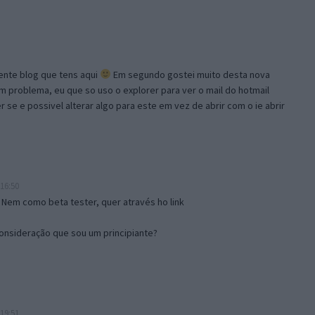
lente blog que tens aqui
Em segundo gostei muito desta nova
problema, eu que so uso o explorer para ver o mail do hotmail
se e possivel alterar algo para este em vez de abrir com o ie abrir
16:50
 Nem como beta tester, quer através ho link
onsideração que sou um principiante?
19:51