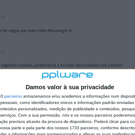
:39
o for segue por mail o MSn Messenger 8.
:21
a seguinte maneira, janela iniciar e no topo dessa janela com o botão
 no separador Menu ‘Iniciar’ clica no botão ‘Personalizar’ aí
ão para escolheres o Browser com que queres navegar e o gestor de
is ao teu Firefox e nas ferramentas ou tools escolhes ‘Opções’ ou
Damos valor à sua privacidade
erta e logo perto do fim encontras um local para colocares um visto
33
parceiros
armazenamos e/ou acedemos a informações num dispositi
e este é o browser predefinido.
essoais, como identificadores únicos e informações padrão enviadas 
conteúdos personalizados, medição de publicidade e conteúdos, pesqui
serviços.
Com a sua permissão, nós e os nossos parceiros poderemos 
12:57
ção precisos através da procura de dispositivos. Poderá clicar para co
ossa parte e pela parte dos nossos 1733 parceiros, conforme descrit
eder a informações mais pormenorizadas e alterar as suas preferência