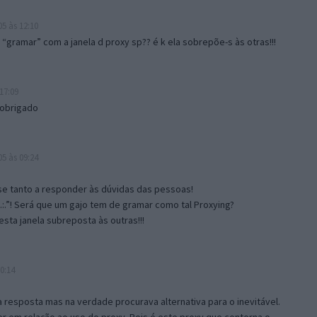
5 às 12:10
gramar” com a janela d proxy sp?? é k ela sobrepõe-s às otras!!!
17:09
 obrigado
5 às 09:24
e tanto a responder às dúvidas das pessoas!
.:.”! Será que um gajo tem de gramar como tal Proxying?
sta janela subreposta às outras!!!
0:14
resposta mas na verdade procurava alternativa para o inevitável.