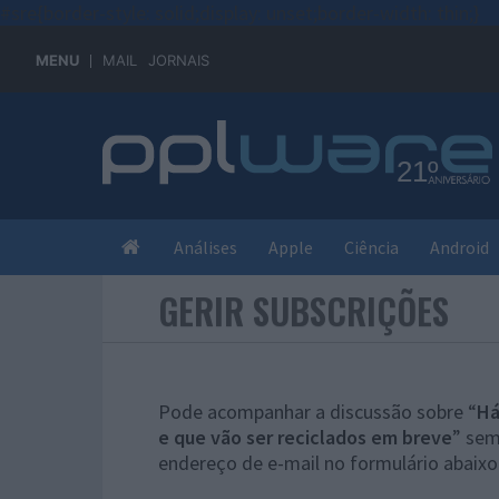
#sre{border-style: solid;display: unset;border-width: thin;}
MENU
MAIL
JORNAIS
Análises
Apple
Ciência
Android
GERIR SUBSCRIÇÕES
Pode acompanhar a discussão sobre “
Há
e que vão ser reciclados em breve
” sem
endereço de e-mail no formulário abaixo