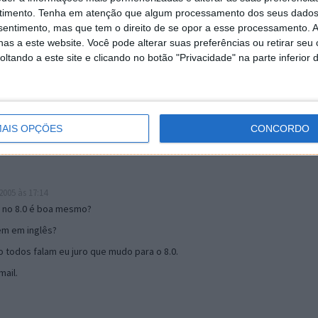
timento.
Tenha em atenção que algum processamento dos seus dados
nsentimento, mas que tem o direito de se opor a esse processamento. A
as a este website. Você pode alterar suas preferências ou retirar seu
19:51
tando a este site e clicando no botão "Privacidade" na parte inferior 
u mail algum.
s 17:00
AIS OPÇÕES
CONCORDO
005 às 17:14
o no 8.0 é boa mesmo?
tem em inglês?
 todos falam eu juro que mudo para o 8.0.
ail.