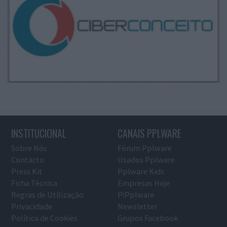
INSTITUCIONAL
CANAIS PPLWARE
Sobre Nós
Fórum Pplware
Contacto
Usados Pplware
Press Kit
Pplware Kids
Ficha Técnica
Empresas Hoje
Regras de Utilização
PiPplware
Privacidade
Newsletter
Política de Cookies
Grupos Facebook