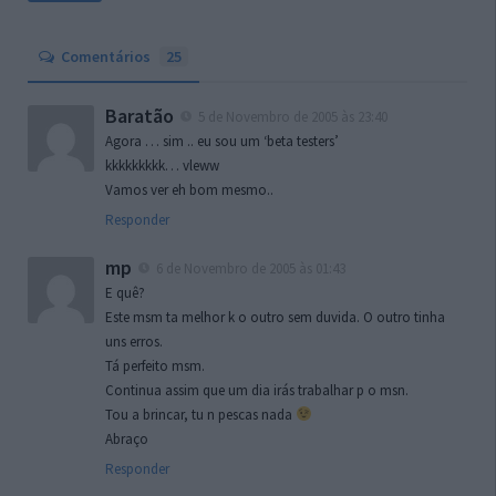
Comentários
25
Baratão
5 de Novembro de 2005 às 23:40
Agora … sim .. eu sou um ‘beta testers’
kkkkkkkkk… vleww
Vamos ver eh bom mesmo..
Responder
mp
6 de Novembro de 2005 às 01:43
E quê?
Este msm ta melhor k o outro sem duvida. O outro tinha
uns erros.
Tá perfeito msm.
Continua assim que um dia irás trabalhar p o msn.
Tou a brincar, tu n pescas nada
Abraço
Responder