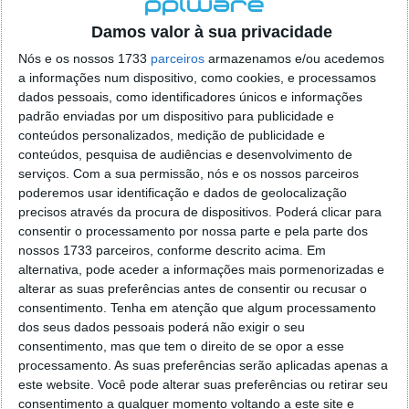
localizaçao referida n se encontra la nada k me permita por
o firefox como browser predefenido
Ja percorri o painel
Damos valor à sua privacidade
de control tudo e nada. Tou a comecar a desesperar, ate ja
Nós e os nossos 1733
parceiros
armazenamos e/ou acedemos
tentei apagar o explorer na tentativa de forçar o uso do
a informações num dispositivo, como cookies, e processamos
firefox mas em vao. Kaso te lembres de outra dica fico
dados pessoais, como identificadores únicos e informações
agradecido, caso contrario obrigado a mesma
padrão enviadas por um dispositivo para publicidade e
Responder
conteúdos personalizados, medição de publicidade e
conteúdos, pesquisa de audiências e desenvolvimento de
Vítor M.
serviços.
Com a sua permissão, nós e os nossos parceiros
7 de Novembro de 2005 às 01:39
poderemos usar identificação e dados de geolocalização
@Reporter
precisos através da procura de dispositivos. Poderá clicar para
Desculpa mas o link funciona. Seja como for segue por mail
consentir o processamento por nossa parte e pela parte dos
o MSn Messenger 8.
nossos 1733 parceiros, conforme descrito acima. Em
Responder
alternativa, pode aceder a informações mais pormenorizadas e
alterar as suas preferências antes de consentir ou recusar o
Vítor M.
7 de Novembro de 2005 às 11:21
consentimento.
Tenha em atenção que algum processamento
@Rui
dos seus dados pessoais poderá não exigir o seu
Tens de encontrar o que te falei. Faz da seguinte maneira,
consentimento, mas que tem o direito de se opor a esse
janela iniciar e no topo dessa janela com o botão direito do
processamento. As suas preferências serão aplicadas apenas a
rato faz propriedades. Depois no separador Menu ‘Iniciar’
este website. Você pode alterar suas preferências ou retirar seu
clica no botão ‘Personalizar’ aí encontrarás no separador
consentimento a qualquer momento voltando a este site e