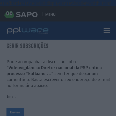
#sre{border-style: solid;display: unset;border-width: thin;}
MENU
GERIR SUBSCRIÇÕES
Pode acompanhar a discussão sobre
“
Videovigilância: Diretor nacional da PSP critica
processo “kafkiano”…
” sem ter que deixar um
comentário. Basta escrever o seu endereço de e-mail
no formulário abaixo.
Email