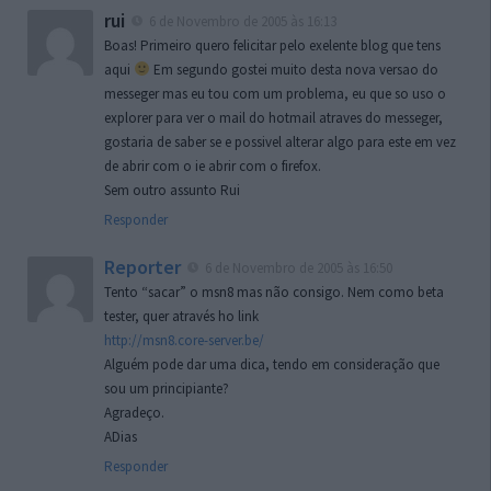
rui
6 de Novembro de 2005 às 16:13
Boas! Primeiro quero felicitar pelo exelente blog que tens
aqui
Em segundo gostei muito desta nova versao do
messeger mas eu tou com um problema, eu que so uso o
explorer para ver o mail do hotmail atraves do messeger,
gostaria de saber se e possivel alterar algo para este em vez
de abrir com o ie abrir com o firefox.
Sem outro assunto Rui
Responder
Reporter
6 de Novembro de 2005 às 16:50
Tento “sacar” o msn8 mas não consigo. Nem como beta
tester, quer através ho link
http://msn8.core-server.be/
Alguém pode dar uma dica, tendo em consideração que
sou um principiante?
Agradeço.
ADias
Responder