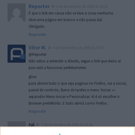
Reporter
6 de Novembro de 2005 às 19:51
É que o link em causa não ve leva a coisa nenhuma.
Abre uma página em branco e não passa daí.
Obrigado.
Responder
Vítor M.
6 de Novembro de 2005 às 19:07
@Reporter
Não estou a entender a dúvida, segue o link que deixo aí
pois está a funcionar perfeitamente.
@rui
para abrires tudo o que seja paginas no Firefox, vai a iniciar,
painel de controlo, Barra de tarefas e menu ‘Iniciar »»
separador Menu Iniciar e Personalizar. Aí é só escolher o
Browser predefinido. E tudo abrirá como Firefox.
Responder
rui
7 de Novembro de 2005 às 02:26
Boas outra vez. Desculpa tar te a chatear mas na