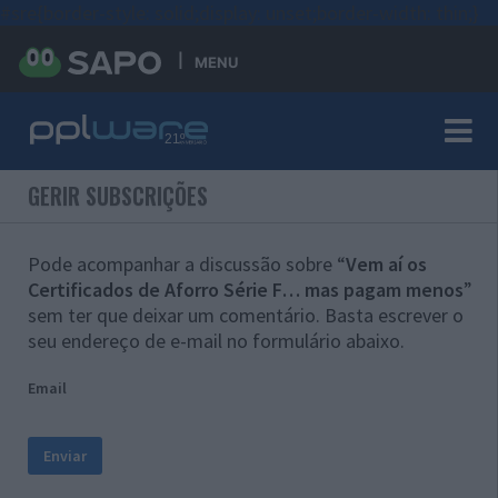
#sre{border-style: solid;display: unset;border-width: thin;}
MENU
GERIR SUBSCRIÇÕES
Pode acompanhar a discussão sobre “
Vem aí os
Certificados de Aforro Série F… mas pagam menos
”
sem ter que deixar um comentário. Basta escrever o
seu endereço de e-mail no formulário abaixo.
Email