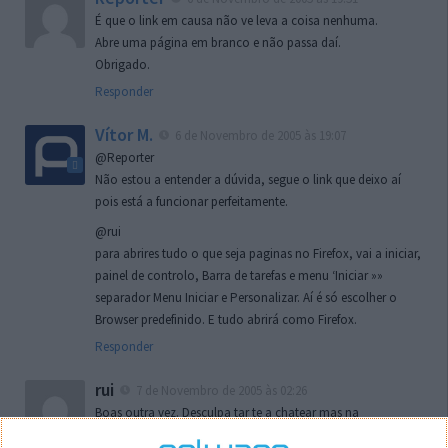
É que o link em causa não ve leva a coisa nenhuma.
Abre uma página em branco e não passa daí.
Obrigado.
Responder
Vítor M.
6 de Novembro de 2005 às 19:07
@Reporter
Não estou a entender a dúvida, segue o link que deixo aí
pois está a funcionar perfeitamente.
@rui
para abrires tudo o que seja paginas no Firefox, vai a iniciar,
painel de controlo, Barra de tarefas e menu ‘Iniciar »»
separador Menu Iniciar e Personalizar. Aí é só escolher o
Browser predefinido. E tudo abrirá como Firefox.
Responder
rui
7 de Novembro de 2005 às 02:26
Boas outra vez. Desculpa tar te a chatear mas na
localizaçao referida n se encontra la nada k me permita por