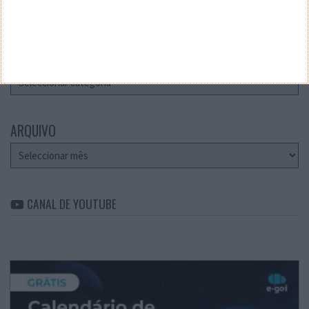
Teste a velocidade da sua Internet
CATEGORIAS
Categorias
ARQUIVO
Arquivo
CANAL DE YOUTUBE