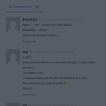
Comentários
25
Baratão
5 de Novembro de 2005 às 23:40
Agora … sim .. eu sou um ‘beta testers’
kkkkkkkkk… vleww
Vamos ver eh bom mesmo..
Responder
mp
6 de Novembro de 2005 às 01:43
E quê?
Este msm ta melhor k o outro sem duvida. O outro tinha
uns erros.
Tá perfeito msm.
Continua assim que um dia irás trabalhar p o msn.
Tou a brincar, tu n pescas nada
Abraço
Responder
rui
6 de Novembro de 2005 às 16:13