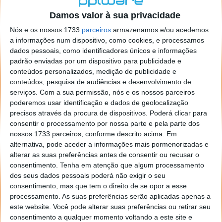
o firefox como browser predefenido
Ja percorri o painel
Damos valor à sua privacidade
de control tudo e nada. Tou a comecar a desesperar, ate ja
tentei apagar o explorer na tentativa de forçar o uso do
Nós e os nossos 1733
parceiros
armazenamos e/ou acedemos
firefox mas em vao. Kaso te lembres de outra dica fico
a informações num dispositivo, como cookies, e processamos
agradecido, caso contrario obrigado a mesma
dados pessoais, como identificadores únicos e informações
Responder
padrão enviadas por um dispositivo para publicidade e
conteúdos personalizados, medição de publicidade e
Vítor M.
conteúdos, pesquisa de audiências e desenvolvimento de
7 de Novembro de 2005 às 01:39
serviços.
Com a sua permissão, nós e os nossos parceiros
@Reporter
poderemos usar identificação e dados de geolocalização
Desculpa mas o link funciona. Seja como for segue por mail
precisos através da procura de dispositivos. Poderá clicar para
o MSn Messenger 8.
consentir o processamento por nossa parte e pela parte dos
Responder
nossos 1733 parceiros, conforme descrito acima. Em
alternativa, pode aceder a informações mais pormenorizadas e
Vítor M.
7 de Novembro de 2005 às 11:21
alterar as suas preferências antes de consentir ou recusar o
@Rui
consentimento.
Tenha em atenção que algum processamento
Tens de encontrar o que te falei. Faz da seguinte maneira,
dos seus dados pessoais poderá não exigir o seu
janela iniciar e no topo dessa janela com o botão direito do
consentimento, mas que tem o direito de se opor a esse
rato faz propriedades. Depois no separador Menu ‘Iniciar’
processamento. As suas preferências serão aplicadas apenas a
clica no botão ‘Personalizar’ aí encontrarás no separador
este website. Você pode alterar suas preferências ou retirar seu
geral a opção para escolheres o Browser com que queres
consentimento a qualquer momento voltando a este site e