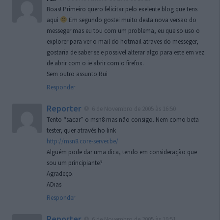
Boas! Primeiro quero felicitar pelo exelente blog que tens
aqui
Em segundo gostei muito desta nova versao do
messeger mas eu tou com um problema, eu que so uso o
explorer para ver o mail do hotmail atraves do messeger,
gostaria de saber se e possivel alterar algo para este em vez
de abrir com o ie abrir com o firefox.
Sem outro assunto Rui
Responder
Reporter
6 de Novembro de 2005 às 16:50
Tento “sacar” o msn8 mas não consigo. Nem como beta
tester, quer através ho link
http://msn8.core-server.be/
Alguém pode dar uma dica, tendo em consideração que
sou um principiante?
Agradeço.
ADias
Responder
Reporter
6 de Novembro de 2005 às 19:51