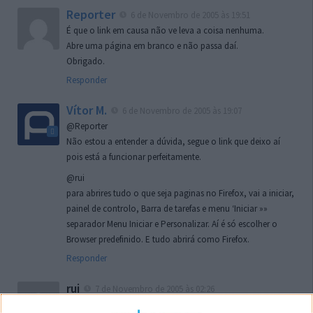
Reporter
6 de Novembro de 2005 às 19:51
É que o link em causa não ve leva a coisa nenhuma.
Abre uma página em branco e não passa daí.
Obrigado.
Responder
Vítor M.
6 de Novembro de 2005 às 19:07
@Reporter
Não estou a entender a dúvida, segue o link que deixo aí
pois está a funcionar perfeitamente.
@rui
para abrires tudo o que seja paginas no Firefox, vai a iniciar,
painel de controlo, Barra de tarefas e menu ‘Iniciar »»
separador Menu Iniciar e Personalizar. Aí é só escolher o
Browser predefinido. E tudo abrirá como Firefox.
Responder
rui
7 de Novembro de 2005 às 02:26
Boas outra vez. Desculpa tar te a chatear mas na