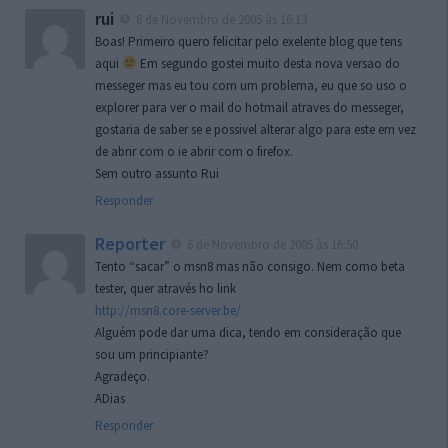
rui
6 de Novembro de 2005 às 16:13
Boas! Primeiro quero felicitar pelo exelente blog que tens
aqui
Em segundo gostei muito desta nova versao do
messeger mas eu tou com um problema, eu que so uso o
explorer para ver o mail do hotmail atraves do messeger,
gostaria de saber se e possivel alterar algo para este em vez
de abrir com o ie abrir com o firefox.
Sem outro assunto Rui
Responder
Reporter
6 de Novembro de 2005 às 16:50
Tento “sacar” o msn8 mas não consigo. Nem como beta
tester, quer através ho link
http://msn8.core-server.be/
Alguém pode dar uma dica, tendo em consideração que
sou um principiante?
Agradeço.
ADias
Responder