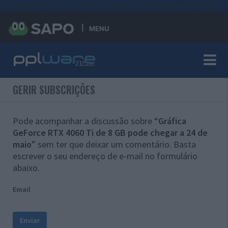
#sre{border-style: solid;display: unset;border-width: thin;}
MENU
GERIR SUBSCRIÇÕES
Pode acompanhar a discussão sobre “
Gráfica
GeForce RTX 4060 Ti de 8 GB pode chegar a 24 de
maio
” sem ter que deixar um comentário. Basta
escrever o seu endereço de e-mail no formulário
abaixo.
Email