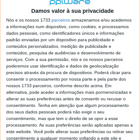
localizaçao referida n se encontra la nada k me permita por
o firefox como browser predefenido
Ja percorri o painel
Damos valor à sua privacidade
de control tudo e nada. Tou a comecar a desesperar, ate ja
Nós e os nossos 1733
parceiros
armazenamos e/ou acedemos
tentei apagar o explorer na tentativa de forçar o uso do
a informações num dispositivo, como cookies, e processamos
firefox mas em vao. Kaso te lembres de outra dica fico
dados pessoais, como identificadores únicos e informações
agradecido, caso contrario obrigado a mesma
padrão enviadas por um dispositivo para publicidade e
Responder
conteúdos personalizados, medição de publicidade e
conteúdos, pesquisa de audiências e desenvolvimento de
Vítor M.
serviços.
Com a sua permissão, nós e os nossos parceiros
7 de Novembro de 2005 às 01:39
poderemos usar identificação e dados de geolocalização
@Reporter
precisos através da procura de dispositivos. Poderá clicar para
Desculpa mas o link funciona. Seja como for segue por mail
consentir o processamento por nossa parte e pela parte dos
o MSn Messenger 8.
nossos 1733 parceiros, conforme descrito acima. Em
Responder
alternativa, pode aceder a informações mais pormenorizadas e
alterar as suas preferências antes de consentir ou recusar o
Vítor M.
7 de Novembro de 2005 às 11:21
consentimento.
Tenha em atenção que algum processamento
@Rui
dos seus dados pessoais poderá não exigir o seu
Tens de encontrar o que te falei. Faz da seguinte maneira,
consentimento, mas que tem o direito de se opor a esse
janela iniciar e no topo dessa janela com o botão direito do
processamento. As suas preferências serão aplicadas apenas a
rato faz propriedades. Depois no separador Menu ‘Iniciar’
este website. Você pode alterar suas preferências ou retirar seu
clica no botão ‘Personalizar’ aí encontrarás no separador
consentimento a qualquer momento voltando a este site e