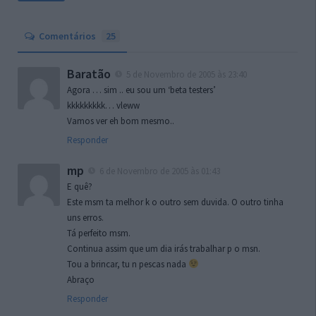
Comentários
25
Baratão
5 de Novembro de 2005 às 23:40
Agora … sim .. eu sou um ‘beta testers’
kkkkkkkkk… vleww
Vamos ver eh bom mesmo..
Responder
mp
6 de Novembro de 2005 às 01:43
E quê?
Este msm ta melhor k o outro sem duvida. O outro tinha
uns erros.
Tá perfeito msm.
Continua assim que um dia irás trabalhar p o msn.
Tou a brincar, tu n pescas nada
Abraço
Responder