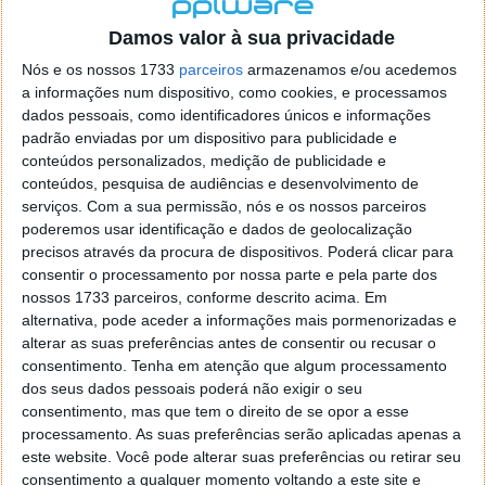
localizaçao referida n se encontra la nada k me permita por
o firefox como browser predefenido
Ja percorri o painel
Damos valor à sua privacidade
de control tudo e nada. Tou a comecar a desesperar, ate ja
Nós e os nossos 1733
parceiros
armazenamos e/ou acedemos
tentei apagar o explorer na tentativa de forçar o uso do
a informações num dispositivo, como cookies, e processamos
firefox mas em vao. Kaso te lembres de outra dica fico
dados pessoais, como identificadores únicos e informações
agradecido, caso contrario obrigado a mesma
padrão enviadas por um dispositivo para publicidade e
Responder
conteúdos personalizados, medição de publicidade e
conteúdos, pesquisa de audiências e desenvolvimento de
Vítor M.
serviços.
Com a sua permissão, nós e os nossos parceiros
7 de Novembro de 2005 às 01:39
poderemos usar identificação e dados de geolocalização
@Reporter
precisos através da procura de dispositivos. Poderá clicar para
Desculpa mas o link funciona. Seja como for segue por mail
consentir o processamento por nossa parte e pela parte dos
o MSn Messenger 8.
nossos 1733 parceiros, conforme descrito acima. Em
Responder
alternativa, pode aceder a informações mais pormenorizadas e
alterar as suas preferências antes de consentir ou recusar o
Vítor M.
7 de Novembro de 2005 às 11:21
consentimento.
Tenha em atenção que algum processamento
@Rui
dos seus dados pessoais poderá não exigir o seu
Tens de encontrar o que te falei. Faz da seguinte maneira,
consentimento, mas que tem o direito de se opor a esse
janela iniciar e no topo dessa janela com o botão direito do
processamento. As suas preferências serão aplicadas apenas a
rato faz propriedades. Depois no separador Menu ‘Iniciar’
este website. Você pode alterar suas preferências ou retirar seu
clica no botão ‘Personalizar’ aí encontrarás no separador
consentimento a qualquer momento voltando a este site e