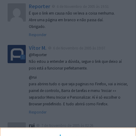
Reporter
6 de Novembro de 2005 às 19:51
É que o link em causa não ve leva a coisa nenhuma.
Abre uma página em branco e não passa daí.
Obrigado.
Responder
Vítor M.
6 de Novembro de 2005 às 19:07
@Reporter
Não estou a entender a dúvida, segue o link que deixo aí
pois está a funcionar perfeitamente.
@rui
para abrires tudo o que seja paginas no Firefox, vai a iniciar,
painel de controlo, Barra de tarefas e menu ‘Iniciar »»
separador Menu Iniciar e Personalizar. Aí é só escolher o
Browser predefinido. E tudo abrirá como Firefox.
Responder
rui
7 de Novembro de 2005 às 02:26
Boas outra vez. Desculpa tar te a chatear mas na