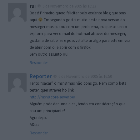
rui
6 de Novembro de 2005 às 16:13
Boas! Primeiro quero felicitar pelo exelente blog que tens
aqui
Em segundo gostei muito desta nova versao do
messeger mas eu tou com um problema, eu que so uso o
explorer para ver o mail do hotmail atraves do messeger,
gostaria de saber se e possivel alterar algo para este em vez
de abrir com o ie abrir com o firefox.
Sem outro assunto Rui
Responder
Reporter
6 de Novembro de 2005 às 16:50
Tento “sacar” o msn8 mas não consigo. Nem como beta
tester, quer através ho link
http://msn8.core-server.be/
Alguém pode dar uma dica, tendo em consideração que
sou um principiante?
Agradeço.
ADias
Responder