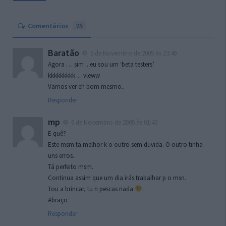
Comentários
25
Baratão
5 de Novembro de 2005 às 23:40
Agora … sim .. eu sou um ‘beta testers’
kkkkkkkkk… vleww
Vamos ver eh bom mesmo..
Responder
mp
6 de Novembro de 2005 às 01:43
E quê?
Este msm ta melhor k o outro sem duvida. O outro tinha
uns erros.
Tá perfeito msm.
Continua assim que um dia irás trabalhar p o msn.
Tou a brincar, tu n pescas nada
Abraço
Responder