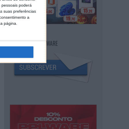
 pessoais poderá
s suas preferências
 consentimento a
da página.
NEWSLETTER PPLWARE