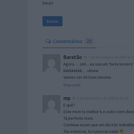
Email
Comentários
25
Baratão
5 de Novembro de 2005 às 2
Agora … sim .. eu sou um ‘beta testers’
kkkkkkkkk… vleww
Vamos ver eh bom mesmo..
Responder
mp
6 de Novembro de 2005 às 01:43
E quê?
Este msm ta melhor k o outro sem duvid
Tá perfeito msm.
Continua assim que um dia irás trabalha
Tou a brincar, tu n pescas nada