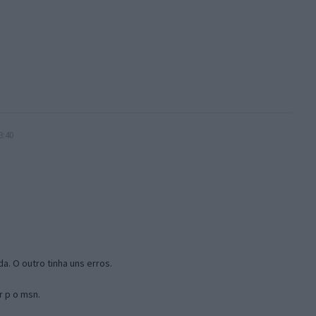
3:40
a. O outro tinha uns erros.
r p o msn.