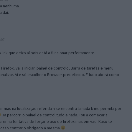
isa nenhuma.
 daí.
:07
link que deixo aí pois está a funcionar perfeitamente.
Firefox, vai a iniciar, painel de controlo, Barra de tarefas e menu
sonalizar. Aí é só escolher o Browser predefinido. E tudo abrirá como
ar mas na localizaçao referida n se encontra la nada k me permita por
Ja percorri o painel de control tudo e nada. Tou a comecar a
orer na tentativa de forçar o uso do firefox mas em vao. Kaso te
, caso contrario obrigado a mesma