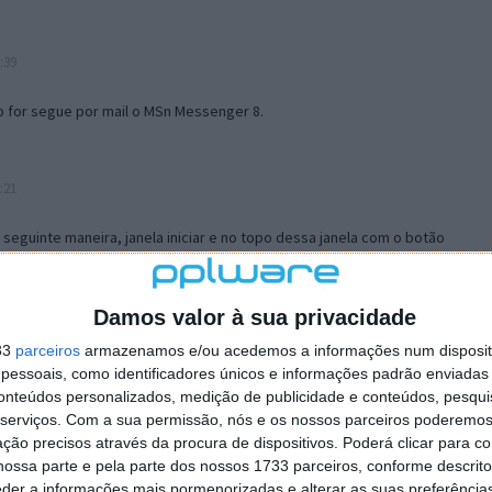
:39
o for segue por mail o MSn Messenger 8.
:21
a seguinte maneira, janela iniciar e no topo dessa janela com o botão
 no separador Menu ‘Iniciar’ clica no botão ‘Personalizar’ aí
ão para escolheres o Browser com que queres navegar e o gestor de
is ao teu Firefox e nas ferramentas ou tools escolhes ‘Opções’ ou
Damos valor à sua privacidade
erta e logo perto do fim encontras um local para colocares um visto
33
parceiros
armazenamos e/ou acedemos a informações num dispositi
e este é o browser predefinido.
essoais, como identificadores únicos e informações padrão enviadas 
conteúdos personalizados, medição de publicidade e conteúdos, pesqui
serviços.
Com a sua permissão, nós e os nossos parceiros poderemos 
12:57
ção precisos através da procura de dispositivos. Poderá clicar para co
ossa parte e pela parte dos nossos 1733 parceiros, conforme descrit
eder a informações mais pormenorizadas e alterar as suas preferência