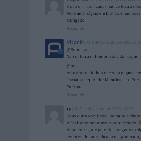
É que o link em causa não ve leva a co
Abre uma página em branco e não passa
Obrigado.
Responder
Vítor M.
6 de Novembro de 2005 às 19
@Reporter
Não estou a entender a dúvida, segue o 
@rui
para abrires tudo o que seja paginas no 
‘Iniciar »» separador Menu Iniciar e Per
Firefox.
Responder
rui
7 de Novembro de 2005 às 02:26
Boas outra vez. Desculpa tar te a chate
o firefox como browser predefenido
desesperar, ate ja tentei apagar o expl
lembres de outra dica fico agradecido