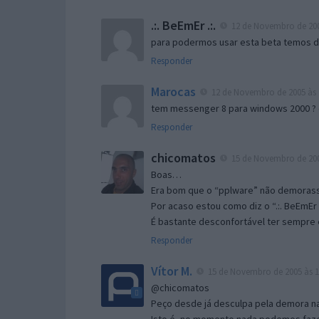
.:. BeEmEr .:.
12 de Novembro de 200
para podermos usar esta beta temos d “
Responder
Marocas
12 de Novembro de 2005 às 
tem messenger 8 para windows 2000 ?
Responder
chicomatos
15 de Novembro de 200
Boas…
Era bom que o “pplware” não demorass
Por acaso estou como diz o “.:. BeEmEr 
É bastante desconfortável ter sempre e
Responder
Vítor M.
15 de Novembro de 2005 às 1
@chicomatos
Peço desde já desculpa pela demora na 