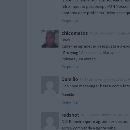
Isto é, no momento nada podemos fazer
filtro imposto pela equipa MSN Messen
contorna este problema. Deixo-vos aqu
Responder
chicomatos
16 de Novembro de 200
Boas…
Cabe-me agradecer a resposta e a exce
“Proxying”. Assim sim… Maravilha!
Pplware, um abraço!
Responder
Damião
17 de Novembro de 2005 às 0
E no novo messenger beta 8 como fazer
Damião
Responder
redshot
18 de Novembro de 2005 às 
Olá! Primeiro quero agradecer-vos por 
erros, como toda a gente sabe.