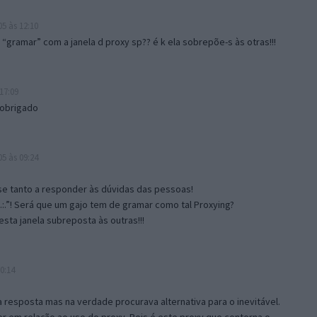
5 às 12:10
gramar” com a janela d proxy sp?? é k ela sobrepõe-s às otras!!!
17:09
 obrigado
5 às 09:24
e tanto a responder às dúvidas das pessoas!
.:.”! Será que um gajo tem de gramar como tal Proxying?
sta janela subreposta às outras!!!
0:14
resposta mas na verdade procurava alternativa para o inevitável.