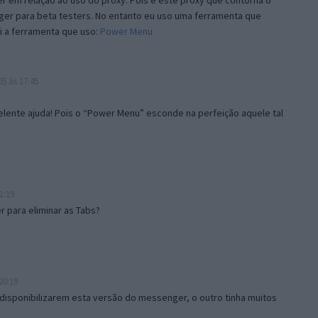
 em relação ao uso do proxy. Pois é este proxy que contorna o
ger para beta testers. No entanto eu uso uma ferramenta que
i a ferramenta que uso:
Power Menu
5 às 17:45
lente ajuda! Pois o “Power Menu” esconde na perfeição aquele tal
1:19
 para eliminar as Tabs?
20:19
disponibilizarem esta versão do messenger, o outro tinha muitos