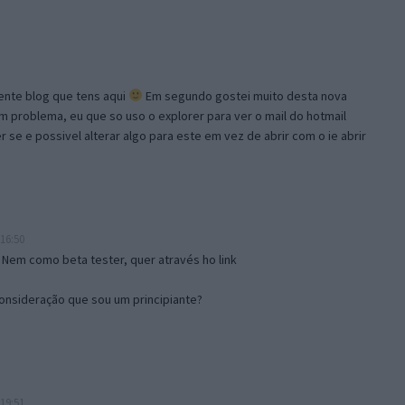
lente blog que tens aqui
Em segundo gostei muito desta nova
problema, eu que so uso o explorer para ver o mail do hotmail
se e possivel alterar algo para este em vez de abrir com o ie abrir
16:50
 Nem como beta tester, quer através ho link
onsideração que sou um principiante?
19:51