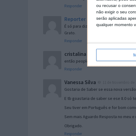
ou recusar o consen
Responder
não exigir o seu co
Reporter
serão aplicadas apen
7 de Novembro de 2005 às 
qualquer momento vol
É só para dizer que ainda não me chego
Grato.
Responder
cristalina
11 de Novembro de 2005 à
M
então people
Responder
Vanessa Silva
11 de Novembro de 2
Gostaria de Saber se essa nova versã
E tb goastaria de saber se ese 8.0 só 
Seu tiver em Português e for bom como
Sem mais Aguardo Resposta no meu e m
Obrigado.
Responder