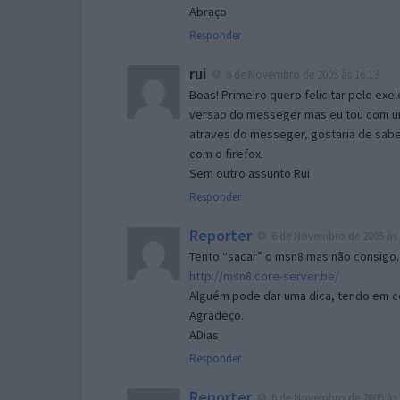
Abraço
Responder
rui
6 de Novembro de 2005 às 16:13
Boas! Primeiro quero felicitar pelo exe
versao do messeger mas eu tou com um 
atraves do messeger, gostaria de saber 
com o firefox.
Sem outro assunto Rui
Responder
Reporter
6 de Novembro de 2005 às 
Tento “sacar” o msn8 mas não consigo.
http://msn8.core-server.be/
Alguém pode dar uma dica, tendo em c
Agradeço.
ADias
Responder
Reporter
6 de Novembro de 2005 às 