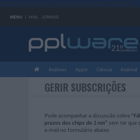
#sre{border-style: solid;display: unset;border-width: thin;}
MENU
MAIL
JORNAIS
Análises
Apple
Ciência
Android
GERIR SUBSCRIÇÕES
Pode acompanhar a discussão sobre “
Fá
prazos dos chips de 2 nm
” sem ter que 
e-mail no formulário abaixo.