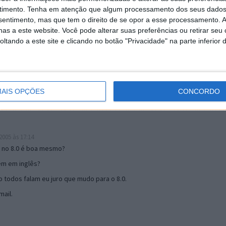
timento.
Tenha em atenção que algum processamento dos seus dados
nsentimento, mas que tem o direito de se opor a esse processamento. A
as a este website. Você pode alterar suas preferências ou retirar seu
19:51
tando a este site e clicando no botão "Privacidade" na parte inferior 
u mail algum.
s 17:00
AIS OPÇÕES
CONCORDO
005 às 17:14
o no 8.0 é boa mesmo?
tem em inglês?
 todos falam eu juro que mudo para o 8.0.
ail.