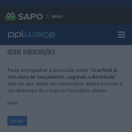
#sre{border-style: solid;display: unset;border-width: thin;}
MENU
GERIR SUBSCRIÇÕES
Pode acompanhar a discussão sobre “
Starfield já
tem data de lançamento, segundo a Bethesda
”
sem ter que deixar um comentário. Basta escrever o
seu endereço de e-mail no formulário abaixo.
Email