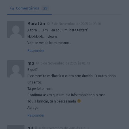
Comentários
25
Baratão
5 de Novembro de 2005 às 23:40
Agora … sim .. eu sou um ‘beta testers’
kkkkkkkkk… vleww
Vamos ver eh bom mesmo..
Responder
mp
6 de Novembro de 2005 às 01:43
E quê?
Este msm ta melhor k o outro sem duvida. O outro tinha
uns erros.
Tá perfeito msm.
Continua assim que um dia irás trabalhar p o msn.
Tou a brincar, tu n pescas nada
Abraço
Responder
rui
6 de Novembro de 2005 às 16:13