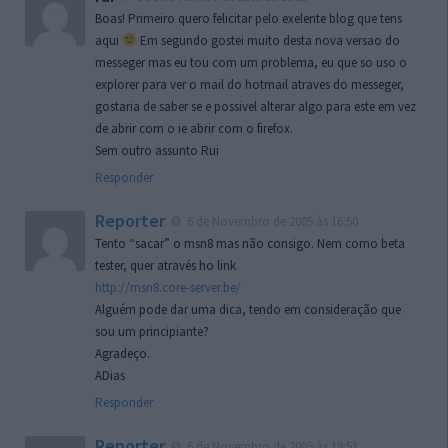
Boas! Primeiro quero felicitar pelo exelente blog que tens
aqui
Em segundo gostei muito desta nova versao do
messeger mas eu tou com um problema, eu que so uso o
explorer para ver o mail do hotmail atraves do messeger,
gostaria de saber se e possivel alterar algo para este em vez
de abrir com o ie abrir com o firefox.
Sem outro assunto Rui
Responder
Reporter
6 de Novembro de 2005 às 16:50
Tento “sacar” o msn8 mas não consigo. Nem como beta
tester, quer através ho link
http://msn8.core-server.be/
Alguém pode dar uma dica, tendo em consideração que
sou um principiante?
Agradeço.
ADias
Responder
Reporter
6 de Novembro de 2005 às 19:51