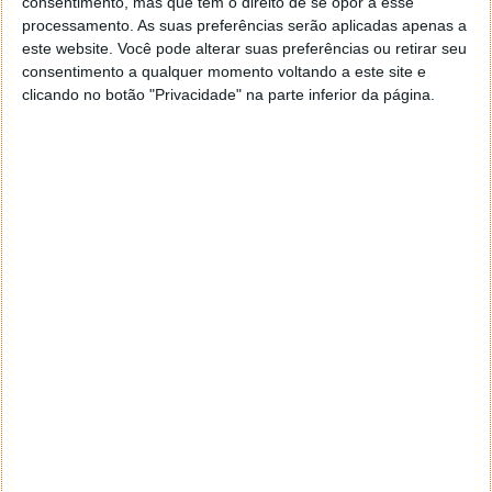
consentimento, mas que tem o direito de se opor a esse
navegar e o gestor de e-mail. Caso não consigas chegar lá,
processamento. As suas preferências serão aplicadas apenas a
vais ao teu Firefox e nas ferramentas ou tools escolhes
este website. Você pode alterar suas preferências ou retirar seu
‘Opções’ ou ‘Options’ icon geral da então janela aberta e
consentimento a qualquer momento voltando a este site e
logo perto do fim encontras um local para colocares um
clicando no botão "Privacidade" na parte inferior da página.
visto que vai obrigar o Firefox a verificar se este é o browser
predefinido.
Responder
Reporter
7 de Novembro de 2005 às 12:57
Aguardo, então, o e-mail, Vitor.
Muito obrigado.
Responder
Reporter
7 de Novembro de 2005 às 19:51
É só para dizer que ainda não me chegou mail algum.
Grato.
Responder
cristalina
11 de Novembro de 2005 às 17:00
então people