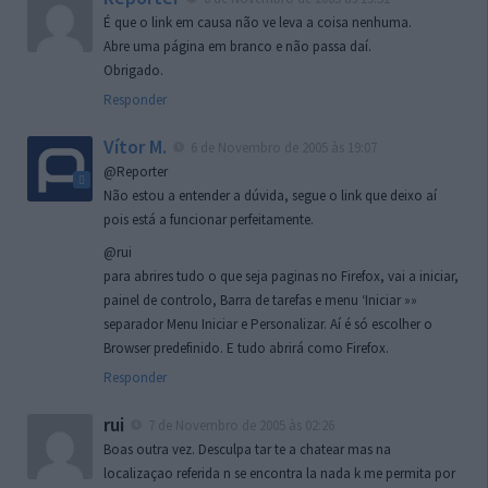
É que o link em causa não ve leva a coisa nenhuma.
Abre uma página em branco e não passa daí.
Obrigado.
Responder
Vítor M.
6 de Novembro de 2005 às 19:07
@Reporter
Não estou a entender a dúvida, segue o link que deixo aí
pois está a funcionar perfeitamente.
@rui
para abrires tudo o que seja paginas no Firefox, vai a iniciar,
painel de controlo, Barra de tarefas e menu ‘Iniciar »»
separador Menu Iniciar e Personalizar. Aí é só escolher o
Browser predefinido. E tudo abrirá como Firefox.
Responder
rui
7 de Novembro de 2005 às 02:26
Boas outra vez. Desculpa tar te a chatear mas na
localizaçao referida n se encontra la nada k me permita por