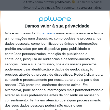
o firefox como browser predefenido
Ja percorri o painel
de control tudo e nada. Tou a comecar a desesperar, ate ja
tentei apagar o explorer na tentativa de forçar o uso do
firefox mas em vao. Kaso te lembres de outra dica fico
agradecido, caso contrario obrigado a mesma
Damos valor à sua privacidade
Responder
Nós e os nossos 1733
parceiros
armazenamos e/ou acedemos
a informações num dispositivo, como cookies, e processamos
Vítor M.
7 de Novembro de 2005 às 01:39
dados pessoais, como identificadores únicos e informações
@Reporter
padrão enviadas por um dispositivo para publicidade e
Desculpa mas o link funciona. Seja como for segue por mail
conteúdos personalizados, medição de publicidade e
o MSn Messenger 8.
conteúdos, pesquisa de audiências e desenvolvimento de
Responder
serviços.
Com a sua permissão, nós e os nossos parceiros
poderemos usar identificação e dados de geolocalização
Vítor M.
precisos através da procura de dispositivos. Poderá clicar para
7 de Novembro de 2005 às 11:21
consentir o processamento por nossa parte e pela parte dos
@Rui
nossos 1733 parceiros, conforme descrito acima. Em
Tens de encontrar o que te falei. Faz da seguinte maneira,
alternativa, pode aceder a informações mais pormenorizadas e
janela iniciar e no topo dessa janela com o botão direito do
alterar as suas preferências antes de consentir ou recusar o
rato faz propriedades. Depois no separador Menu ‘Iniciar’
consentimento.
Tenha em atenção que algum processamento
clica no botão ‘Personalizar’ aí encontrarás no separador
dos seus dados pessoais poderá não exigir o seu
geral a opção para escolheres o Browser com que queres