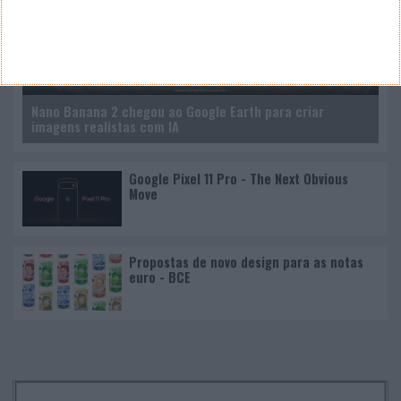
Nano Banana 2 chegou ao Google Earth para criar
imagens realistas com IA
Google Pixel 11 Pro - The Next Obvious
Move
Propostas de novo design para as notas
euro - BCE