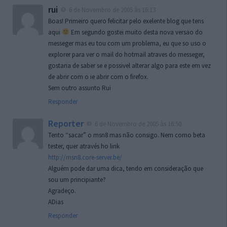
rui
6 de Novembro de 2005 às 16:13
Boas! Primeiro quero felicitar pelo exelente blog que tens
aqui
Em segundo gostei muito desta nova versao do
messeger mas eu tou com um problema, eu que so uso o
explorer para ver o mail do hotmail atraves do messeger,
gostaria de saber se e possivel alterar algo para este em vez
de abrir com o ie abrir com o firefox.
Sem outro assunto Rui
Responder
Reporter
6 de Novembro de 2005 às 16:50
Tento “sacar” o msn8 mas não consigo. Nem como beta
tester, quer através ho link
http://msn8.core-server.be/
Alguém pode dar uma dica, tendo em consideração que
sou um principiante?
Agradeço.
ADias
Responder