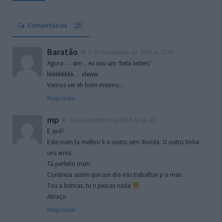
Comentários
25
Baratão
5 de Novembro de 2005 às 23:40
Agora … sim .. eu sou um ‘beta testers’
kkkkkkkkk… vleww
Vamos ver eh bom mesmo..
Responder
mp
6 de Novembro de 2005 às 01:43
E quê?
Este msm ta melhor k o outro sem duvida. O outro tinha
uns erros.
Tá perfeito msm.
Continua assim que um dia irás trabalhar p o msn.
Tou a brincar, tu n pescas nada
Abraço
Responder