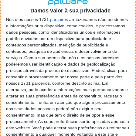
localizaçao referida n se encontra la nada k me permita por
o firefox como browser predefenido
Ja percorri o painel
Damos valor à sua privacidade
de control tudo e nada. Tou a comecar a desesperar, ate ja
Nós e os nossos 1731
parceiros
armazenamos e/ou acedemos
tentei apagar o explorer na tentativa de forçar o uso do
a informações num dispositivo, como cookies, e processamos
firefox mas em vao. Kaso te lembres de outra dica fico
dados pessoais, como identificadores únicos e informações
agradecido, caso contrario obrigado a mesma
padrão enviadas por um dispositivo para publicidade e
Responder
conteúdos personalizados, medição de publicidade e
conteúdos, pesquisa de audiências e desenvolvimento de
Vítor M.
serviços.
Com a sua permissão, nós e os nossos parceiros
7 de Novembro de 2005 às 01:39
poderemos usar identificação e dados de geolocalização
@Reporter
precisos através da procura de dispositivos. Poderá clicar para
Desculpa mas o link funciona. Seja como for segue por mail
consentir o processamento por nossa parte e pela parte dos
o MSn Messenger 8.
nossos 1731 parceiros, conforme descrito acima. Em
Responder
alternativa, pode aceder a informações mais pormenorizadas e
alterar as suas preferências antes de consentir ou recusar o
Vítor M.
7 de Novembro de 2005 às 11:21
consentimento.
Tenha em atenção que algum processamento
@Rui
dos seus dados pessoais poderá não exigir o seu
Tens de encontrar o que te falei. Faz da seguinte maneira,
consentimento, mas que tem o direito de se opor a esse
janela iniciar e no topo dessa janela com o botão direito do
processamento. As suas preferências serão aplicadas apenas a
rato faz propriedades. Depois no separador Menu ‘Iniciar’
este website. Você pode alterar suas preferências ou retirar seu
clica no botão ‘Personalizar’ aí encontrarás no separador
consentimento a qualquer momento voltando a este site e