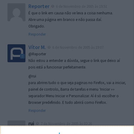
Reporter
6 de Novembro de 2005 às 19:51
É que o link em causa não ve leva a coisa nenhuma.
Abre uma página em branco e não passa daí.
Obrigado.
Responder
Vítor M.
6 de Novembro de 2005 às 19:07
@Reporter
Não estou a entender a dúvida, segue o link que deixo aí
pois está a funcionar perfeitamente.
@rui
para abrires tudo o que seja paginas no Firefox, vai a iniciar,
painel de controlo, Barra de tarefas e menu ‘Iniciar »»
separador Menu Iniciar e Personalizar. Aí é só escolher o
Browser predefinido. E tudo abrirá como Firefox.
Responder
rui
7 de Novembro de 2005 às 02:26
Boas outra vez. Desculpa tar te a chatear mas na