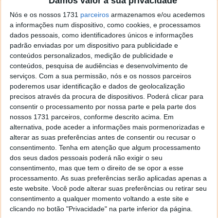
Damos valor à sua privacidade
localizaçao referida n se encontra la nada k me permita por
Nós e os nossos 1731
parceiros
armazenamos e/ou acedemos
o firefox como browser predefenido
Ja percorri o painel
a informações num dispositivo, como cookies, e processamos
de control tudo e nada. Tou a comecar a desesperar, ate ja
dados pessoais, como identificadores únicos e informações
tentei apagar o explorer na tentativa de forçar o uso do
padrão enviadas por um dispositivo para publicidade e
firefox mas em vao. Kaso te lembres de outra dica fico
conteúdos personalizados, medição de publicidade e
agradecido, caso contrario obrigado a mesma
conteúdos, pesquisa de audiências e desenvolvimento de
Responder
serviços.
Com a sua permissão, nós e os nossos parceiros
poderemos usar identificação e dados de geolocalização
Vítor M.
7 de Novembro de 2005 às 01:39
precisos através da procura de dispositivos. Poderá clicar para
@Reporter
consentir o processamento por nossa parte e pela parte dos
Desculpa mas o link funciona. Seja como for segue por mail
nossos 1731 parceiros, conforme descrito acima. Em
o MSn Messenger 8.
alternativa, pode aceder a informações mais pormenorizadas e
alterar as suas preferências antes de consentir ou recusar o
Responder
consentimento.
Tenha em atenção que algum processamento
Vítor M.
dos seus dados pessoais poderá não exigir o seu
7 de Novembro de 2005 às 11:21
consentimento, mas que tem o direito de se opor a esse
@Rui
processamento. As suas preferências serão aplicadas apenas a
Tens de encontrar o que te falei. Faz da seguinte maneira,
este website. Você pode alterar suas preferências ou retirar seu
janela iniciar e no topo dessa janela com o botão direito do
consentimento a qualquer momento voltando a este site e
rato faz propriedades. Depois no separador Menu ‘Iniciar’
clicando no botão "Privacidade" na parte inferior da página.
clica no botão ‘Personalizar’ aí encontrarás no separador