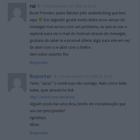
rui
6 de Novembro de 2005 às 16:13
Boas! Primeiro quero felicitar pelo exelente blog que tens
aqui
Em segundo gostei muito desta nova versao do
messeger mas eu tou com um problema, eu que so uso o
explorer para ver o mail do hotmail atraves do messeger,
gostaria de saber se e possivel alterar algo para este em vez
de abrir com o ie abrir com o firefox.
Sem outro assunto Rui
Responder
Reporter
6 de Novembro de 2005 às 16:50
Tento “sacar” o msn8 mas não consigo. Nem como beta
tester, quer através ho link
http://msn8.core-server.be/
Alguém pode dar uma dica, tendo em consideração que
sou um principiante?
Agradeço.
ADias
Responder