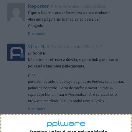
Reporter
6 de Novembro de 2005 às 19:51
É que o link em causa não ve leva a coisa nenhuma.
Abre uma página em branco e não passa daí.
Obrigado.
Responder
Vítor M.
6 de Novembro de 2005 às 19:07
@Reporter
Não estou a entender a dúvida, segue o link que deixo aí
pois está a funcionar perfeitamente.
@rui
para abrires tudo o que seja paginas no Firefox, vai a iniciar,
painel de controlo, Barra de tarefas e menu ‘Iniciar »»
separador Menu Iniciar e Personalizar. Aí é só escolher o
Browser predefinido. E tudo abrirá como Firefox.
Responder
rui
7 de Novembro de 2005 às 02:26
Boas outra vez. Desculpa tar te a chatear mas na