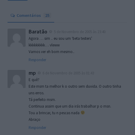
Comentários
25
Baratão
5 de Novembro de 2005 às 23:40
Agora … sim .. eu sou um ‘beta testers’
kkkkkkkkk… vleww
Vamos ver eh bom mesmo..
Responder
mp
6 de Novembro de 2005 às 01:43
E quê?
Este msm ta melhor k o outro sem duvida. O outro tinha
uns erros.
Tá perfeito msm.
Continua assim que um dia irás trabalhar p o msn.
Tou a brincar, tu n pescas nada
Abraço
Responder