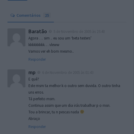
Comentários
25
Baratão
5 de Novembro de 2005 às 23:40
Agora … sim .. eu sou um ‘beta testers’
kkkkkkkkk… vleww
Vamos ver eh bom mesmo..
Responder
mp
6 de Novembro de 2005 às 01:43
E quê?
Este msm ta melhor k o outro sem duvida. O outro tinha
uns erros.
Tá perfeito msm.
Continua assim que um dia irás trabalhar p o msn.
Tou a brincar, tu n pescas nada
Abraço
Responder