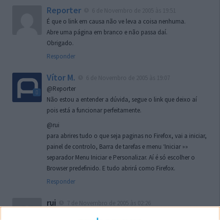
Reporter
6 de Novembro de 2005 às 19:51
É que o link em causa não ve leva a coisa nenhuma.
Abre uma página em branco e não passa daí.
Obrigado.
Responder
Vítor M.
6 de Novembro de 2005 às 19:07
@Reporter
Não estou a entender a dúvida, segue o link que deixo aí
pois está a funcionar perfeitamente.
@rui
para abrires tudo o que seja paginas no Firefox, vai a iniciar,
painel de controlo, Barra de tarefas e menu ‘Iniciar »»
separador Menu Iniciar e Personalizar. Aí é só escolher o
Browser predefinido. E tudo abrirá como Firefox.
Responder
rui
7 de Novembro de 2005 às 02:26
Boas outra vez. Desculpa tar te a chatear mas na