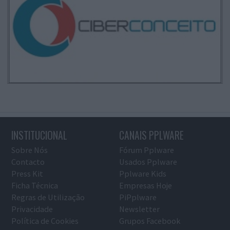
INSTITUCIONAL
CANAIS PPLWARE
Sobre Nós
Fórum Pplware
Contacto
Usados Pplware
Press Kit
Pplware Kids
Ficha Técnica
Empresas Hoje
Regras de Utilização
PiPplware
Privacidade
Newsletter
Política de Cookies
Grupos Facebook