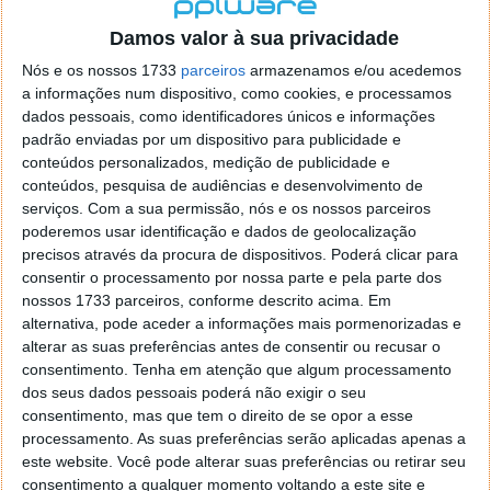
localizaçao referida n se encontra la nada k me permita por
o firefox como browser predefenido
Ja percorri o painel
Damos valor à sua privacidade
de control tudo e nada. Tou a comecar a desesperar, ate ja
Nós e os nossos 1733
parceiros
armazenamos e/ou acedemos
tentei apagar o explorer na tentativa de forçar o uso do
a informações num dispositivo, como cookies, e processamos
firefox mas em vao. Kaso te lembres de outra dica fico
dados pessoais, como identificadores únicos e informações
agradecido, caso contrario obrigado a mesma
padrão enviadas por um dispositivo para publicidade e
Responder
conteúdos personalizados, medição de publicidade e
conteúdos, pesquisa de audiências e desenvolvimento de
Vítor M.
serviços.
Com a sua permissão, nós e os nossos parceiros
7 de Novembro de 2005 às 01:39
poderemos usar identificação e dados de geolocalização
@Reporter
precisos através da procura de dispositivos. Poderá clicar para
Desculpa mas o link funciona. Seja como for segue por mail
consentir o processamento por nossa parte e pela parte dos
o MSn Messenger 8.
nossos 1733 parceiros, conforme descrito acima. Em
Responder
alternativa, pode aceder a informações mais pormenorizadas e
alterar as suas preferências antes de consentir ou recusar o
Vítor M.
7 de Novembro de 2005 às 11:21
consentimento.
Tenha em atenção que algum processamento
@Rui
dos seus dados pessoais poderá não exigir o seu
Tens de encontrar o que te falei. Faz da seguinte maneira,
consentimento, mas que tem o direito de se opor a esse
janela iniciar e no topo dessa janela com o botão direito do
processamento. As suas preferências serão aplicadas apenas a
rato faz propriedades. Depois no separador Menu ‘Iniciar’
este website. Você pode alterar suas preferências ou retirar seu
clica no botão ‘Personalizar’ aí encontrarás no separador
consentimento a qualquer momento voltando a este site e