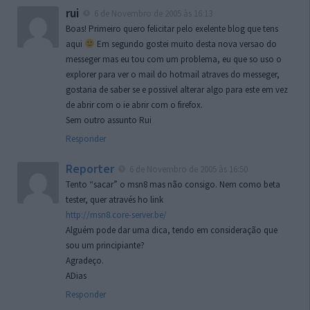
rui
6 de Novembro de 2005 às 16:13
Boas! Primeiro quero felicitar pelo exelente blog que tens
aqui
Em segundo gostei muito desta nova versao do
messeger mas eu tou com um problema, eu que so uso o
explorer para ver o mail do hotmail atraves do messeger,
gostaria de saber se e possivel alterar algo para este em vez
de abrir com o ie abrir com o firefox.
Sem outro assunto Rui
Responder
Reporter
6 de Novembro de 2005 às 16:50
Tento “sacar” o msn8 mas não consigo. Nem como beta
tester, quer através ho link
http://msn8.core-server.be/
Alguém pode dar uma dica, tendo em consideração que
sou um principiante?
Agradeço.
ADias
Responder