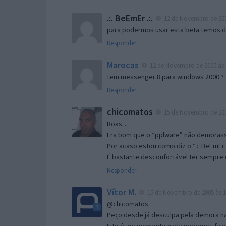
.:. BeEmEr .:.
12 de Novembro de 200
para podermos usar esta beta temos d “
Responder
Marocas
12 de Novembro de 2005 às 
tem messenger 8 para windows 2000 ?
Responder
chicomatos
15 de Novembro de 200
Boas…
Era bom que o “pplware” não demorass
Por acaso estou como diz o “.:. BeEmEr 
É bastante desconfortável ter sempre e
Responder
Vítor M.
15 de Novembro de 2005 às 1
@chicomatos
Peço desde já desculpa pela demora na 