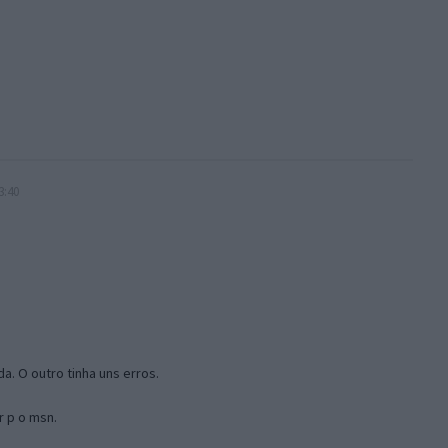
3:40
a. O outro tinha uns erros.
r p o msn.