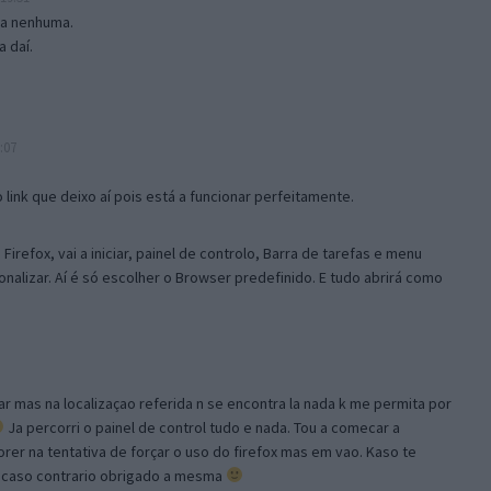
isa nenhuma.
 daí.
:07
link que deixo aí pois está a funcionar perfeitamente.
Firefox, vai a iniciar, painel de controlo, Barra de tarefas e menu
sonalizar. Aí é só escolher o Browser predefinido. E tudo abrirá como
ar mas na localizaçao referida n se encontra la nada k me permita por
Ja percorri o painel de control tudo e nada. Tou a comecar a
orer na tentativa de forçar o uso do firefox mas em vao. Kaso te
, caso contrario obrigado a mesma