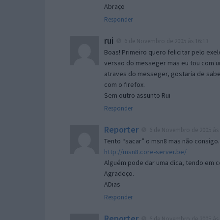
Abraço
Responder
rui
6 de Novembro de 2005 às 16:13
Boas! Primeiro quero felicitar pelo exe
versao do messeger mas eu tou com um 
atraves do messeger, gostaria de saber 
com o firefox.
Sem outro assunto Rui
Responder
Reporter
6 de Novembro de 2005 às 
Tento “sacar” o msn8 mas não consigo.
http://msn8.core-server.be/
Alguém pode dar uma dica, tendo em c
Agradeço.
ADias
Responder
Reporter
6 de Novembro de 2005 às 