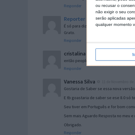
ou recusar o consen
Responder
não exigir o seu co
Reporter
serão aplicadas apen
7 de Novembro de 2005 às 
qualquer momento vol
É só para dizer que ainda não me chego
Grato.
Responder
cristalina
11 de Novembro de 2005 à
M
então people
Responder
Vanessa Silva
11 de Novembro de 2
Gostaria de Saber se essa nova versã
E tb goastaria de saber se ese 8.0 só 
Seu tiver em Português e for bom como
Sem mais Aguardo Resposta no meu e m
Obrigado.
Responder