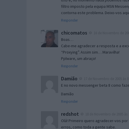
Isto é, no momento nada podemos fazer
filtro imposto pela equipa MSN Messen
contorna este problema. Deixo-vos aqu
Responder
chicomatos
16 de Novembro de 200
Boas…
Cabe-me agradecer a resposta e a exce
“Proxying”. Assim sim… Maravilha!
Pplware, um abraço!
Responder
Damião
17 de Novembro de 2005 às 0
E no novo messenger beta 8 como fazer
Damião
Responder
redshot
18 de Novembro de 2005 às 
Olá! Primeiro quero agradecer-vos por 
erros, como toda a gente sabe.