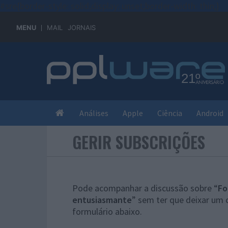
#sre{border-style: solid;display: unset;border-width: thin;}
MENU
MAIL
JORNAIS
Análises
Apple
Ciência
Android
GERIR SUBSCRIÇÕES
Pode acompanhar a discussão sobre “
Fo
entusiasmante
” sem ter que deixar um 
formulário abaixo.