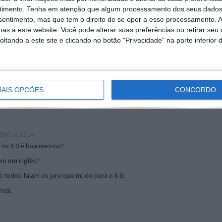
timento.
Tenha em atenção que algum processamento dos seus dados
nsentimento, mas que tem o direito de se opor a esse processamento. A
as a este website. Você pode alterar suas preferências ou retirar seu
19:51
tando a este site e clicando no botão "Privacidade" na parte inferior 
u mail algum.
s 17:00
AIS OPÇÕES
CONCORDO
005 às 17:14
o no 8.0 é boa mesmo?
tem em inglês?
 todos falam eu juro que mudo para o 8.0.
ail.