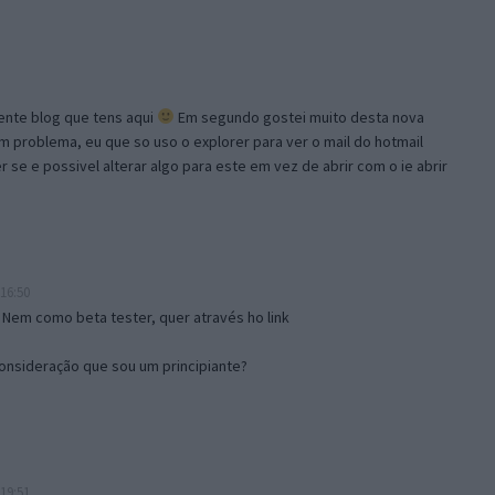
lente blog que tens aqui
Em segundo gostei muito desta nova
problema, eu que so uso o explorer para ver o mail do hotmail
se e possivel alterar algo para este em vez de abrir com o ie abrir
16:50
 Nem como beta tester, quer através ho link
onsideração que sou um principiante?
19:51