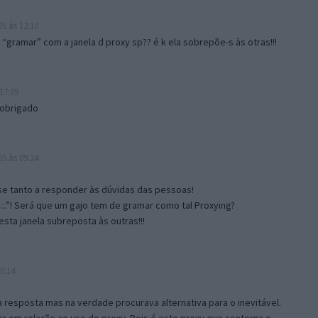
5 às 12:10
gramar” com a janela d proxy sp?? é k ela sobrepõe-s às otras!!!
17:09
 obrigado
5 às 09:24
e tanto a responder às dúvidas das pessoas!
.:.”! Será que um gajo tem de gramar como tal Proxying?
sta janela subreposta às outras!!!
0:14
resposta mas na verdade procurava alternativa para o inevitável.