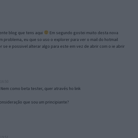
lente blog que tens aqui
Em segundo gostei muito desta nova
problema, eu que so uso o explorer para ver o mail do hotmail
se e possivel alterar algo para este em vez de abrir com o ie abrir
16:50
 Nem como beta tester, quer através ho link
onsideração que sou um principiante?
19:51