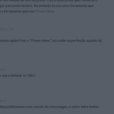
 em relação ao uso do proxy. Pois é este proxy que contorna o
ger para beta testers. No entanto eu uso uma ferramenta que
i a ferramenta que uso:
Power Menu
5 às 17:45
lente ajuda! Pois o “Power Menu” esconde na perfeição aquele tal
1:19
 para eliminar as Tabs?
20:19
disponibilizarem esta versão do messenger, o outro tinha muitos