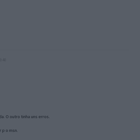
3:40
a. O outro tinha uns erros.
r p o msn.