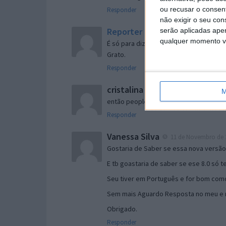
ou recusar o consen
Responder
não exigir o seu co
Reporter
serão aplicadas apen
7 de Novembro de 2005 às 
qualquer momento vol
É só para dizer que ainda não me chego
Grato.
Responder
cristalina
11 de Novembro de 2005 à
M
então people
Responder
Vanessa Silva
11 de Novembro de 2
Gostaria de Saber se essa nova versã
E tb goastaria de saber se ese 8.0 só 
Seu tiver em Português e for bom como
Sem mais Aguardo Resposta no meu e m
Obrigado.
Responder