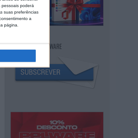
 pessoais poderá
s suas preferências
 consentimento a
da página.
NEWSLETTER PPLWARE