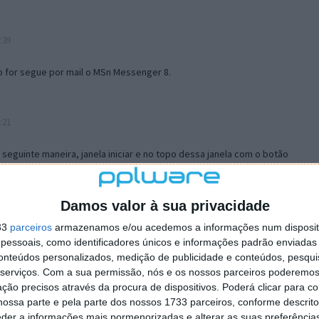
:39
o for segue por mail o MSn Messenger 8.
:21
a seguinte maneira, janela iniciar e no topo dessa janela com o botão
 no separador Menu ‘Iniciar’ clica no botão ‘Personalizar’ aí
ão para escolheres o Browser com que queres navegar e o gestor de
is ao teu Firefox e nas ferramentas ou tools escolhes ‘Opções’ ou
Damos valor à sua privacidade
erta e logo perto do fim encontras um local para colocares um visto
33
parceiros
armazenamos e/ou acedemos a informações num dispositi
e este é o browser predefinido.
essoais, como identificadores únicos e informações padrão enviadas 
conteúdos personalizados, medição de publicidade e conteúdos, pesqui
serviços.
Com a sua permissão, nós e os nossos parceiros poderemos 
12:57
ção precisos através da procura de dispositivos. Poderá clicar para co
ossa parte e pela parte dos nossos 1733 parceiros, conforme descrit
eder a informações mais pormenorizadas e alterar as suas preferência