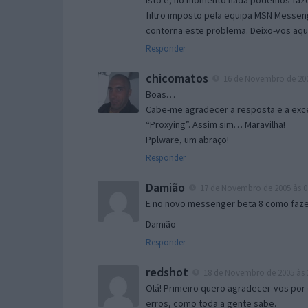
Isto é, no momento nada podemos fazer
filtro imposto pela equipa MSN Messen
contorna este problema. Deixo-vos aqu
Responder
chicomatos
16 de Novembro de 200
Boas…
Cabe-me agradecer a resposta e a exce
“Proxying”. Assim sim… Maravilha!
Pplware, um abraço!
Responder
Damião
17 de Novembro de 2005 às 0
E no novo messenger beta 8 como fazer
Damião
Responder
redshot
18 de Novembro de 2005 às 
Olá! Primeiro quero agradecer-vos por 
erros, como toda a gente sabe.