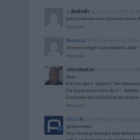
.:. BeEmEr .:.
12 de Novembro de 200
para podermos usar esta beta temos d “
Responder
Marocas
12 de Novembro de 2005 às 
tem messenger 8 para windows 2000 ?
Responder
chicomatos
15 de Novembro de 200
Boas…
Era bom que o “pplware” não demorass
Por acaso estou como diz o “.:. BeEmEr 
É bastante desconfortável ter sempre e
Responder
Vítor M.
15 de Novembro de 2005 às 1
@chicomatos
Peço desde já desculpa pela demora na 