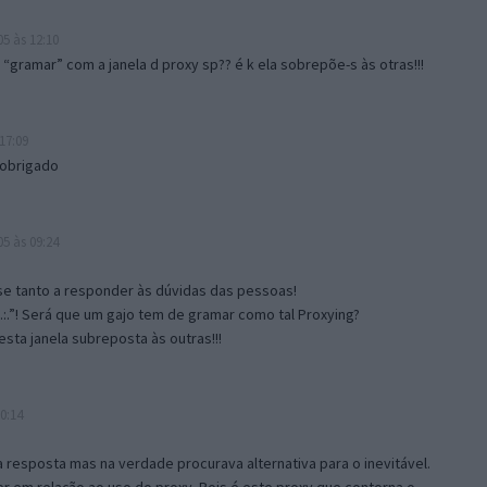
5 às 12:10
gramar” com a janela d proxy sp?? é k ela sobrepõe-s às otras!!!
17:09
 obrigado
5 às 09:24
e tanto a responder às dúvidas das pessoas!
.:.”! Será que um gajo tem de gramar como tal Proxying?
sta janela subreposta às outras!!!
0:14
resposta mas na verdade procurava alternativa para o inevitável.