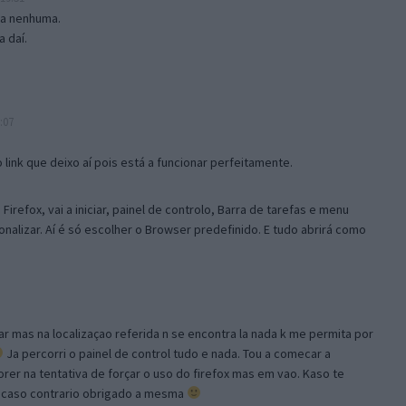
isa nenhuma.
 daí.
:07
link que deixo aí pois está a funcionar perfeitamente.
Firefox, vai a iniciar, painel de controlo, Barra de tarefas e menu
sonalizar. Aí é só escolher o Browser predefinido. E tudo abrirá como
ar mas na localizaçao referida n se encontra la nada k me permita por
Ja percorri o painel de control tudo e nada. Tou a comecar a
orer na tentativa de forçar o uso do firefox mas em vao. Kaso te
, caso contrario obrigado a mesma