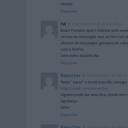
Abraço
Responder
rui
6 de Novembro de 2005 às 16:13
Boas! Primeiro quero felicitar pelo exe
versao do messeger mas eu tou com um 
atraves do messeger, gostaria de saber 
com o firefox.
Sem outro assunto Rui
Responder
Reporter
6 de Novembro de 2005 às 
Tento “sacar” o msn8 mas não consigo.
http://msn8.core-server.be/
Alguém pode dar uma dica, tendo em c
Agradeço.
ADias
Responder
Reporter
6 de Novembro de 2005 às 