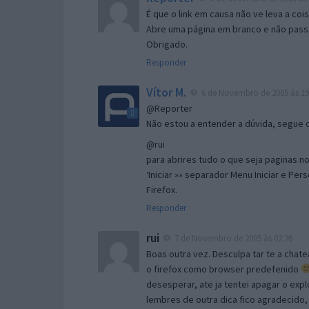
É que o link em causa não ve leva a co
Abre uma página em branco e não passa
Obrigado.
Responder
Vítor M.
6 de Novembro de 2005 às 19
@Reporter
Não estou a entender a dúvida, segue o 
@rui
para abrires tudo o que seja paginas no 
‘Iniciar »» separador Menu Iniciar e Per
Firefox.
Responder
rui
7 de Novembro de 2005 às 02:26
Boas outra vez. Desculpa tar te a chate
o firefox como browser predefenido
desesperar, ate ja tentei apagar o expl
lembres de outra dica fico agradecido