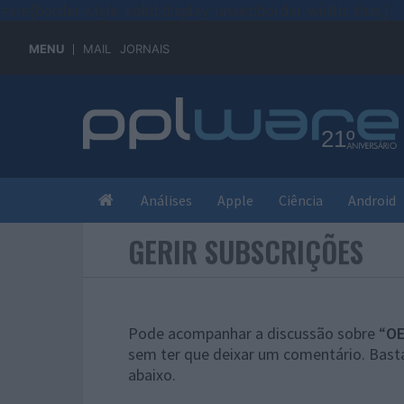
#sre{border-style: solid;display: unset;border-width: thin;}
MENU
MAIL
JORNAIS
Análises
Apple
Ciência
Android
GERIR SUBSCRIÇÕES
Pode acompanhar a discussão sobre “
OE
sem ter que deixar um comentário. Basta
abaixo.