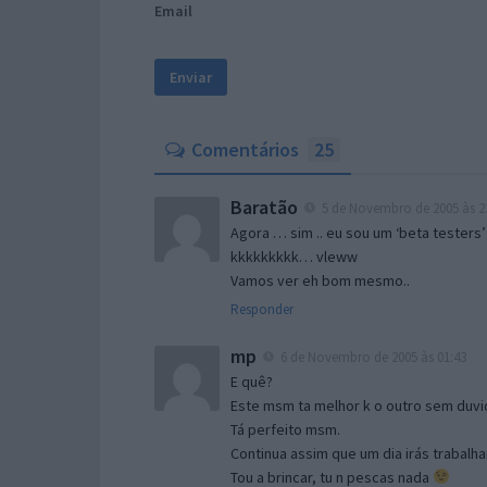
Email
Comentários
25
Baratão
5 de Novembro de 2005 às 2
Agora … sim .. eu sou um ‘beta testers’
kkkkkkkkk… vleww
Vamos ver eh bom mesmo..
Responder
mp
6 de Novembro de 2005 às 01:43
E quê?
Este msm ta melhor k o outro sem duvid
Tá perfeito msm.
Continua assim que um dia irás trabalha
Tou a brincar, tu n pescas nada