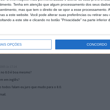
timento.
Tenha em atenção que algum processamento dos seus dados
nsentimento, mas que tem o direito de se opor a esse processamento. A
as a este website. Você pode alterar suas preferências ou retirar seu
19:51
tando a este site e clicando no botão "Privacidade" na parte inferior 
u mail algum.
s 17:00
AIS OPÇÕES
CONCORDO
005 às 17:14
o no 8.0 é boa mesmo?
tem em inglês?
 todos falam eu juro que mudo para o 8.0.
ail.