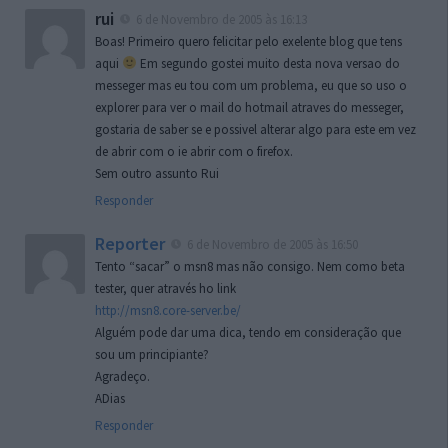
rui
6 de Novembro de 2005 às 16:13
Boas! Primeiro quero felicitar pelo exelente blog que tens
aqui
Em segundo gostei muito desta nova versao do
messeger mas eu tou com um problema, eu que so uso o
explorer para ver o mail do hotmail atraves do messeger,
gostaria de saber se e possivel alterar algo para este em vez
de abrir com o ie abrir com o firefox.
Sem outro assunto Rui
Responder
Reporter
6 de Novembro de 2005 às 16:50
Tento “sacar” o msn8 mas não consigo. Nem como beta
tester, quer através ho link
http://msn8.core-server.be/
Alguém pode dar uma dica, tendo em consideração que
sou um principiante?
Agradeço.
ADias
Responder