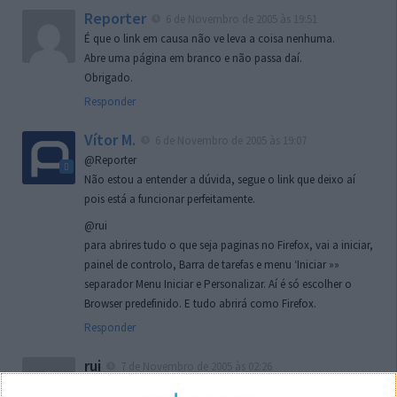
Reporter
6 de Novembro de 2005 às 19:51
É que o link em causa não ve leva a coisa nenhuma.
Abre uma página em branco e não passa daí.
Obrigado.
Responder
Vítor M.
6 de Novembro de 2005 às 19:07
@Reporter
Não estou a entender a dúvida, segue o link que deixo aí
pois está a funcionar perfeitamente.
@rui
para abrires tudo o que seja paginas no Firefox, vai a iniciar,
painel de controlo, Barra de tarefas e menu ‘Iniciar »»
separador Menu Iniciar e Personalizar. Aí é só escolher o
Browser predefinido. E tudo abrirá como Firefox.
Responder
rui
7 de Novembro de 2005 às 02:26
Boas outra vez. Desculpa tar te a chatear mas na