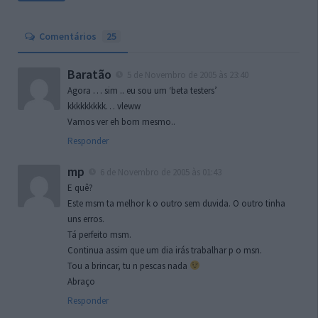
Comentários
25
Baratão
5 de Novembro de 2005 às 23:40
Agora … sim .. eu sou um ‘beta testers’
kkkkkkkkk… vleww
Vamos ver eh bom mesmo..
Responder
mp
6 de Novembro de 2005 às 01:43
E quê?
Este msm ta melhor k o outro sem duvida. O outro tinha
uns erros.
Tá perfeito msm.
Continua assim que um dia irás trabalhar p o msn.
Tou a brincar, tu n pescas nada
Abraço
Responder