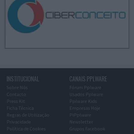
INSTITUCIONAL
CANAIS PPLWARE
Sobre Nós
Fórum Pplware
Contacto
Usados Pplware
Press Kit
Pplware Kids
Ficha Técnica
Empresas Hoje
Regras de Utilização
PiPplware
Privacidade
Newsletter
Política de Cookies
Grupos Facebook