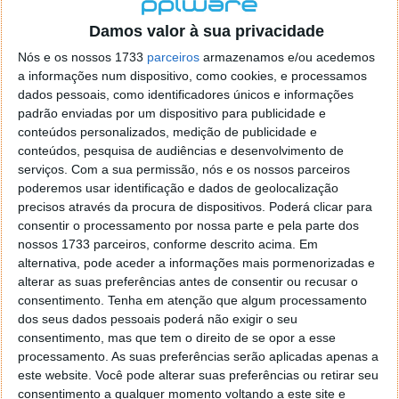
localizaçao referida n se encontra la nada k me permita por
o firefox como browser predefenido
Ja percorri o painel
Damos valor à sua privacidade
de control tudo e nada. Tou a comecar a desesperar, ate ja
Nós e os nossos 1733
parceiros
armazenamos e/ou acedemos
tentei apagar o explorer na tentativa de forçar o uso do
a informações num dispositivo, como cookies, e processamos
firefox mas em vao. Kaso te lembres de outra dica fico
dados pessoais, como identificadores únicos e informações
agradecido, caso contrario obrigado a mesma
padrão enviadas por um dispositivo para publicidade e
Responder
conteúdos personalizados, medição de publicidade e
conteúdos, pesquisa de audiências e desenvolvimento de
Vítor M.
serviços.
Com a sua permissão, nós e os nossos parceiros
7 de Novembro de 2005 às 01:39
poderemos usar identificação e dados de geolocalização
@Reporter
precisos através da procura de dispositivos. Poderá clicar para
Desculpa mas o link funciona. Seja como for segue por mail
consentir o processamento por nossa parte e pela parte dos
o MSn Messenger 8.
nossos 1733 parceiros, conforme descrito acima. Em
Responder
alternativa, pode aceder a informações mais pormenorizadas e
alterar as suas preferências antes de consentir ou recusar o
Vítor M.
7 de Novembro de 2005 às 11:21
consentimento.
Tenha em atenção que algum processamento
@Rui
dos seus dados pessoais poderá não exigir o seu
Tens de encontrar o que te falei. Faz da seguinte maneira,
consentimento, mas que tem o direito de se opor a esse
janela iniciar e no topo dessa janela com o botão direito do
processamento. As suas preferências serão aplicadas apenas a
rato faz propriedades. Depois no separador Menu ‘Iniciar’
este website. Você pode alterar suas preferências ou retirar seu
clica no botão ‘Personalizar’ aí encontrarás no separador
consentimento a qualquer momento voltando a este site e