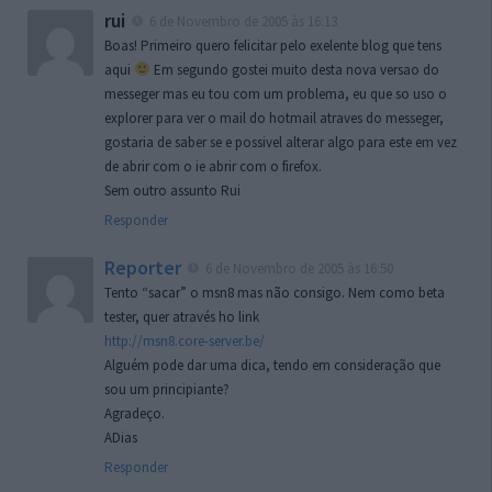
rui
6 de Novembro de 2005 às 16:13
Boas! Primeiro quero felicitar pelo exelente blog que tens
aqui
Em segundo gostei muito desta nova versao do
messeger mas eu tou com um problema, eu que so uso o
explorer para ver o mail do hotmail atraves do messeger,
gostaria de saber se e possivel alterar algo para este em vez
de abrir com o ie abrir com o firefox.
Sem outro assunto Rui
Responder
Reporter
6 de Novembro de 2005 às 16:50
Tento “sacar” o msn8 mas não consigo. Nem como beta
tester, quer através ho link
http://msn8.core-server.be/
Alguém pode dar uma dica, tendo em consideração que
sou um principiante?
Agradeço.
ADias
Responder