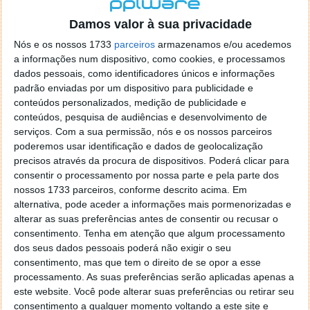
localizaçao referida n se encontra la nada k me permita por
o firefox como browser predefenido
Ja percorri o painel
Damos valor à sua privacidade
de control tudo e nada. Tou a comecar a desesperar, ate ja
Nós e os nossos 1733
parceiros
armazenamos e/ou acedemos
tentei apagar o explorer na tentativa de forçar o uso do
a informações num dispositivo, como cookies, e processamos
firefox mas em vao. Kaso te lembres de outra dica fico
dados pessoais, como identificadores únicos e informações
agradecido, caso contrario obrigado a mesma
padrão enviadas por um dispositivo para publicidade e
Responder
conteúdos personalizados, medição de publicidade e
conteúdos, pesquisa de audiências e desenvolvimento de
Vítor M.
serviços.
Com a sua permissão, nós e os nossos parceiros
7 de Novembro de 2005 às 01:39
poderemos usar identificação e dados de geolocalização
@Reporter
precisos através da procura de dispositivos. Poderá clicar para
Desculpa mas o link funciona. Seja como for segue por mail
consentir o processamento por nossa parte e pela parte dos
o MSn Messenger 8.
nossos 1733 parceiros, conforme descrito acima. Em
Responder
alternativa, pode aceder a informações mais pormenorizadas e
alterar as suas preferências antes de consentir ou recusar o
Vítor M.
7 de Novembro de 2005 às 11:21
consentimento.
Tenha em atenção que algum processamento
@Rui
dos seus dados pessoais poderá não exigir o seu
Tens de encontrar o que te falei. Faz da seguinte maneira,
consentimento, mas que tem o direito de se opor a esse
janela iniciar e no topo dessa janela com o botão direito do
processamento. As suas preferências serão aplicadas apenas a
rato faz propriedades. Depois no separador Menu ‘Iniciar’
este website. Você pode alterar suas preferências ou retirar seu
clica no botão ‘Personalizar’ aí encontrarás no separador
consentimento a qualquer momento voltando a este site e