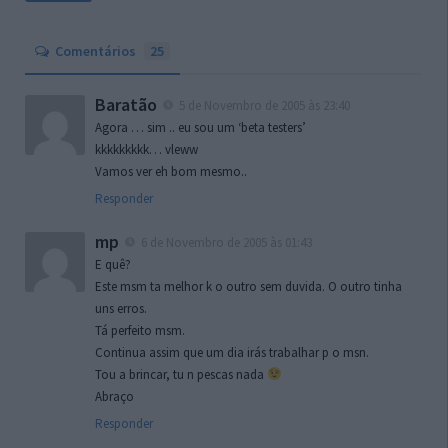
Comentários
25
Baratão
5 de Novembro de 2005 às 23:40
Agora … sim .. eu sou um ‘beta testers’
kkkkkkkkk… vleww
Vamos ver eh bom mesmo..
Responder
mp
6 de Novembro de 2005 às 01:43
E quê?
Este msm ta melhor k o outro sem duvida. O outro tinha
uns erros.
Tá perfeito msm.
Continua assim que um dia irás trabalhar p o msn.
Tou a brincar, tu n pescas nada
Abraço
Responder