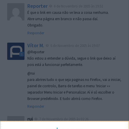
Reporter
6 de Novembro de 2005 às 19:51
É que o link em causa não ve leva a coisa nenhuma.
Abre uma página em branco e não passa daí.
Obrigado.
Responder
Vítor M.
6 de Novembro de 2005 às 19:07
@Reporter
Não estou a entender a dúvida, segue o link que deixo aí
pois está a funcionar perfeitamente.
@rui
para abrires tudo o que seja paginas no Firefox, vai a iniciar,
painel de controlo, Barra de tarefas e menu ‘Iniciar »»
separador Menu Iniciar e Personalizar. Aí é só escolher o
Browser predefinido. E tudo abrirá como Firefox.
Responder
rui
7 de Novembro de 2005 às 02:26
Boas outra vez. Desculpa tar te a chatear mas na