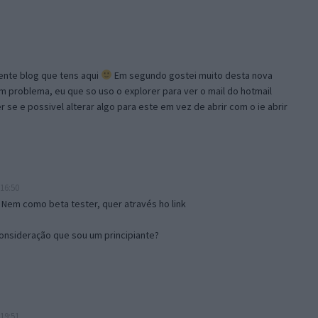
lente blog que tens aqui
Em segundo gostei muito desta nova
problema, eu que so uso o explorer para ver o mail do hotmail
se e possivel alterar algo para este em vez de abrir com o ie abrir
16:50
 Nem como beta tester, quer através ho link
onsideração que sou um principiante?
19:51