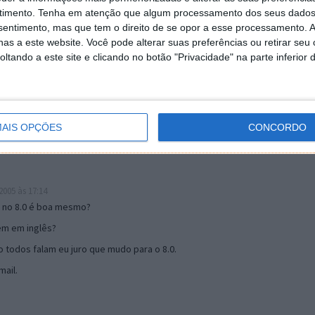
timento.
Tenha em atenção que algum processamento dos seus dados
nsentimento, mas que tem o direito de se opor a esse processamento. A
as a este website. Você pode alterar suas preferências ou retirar seu
19:51
tando a este site e clicando no botão "Privacidade" na parte inferior 
u mail algum.
s 17:00
AIS OPÇÕES
CONCORDO
005 às 17:14
o no 8.0 é boa mesmo?
tem em inglês?
 todos falam eu juro que mudo para o 8.0.
ail.