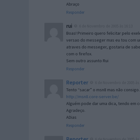
Abraço
Responder
rui
6 de Novembro de 2005 às 16:13
Boas! Primeiro quero felicitar pelo exe
versao do messeger mas eu tou com um 
atraves do messeger, gostaria de saber 
com o firefox.
Sem outro assunto Rui
Responder
Reporter
6 de Novembro de 2005 às 
Tento “sacar” o msn8 mas não consigo.
http://msn8.core-server.be/
Alguém pode dar uma dica, tendo em c
Agradeço.
ADias
Responder
Reporter
6 de Novembro de 2005 às 