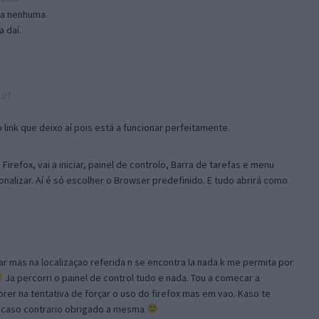
isa nenhuma.
 daí.
:07
link que deixo aí pois está a funcionar perfeitamente.
Firefox, vai a iniciar, painel de controlo, Barra de tarefas e menu
sonalizar. Aí é só escolher o Browser predefinido. E tudo abrirá como
ar mas na localizaçao referida n se encontra la nada k me permita por
Ja percorri o painel de control tudo e nada. Tou a comecar a
orer na tentativa de forçar o uso do firefox mas em vao. Kaso te
, caso contrario obrigado a mesma