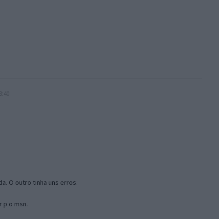
3:40
a. O outro tinha uns erros.
r p o msn.