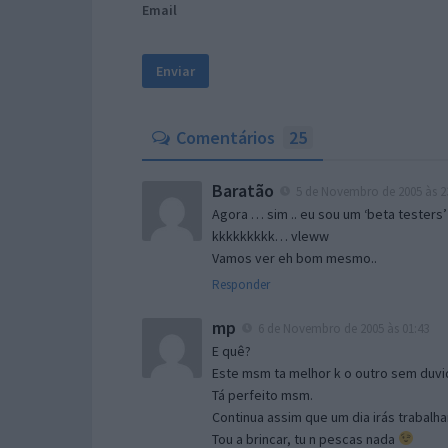
Email
Comentários
25
Baratão
5 de Novembro de 2005 às 2
Agora … sim .. eu sou um ‘beta testers’
kkkkkkkkk… vleww
Vamos ver eh bom mesmo..
Responder
mp
6 de Novembro de 2005 às 01:43
E quê?
Este msm ta melhor k o outro sem duvid
Tá perfeito msm.
Continua assim que um dia irás trabalha
Tou a brincar, tu n pescas nada