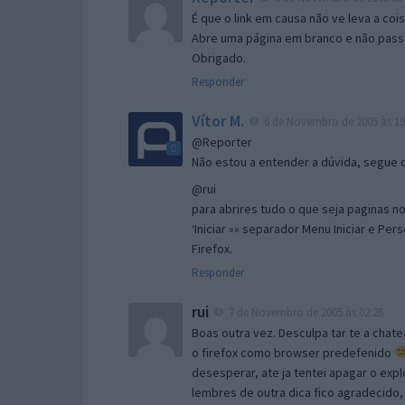
É que o link em causa não ve leva a co
Abre uma página em branco e não passa
Obrigado.
Responder
Vítor M.
6 de Novembro de 2005 às 19
@Reporter
Não estou a entender a dúvida, segue o 
@rui
para abrires tudo o que seja paginas no 
‘Iniciar »» separador Menu Iniciar e Per
Firefox.
Responder
rui
7 de Novembro de 2005 às 02:26
Boas outra vez. Desculpa tar te a chate
o firefox como browser predefenido
desesperar, ate ja tentei apagar o expl
lembres de outra dica fico agradecido