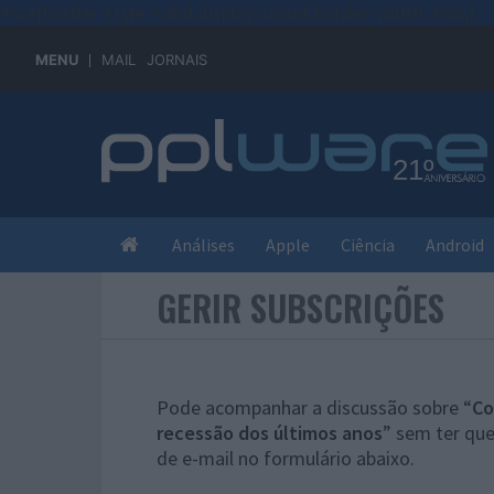
#sre{border-style: solid;display: unset;border-width: thin;}
MENU
MAIL
JORNAIS
Análises
Apple
Ciência
Android
GERIR SUBSCRIÇÕES
Pode acompanhar a discussão sobre “
Co
recessão dos últimos anos
” sem ter qu
de e-mail no formulário abaixo.