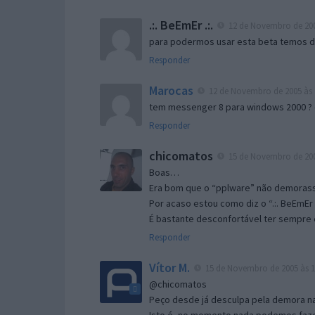
.:. BeEmEr .:.
12 de Novembro de 200
para podermos usar esta beta temos d “
Responder
Marocas
12 de Novembro de 2005 às 
tem messenger 8 para windows 2000 ?
Responder
chicomatos
15 de Novembro de 200
Boas…
Era bom que o “pplware” não demorass
Por acaso estou como diz o “.:. BeEmEr 
É bastante desconfortável ter sempre e
Responder
Vítor M.
15 de Novembro de 2005 às 1
@chicomatos
Peço desde já desculpa pela demora na 