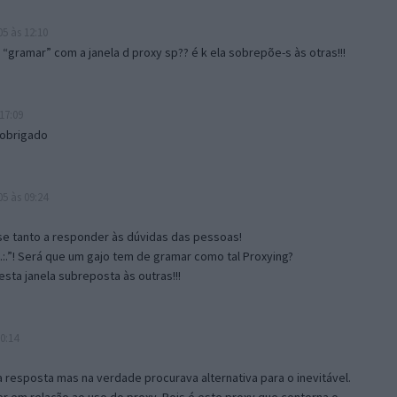
5 às 12:10
gramar” com a janela d proxy sp?? é k ela sobrepõe-s às otras!!!
17:09
 obrigado
5 às 09:24
e tanto a responder às dúvidas das pessoas!
.:.”! Será que um gajo tem de gramar como tal Proxying?
sta janela subreposta às outras!!!
0:14
resposta mas na verdade procurava alternativa para o inevitável.