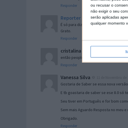
ou recusar o consen
Responder
não exigir o seu co
Reporter
serão aplicadas apen
7 de Novembro de 2005 às 
qualquer momento vol
É só para dizer que ainda não me chego
Grato.
Responder
cristalina
11 de Novembro de 2005 à
M
então people
Responder
Vanessa Silva
11 de Novembro de 2
Gostaria de Saber se essa nova versã
E tb goastaria de saber se ese 8.0 só 
Seu tiver em Português e for bom como
Sem mais Aguardo Resposta no meu e m
Obrigado.
Responder