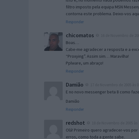
Isto é, no momento nada podemos fazer
filtro imposto pela equipa MSN Messen
contorna este problema. Deixo-vos aqu
Responder
chicomatos
16 de Novembro de 200
Boas…
Cabe-me agradecer a resposta e a exce
“Proxying”. Assim sim… Maravilha!
Pplware, um abraço!
Responder
Damião
17 de Novembro de 2005 às 0
E no novo messenger beta 8 como fazer
Damião
Responder
redshot
18 de Novembro de 2005 às 
Olá! Primeiro quero agradecer-vos por 
erros, como toda a gente sabe.