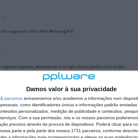
:39
o for segue por mail o MSn Messenger 8.
:21
a seguinte maneira, janela iniciar e no topo dessa janela com o botão
 no separador Menu ‘Iniciar’ clica no botão ‘Personalizar’ aí
ão para escolheres o Browser com que queres navegar e o gestor de
is ao teu Firefox e nas ferramentas ou tools escolhes ‘Opções’ ou
Damos valor à sua privacidade
erta e logo perto do fim encontras um local para colocares um visto
31
parceiros
armazenamos e/ou acedemos a informações num dispositi
e este é o browser predefinido.
essoais, como identificadores únicos e informações padrão enviadas 
conteúdos personalizados, medição de publicidade e conteúdos, pesqui
serviços.
Com a sua permissão, nós e os nossos parceiros poderemos 
12:57
ção precisos através da procura de dispositivos. Poderá clicar para co
ossa parte e pela parte dos nossos 1731 parceiros, conforme descrit
eder a informações mais pormenorizadas e alterar as suas preferência