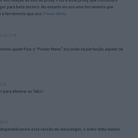
 em relação ao uso do proxy. Pois é este proxy que contorna o
ger para beta testers. No entanto eu uso uma ferramenta que
i a ferramenta que uso:
Power Menu
5 às 17:45
lente ajuda! Pois o “Power Menu” esconde na perfeição aquele tal
1:19
 para eliminar as Tabs?
20:19
disponibilizarem esta versão do messenger, o outro tinha muitos