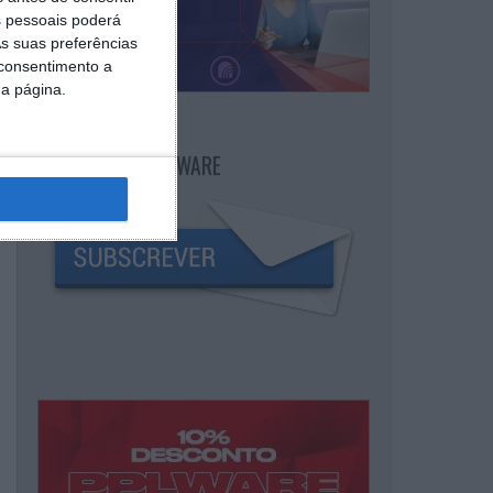
 pessoais poderá
s suas preferências
 consentimento a
da página.
NEWSLETTER PPLWARE