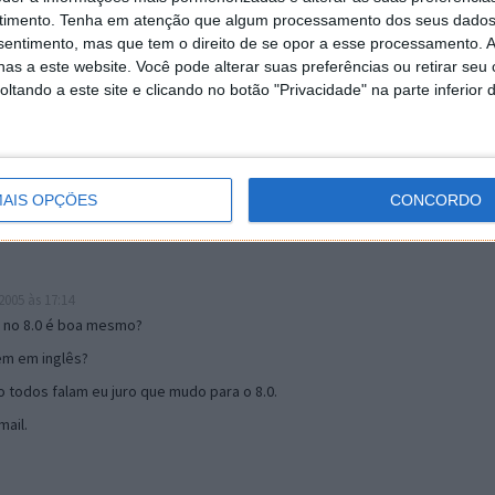
timento.
Tenha em atenção que algum processamento dos seus dados
nsentimento, mas que tem o direito de se opor a esse processamento. A
as a este website. Você pode alterar suas preferências ou retirar seu
19:51
tando a este site e clicando no botão "Privacidade" na parte inferior 
u mail algum.
s 17:00
AIS OPÇÕES
CONCORDO
005 às 17:14
o no 8.0 é boa mesmo?
tem em inglês?
 todos falam eu juro que mudo para o 8.0.
ail.