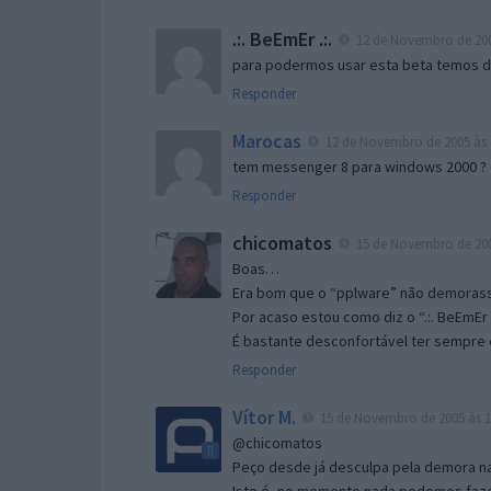
.:. BeEmEr .:.
12 de Novembro de 200
para podermos usar esta beta temos d “
Responder
Marocas
12 de Novembro de 2005 às 
tem messenger 8 para windows 2000 ?
Responder
chicomatos
15 de Novembro de 200
Boas…
Era bom que o “pplware” não demorass
Por acaso estou como diz o “.:. BeEmEr 
É bastante desconfortável ter sempre e
Responder
Vítor M.
15 de Novembro de 2005 às 1
@chicomatos
Peço desde já desculpa pela demora na 