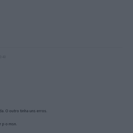
3:40
a. O outro tinha uns erros.
r p o msn.