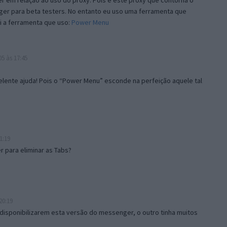
 em relação ao uso do proxy. Pois é este proxy que contorna o
ger para beta testers. No entanto eu uso uma ferramenta que
i a ferramenta que uso:
Power Menu
5 às 17:45
lente ajuda! Pois o “Power Menu” esconde na perfeição aquele tal
1:19
 para eliminar as Tabs?
20:19
disponibilizarem esta versão do messenger, o outro tinha muitos