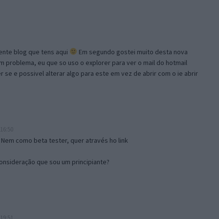
lente blog que tens aqui
Em segundo gostei muito desta nova
problema, eu que so uso o explorer para ver o mail do hotmail
se e possivel alterar algo para este em vez de abrir com o ie abrir
16:50
 Nem como beta tester, quer através ho link
onsideração que sou um principiante?
19:51