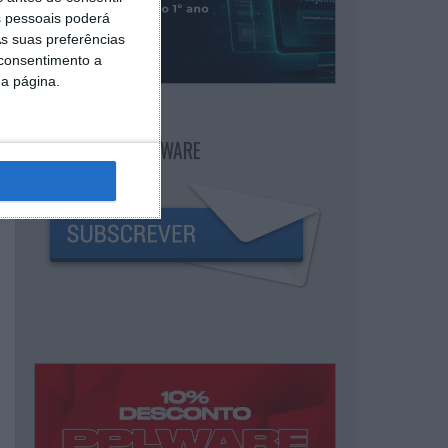
 pessoais poderá
s suas preferências
 consentimento a
da página.
NEWSLETTER PPLWARE