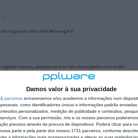
:39
o for segue por mail o MSn Messenger 8.
:21
a seguinte maneira, janela iniciar e no topo dessa janela com o botão
 no separador Menu ‘Iniciar’ clica no botão ‘Personalizar’ aí
ão para escolheres o Browser com que queres navegar e o gestor de
is ao teu Firefox e nas ferramentas ou tools escolhes ‘Opções’ ou
Damos valor à sua privacidade
erta e logo perto do fim encontras um local para colocares um visto
31
parceiros
armazenamos e/ou acedemos a informações num dispositi
e este é o browser predefinido.
essoais, como identificadores únicos e informações padrão enviadas 
conteúdos personalizados, medição de publicidade e conteúdos, pesqui
serviços.
Com a sua permissão, nós e os nossos parceiros poderemos 
12:57
ção precisos através da procura de dispositivos. Poderá clicar para co
ossa parte e pela parte dos nossos 1731 parceiros, conforme descrit
eder a informações mais pormenorizadas e alterar as suas preferência