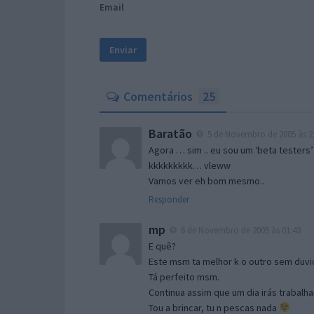
Email
Comentários
25
Baratão
5 de Novembro de 2005 às 2
Agora … sim .. eu sou um ‘beta testers’
kkkkkkkkk… vleww
Vamos ver eh bom mesmo..
Responder
mp
6 de Novembro de 2005 às 01:43
E quê?
Este msm ta melhor k o outro sem duvid
Tá perfeito msm.
Continua assim que um dia irás trabalha
Tou a brincar, tu n pescas nada