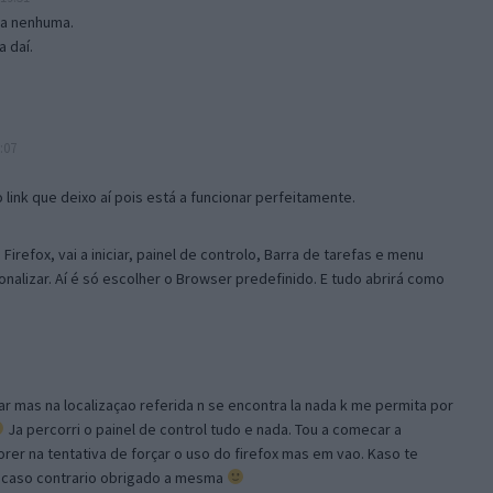
isa nenhuma.
 daí.
:07
link que deixo aí pois está a funcionar perfeitamente.
Firefox, vai a iniciar, painel de controlo, Barra de tarefas e menu
sonalizar. Aí é só escolher o Browser predefinido. E tudo abrirá como
ar mas na localizaçao referida n se encontra la nada k me permita por
Ja percorri o painel de control tudo e nada. Tou a comecar a
orer na tentativa de forçar o uso do firefox mas em vao. Kaso te
, caso contrario obrigado a mesma