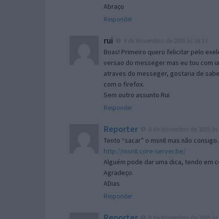
Abraço
Responder
rui
6 de Novembro de 2005 às 16:13
Boas! Primeiro quero felicitar pelo exe
versao do messeger mas eu tou com um 
atraves do messeger, gostaria de saber 
com o firefox.
Sem outro assunto Rui
Responder
Reporter
6 de Novembro de 2005 às 
Tento “sacar” o msn8 mas não consigo.
http://msn8.core-server.be/
Alguém pode dar uma dica, tendo em c
Agradeço.
ADias
Responder
Reporter
6 de Novembro de 2005 às 