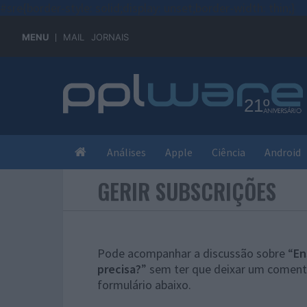
#sre{border-style: solid;display: unset;border-width: thin;}
MENU
MAIL
JORNAIS
Análises
Apple
Ciência
Android
GERIR SUBSCRIÇÕES
Pode acompanhar a discussão sobre “
En
precisa?
” sem ter que deixar um comentá
formulário abaixo.