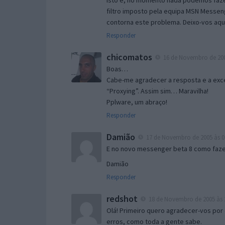
Isto é, no momento nada podemos fazer
filtro imposto pela equipa MSN Messen
contorna este problema. Deixo-vos aqu
Responder
chicomatos
16 de Novembro de 200
Boas…
Cabe-me agradecer a resposta e a exce
“Proxying”. Assim sim… Maravilha!
Pplware, um abraço!
Responder
Damião
17 de Novembro de 2005 às 0
E no novo messenger beta 8 como fazer
Damião
Responder
redshot
18 de Novembro de 2005 às 
Olá! Primeiro quero agradecer-vos por 
erros, como toda a gente sabe.