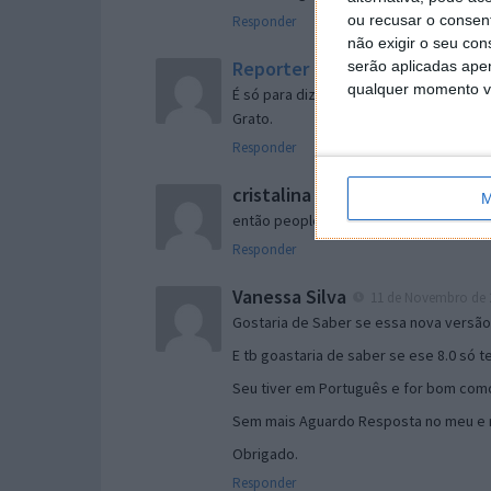
ou recusar o consen
Responder
não exigir o seu co
Reporter
serão aplicadas apen
7 de Novembro de 2005 às 
qualquer momento vol
É só para dizer que ainda não me chego
Grato.
Responder
cristalina
11 de Novembro de 2005 à
M
então people
Responder
Vanessa Silva
11 de Novembro de 2
Gostaria de Saber se essa nova versã
E tb goastaria de saber se ese 8.0 só 
Seu tiver em Português e for bom como
Sem mais Aguardo Resposta no meu e m
Obrigado.
Responder