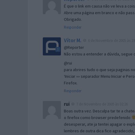
É que o link em causa não ve leva a co
Abre uma página em branco e não passa
Obrigado.
Responder
Vítor M.
6 de Novembro de 2005 às 19
@Reporter
Não estou a entender a dúvida, segue o 
@rui
para abrires tudo o que seja paginas no 
‘Iniciar »» separador Menu Iniciar e Per
Firefox.
Responder
rui
7 de Novembro de 2005 às 02:26
Boas outra vez. Desculpa tar te a chate
o firefox como browser predefenido
desesperar, ate ja tentei apagar o expl
lembres de outra dica fico agradecido