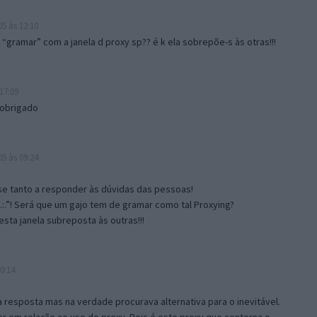
5 às 12:10
gramar” com a janela d proxy sp?? é k ela sobrepõe-s às otras!!!
17:09
 obrigado
5 às 09:24
e tanto a responder às dúvidas das pessoas!
.:.”! Será que um gajo tem de gramar como tal Proxying?
sta janela subreposta às outras!!!
0:14
resposta mas na verdade procurava alternativa para o inevitável.