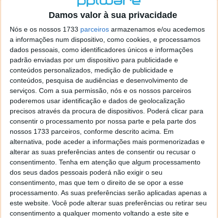
o firefox como browser predefenido
Ja percorri o painel
Damos valor à sua privacidade
de control tudo e nada. Tou a comecar a desesperar, ate ja
tentei apagar o explorer na tentativa de forçar o uso do
Nós e os nossos 1733
parceiros
armazenamos e/ou acedemos
firefox mas em vao. Kaso te lembres de outra dica fico
a informações num dispositivo, como cookies, e processamos
agradecido, caso contrario obrigado a mesma
dados pessoais, como identificadores únicos e informações
Responder
padrão enviadas por um dispositivo para publicidade e
conteúdos personalizados, medição de publicidade e
Vítor M.
conteúdos, pesquisa de audiências e desenvolvimento de
7 de Novembro de 2005 às 01:39
serviços.
Com a sua permissão, nós e os nossos parceiros
@Reporter
poderemos usar identificação e dados de geolocalização
Desculpa mas o link funciona. Seja como for segue por mail
precisos através da procura de dispositivos. Poderá clicar para
o MSn Messenger 8.
consentir o processamento por nossa parte e pela parte dos
Responder
nossos 1733 parceiros, conforme descrito acima. Em
alternativa, pode aceder a informações mais pormenorizadas e
Vítor M.
7 de Novembro de 2005 às 11:21
alterar as suas preferências antes de consentir ou recusar o
@Rui
consentimento.
Tenha em atenção que algum processamento
Tens de encontrar o que te falei. Faz da seguinte maneira,
dos seus dados pessoais poderá não exigir o seu
janela iniciar e no topo dessa janela com o botão direito do
consentimento, mas que tem o direito de se opor a esse
rato faz propriedades. Depois no separador Menu ‘Iniciar’
processamento. As suas preferências serão aplicadas apenas a
clica no botão ‘Personalizar’ aí encontrarás no separador
este website. Você pode alterar suas preferências ou retirar seu
geral a opção para escolheres o Browser com que queres
consentimento a qualquer momento voltando a este site e