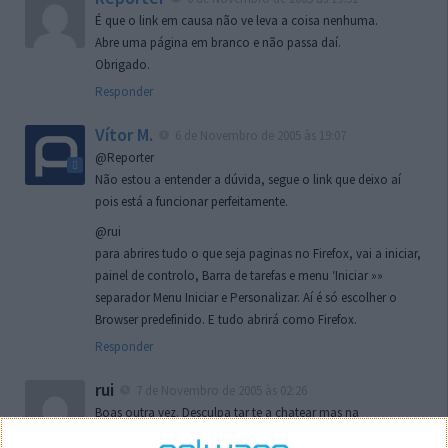
É que o link em causa não ve leva a coisa nenhuma.
Abre uma página em branco e não passa daí.
Obrigado.
Responder
Vítor M.
6 de Novembro de 2005 às 19:07
@Reporter
Não estou a entender a dúvida, segue o link que deixo aí
pois está a funcionar perfeitamente.
@rui
para abrires tudo o que seja paginas no Firefox, vai a iniciar,
painel de controlo, Barra de tarefas e menu ‘Iniciar »»
separador Menu Iniciar e Personalizar. Aí é só escolher o
Browser predefinido. E tudo abrirá como Firefox.
Responder
rui
7 de Novembro de 2005 às 02:26
Boas outra vez. Desculpa tar te a chatear mas na
localizaçao referida n se encontra la nada k me permita por