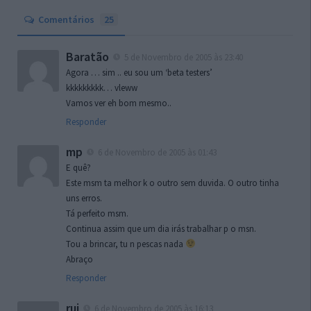
Comentários
25
Baratão
5 de Novembro de 2005 às 23:40
Agora … sim .. eu sou um ‘beta testers’
kkkkkkkkk… vleww
Vamos ver eh bom mesmo..
Responder
mp
6 de Novembro de 2005 às 01:43
E quê?
Este msm ta melhor k o outro sem duvida. O outro tinha
uns erros.
Tá perfeito msm.
Continua assim que um dia irás trabalhar p o msn.
Tou a brincar, tu n pescas nada
Abraço
Responder
rui
6 de Novembro de 2005 às 16:13