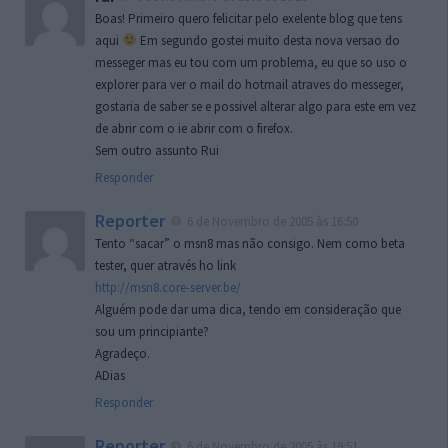
Boas! Primeiro quero felicitar pelo exelente blog que tens
aqui
Em segundo gostei muito desta nova versao do
messeger mas eu tou com um problema, eu que so uso o
explorer para ver o mail do hotmail atraves do messeger,
gostaria de saber se e possivel alterar algo para este em vez
de abrir com o ie abrir com o firefox.
Sem outro assunto Rui
Responder
Reporter
6 de Novembro de 2005 às 16:50
Tento “sacar” o msn8 mas não consigo. Nem como beta
tester, quer através ho link
http://msn8.core-server.be/
Alguém pode dar uma dica, tendo em consideração que
sou um principiante?
Agradeço.
ADias
Responder
Reporter
6 de Novembro de 2005 às 19:51