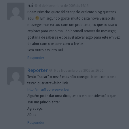
rui
6 de Novembro de 2005 às 16:13
Boas! Primeiro quero felicitar pelo exelente blog que tens
aqui
Em segundo gostei muito desta nova versao do
messeger mas eu tou com um problema, eu que so uso o
explorer para ver o mail do hotmail atraves do messeger,
gostaria de saber se e possivel alterar algo para este em vez
de abrir com o ie abrir com o firefox.
Sem outro assunto Rui
Responder
Reporter
6 de Novembro de 2005 às 16:50
Tento “sacar” o msn8 mas não consigo. Nem como beta
tester, quer através ho link
http://msn8.core-server.be/
Alguém pode dar uma dica, tendo em consideração que
sou um principiante?
Agradeço.
ADias
Responder