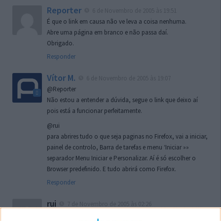
Reporter
6 de Novembro de 2005 às 19:51
É que o link em causa não ve leva a coisa nenhuma.
Abre uma página em branco e não passa daí.
Obrigado.
Responder
Vítor M.
6 de Novembro de 2005 às 19:07
@Reporter
Não estou a entender a dúvida, segue o link que deixo aí
pois está a funcionar perfeitamente.
@rui
para abrires tudo o que seja paginas no Firefox, vai a iniciar,
painel de controlo, Barra de tarefas e menu ‘Iniciar »»
separador Menu Iniciar e Personalizar. Aí é só escolher o
Browser predefinido. E tudo abrirá como Firefox.
Responder
rui
7 de Novembro de 2005 às 02:26
Boas outra vez. Desculpa tar te a chatear mas na