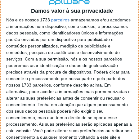
localizaçao referida n se encontra la nada k me permita por
o firefox como browser predefenido
Ja percorri o painel
Damos valor à sua privacidade
de control tudo e nada. Tou a comecar a desesperar, ate ja
Nós e os nossos 1733
parceiros
armazenamos e/ou acedemos
tentei apagar o explorer na tentativa de forçar o uso do
a informações num dispositivo, como cookies, e processamos
firefox mas em vao. Kaso te lembres de outra dica fico
dados pessoais, como identificadores únicos e informações
agradecido, caso contrario obrigado a mesma
padrão enviadas por um dispositivo para publicidade e
Responder
conteúdos personalizados, medição de publicidade e
conteúdos, pesquisa de audiências e desenvolvimento de
Vítor M.
serviços.
Com a sua permissão, nós e os nossos parceiros
7 de Novembro de 2005 às 01:39
poderemos usar identificação e dados de geolocalização
@Reporter
precisos através da procura de dispositivos. Poderá clicar para
Desculpa mas o link funciona. Seja como for segue por mail
consentir o processamento por nossa parte e pela parte dos
o MSn Messenger 8.
nossos 1733 parceiros, conforme descrito acima. Em
Responder
alternativa, pode aceder a informações mais pormenorizadas e
alterar as suas preferências antes de consentir ou recusar o
Vítor M.
7 de Novembro de 2005 às 11:21
consentimento.
Tenha em atenção que algum processamento
@Rui
dos seus dados pessoais poderá não exigir o seu
Tens de encontrar o que te falei. Faz da seguinte maneira,
consentimento, mas que tem o direito de se opor a esse
janela iniciar e no topo dessa janela com o botão direito do
processamento. As suas preferências serão aplicadas apenas a
rato faz propriedades. Depois no separador Menu ‘Iniciar’
este website. Você pode alterar suas preferências ou retirar seu
clica no botão ‘Personalizar’ aí encontrarás no separador
consentimento a qualquer momento voltando a este site e