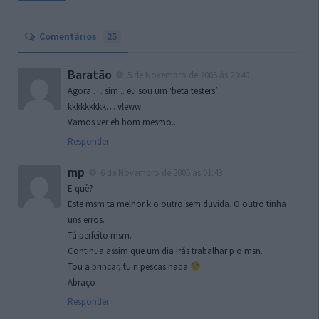
Comentários
25
Baratão
5 de Novembro de 2005 às 23:40
Agora … sim .. eu sou um ‘beta testers’
kkkkkkkkk… vleww
Vamos ver eh bom mesmo..
Responder
mp
6 de Novembro de 2005 às 01:43
E quê?
Este msm ta melhor k o outro sem duvida. O outro tinha
uns erros.
Tá perfeito msm.
Continua assim que um dia irás trabalhar p o msn.
Tou a brincar, tu n pescas nada
Abraço
Responder