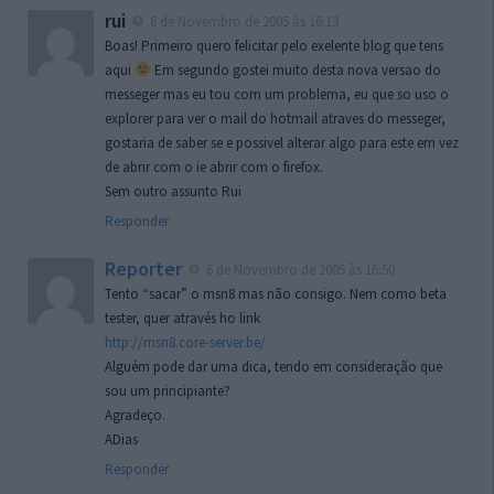
rui
6 de Novembro de 2005 às 16:13
Boas! Primeiro quero felicitar pelo exelente blog que tens
aqui
Em segundo gostei muito desta nova versao do
messeger mas eu tou com um problema, eu que so uso o
explorer para ver o mail do hotmail atraves do messeger,
gostaria de saber se e possivel alterar algo para este em vez
de abrir com o ie abrir com o firefox.
Sem outro assunto Rui
Responder
Reporter
6 de Novembro de 2005 às 16:50
Tento “sacar” o msn8 mas não consigo. Nem como beta
tester, quer através ho link
http://msn8.core-server.be/
Alguém pode dar uma dica, tendo em consideração que
sou um principiante?
Agradeço.
ADias
Responder