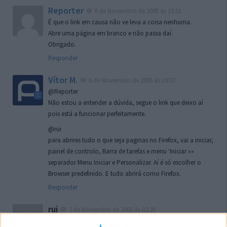
Reporter
6 de Novembro de 2005 às 19:51
É que o link em causa não ve leva a coisa nenhuma.
Abre uma página em branco e não passa daí.
Obrigado.
Responder
Vítor M.
6 de Novembro de 2005 às 19:07
@Reporter
Não estou a entender a dúvida, segue o link que deixo aí
pois está a funcionar perfeitamente.
@rui
para abrires tudo o que seja paginas no Firefox, vai a iniciar,
painel de controlo, Barra de tarefas e menu ‘Iniciar »»
separador Menu Iniciar e Personalizar. Aí é só escolher o
Browser predefinido. E tudo abrirá como Firefox.
Responder
rui
7 de Novembro de 2005 às 02:26
Boas outra vez. Desculpa tar te a chatear mas na