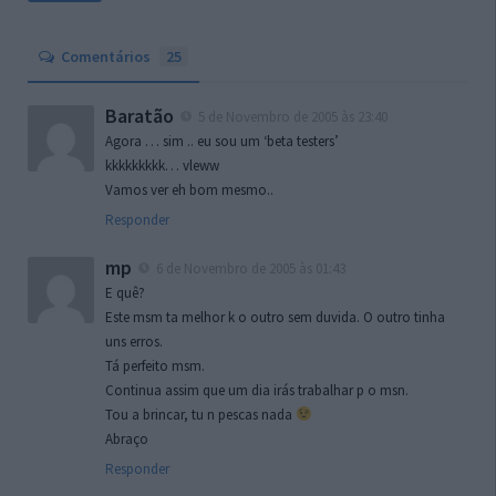
Comentários
25
Baratão
5 de Novembro de 2005 às 23:40
Agora … sim .. eu sou um ‘beta testers’
kkkkkkkkk… vleww
Vamos ver eh bom mesmo..
Responder
mp
6 de Novembro de 2005 às 01:43
E quê?
Este msm ta melhor k o outro sem duvida. O outro tinha
uns erros.
Tá perfeito msm.
Continua assim que um dia irás trabalhar p o msn.
Tou a brincar, tu n pescas nada
Abraço
Responder