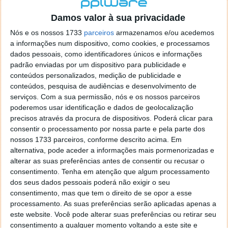
localizaçao referida n se encontra la nada k me permita por
o firefox como browser predefenido
Ja percorri o painel
Damos valor à sua privacidade
de control tudo e nada. Tou a comecar a desesperar, ate ja
Nós e os nossos 1733
parceiros
armazenamos e/ou acedemos
tentei apagar o explorer na tentativa de forçar o uso do
a informações num dispositivo, como cookies, e processamos
firefox mas em vao. Kaso te lembres de outra dica fico
dados pessoais, como identificadores únicos e informações
agradecido, caso contrario obrigado a mesma
padrão enviadas por um dispositivo para publicidade e
Responder
conteúdos personalizados, medição de publicidade e
conteúdos, pesquisa de audiências e desenvolvimento de
Vítor M.
serviços.
Com a sua permissão, nós e os nossos parceiros
7 de Novembro de 2005 às 01:39
poderemos usar identificação e dados de geolocalização
@Reporter
precisos através da procura de dispositivos. Poderá clicar para
Desculpa mas o link funciona. Seja como for segue por mail
consentir o processamento por nossa parte e pela parte dos
o MSn Messenger 8.
nossos 1733 parceiros, conforme descrito acima. Em
Responder
alternativa, pode aceder a informações mais pormenorizadas e
alterar as suas preferências antes de consentir ou recusar o
Vítor M.
7 de Novembro de 2005 às 11:21
consentimento.
Tenha em atenção que algum processamento
@Rui
dos seus dados pessoais poderá não exigir o seu
Tens de encontrar o que te falei. Faz da seguinte maneira,
consentimento, mas que tem o direito de se opor a esse
janela iniciar e no topo dessa janela com o botão direito do
processamento. As suas preferências serão aplicadas apenas a
rato faz propriedades. Depois no separador Menu ‘Iniciar’
este website. Você pode alterar suas preferências ou retirar seu
clica no botão ‘Personalizar’ aí encontrarás no separador
consentimento a qualquer momento voltando a este site e