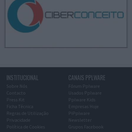
INSTITUCIONAL
CANAIS PPLWARE
Sobre Nós
Fórum Pplware
Contacto
Usados Pplware
Press Kit
Pplware Kids
Ficha Técnica
Empresas Hoje
Regras de Utilização
PiPplware
Privacidade
Newsletter
Política de Cookies
Grupos Facebook