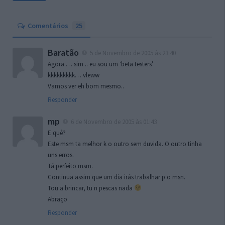
Comentários
25
Baratão
5 de Novembro de 2005 às 23:40
Agora … sim .. eu sou um ‘beta testers’
kkkkkkkkk… vleww
Vamos ver eh bom mesmo..
Responder
mp
6 de Novembro de 2005 às 01:43
E quê?
Este msm ta melhor k o outro sem duvida. O outro tinha
uns erros.
Tá perfeito msm.
Continua assim que um dia irás trabalhar p o msn.
Tou a brincar, tu n pescas nada
Abraço
Responder