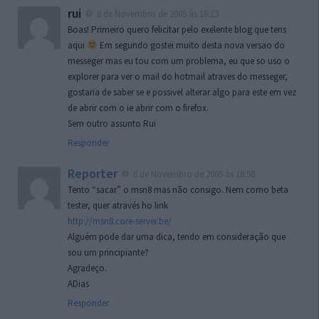
rui
6 de Novembro de 2005 às 16:13
Boas! Primeiro quero felicitar pelo exelente blog que tens
aqui
Em segundo gostei muito desta nova versao do
messeger mas eu tou com um problema, eu que so uso o
explorer para ver o mail do hotmail atraves do messeger,
gostaria de saber se e possivel alterar algo para este em vez
de abrir com o ie abrir com o firefox.
Sem outro assunto Rui
Responder
Reporter
6 de Novembro de 2005 às 16:50
Tento “sacar” o msn8 mas não consigo. Nem como beta
tester, quer através ho link
http://msn8.core-server.be/
Alguém pode dar uma dica, tendo em consideração que
sou um principiante?
Agradeço.
ADias
Responder