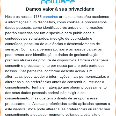
localizaçao referida n se encontra la nada k me permita por
o firefox como browser predefenido
Ja percorri o painel
Damos valor à sua privacidade
de control tudo e nada. Tou a comecar a desesperar, ate ja
Nós e os nossos 1733
parceiros
armazenamos e/ou acedemos
tentei apagar o explorer na tentativa de forçar o uso do
a informações num dispositivo, como cookies, e processamos
firefox mas em vao. Kaso te lembres de outra dica fico
dados pessoais, como identificadores únicos e informações
agradecido, caso contrario obrigado a mesma
padrão enviadas por um dispositivo para publicidade e
Responder
conteúdos personalizados, medição de publicidade e
conteúdos, pesquisa de audiências e desenvolvimento de
Vítor M.
serviços.
Com a sua permissão, nós e os nossos parceiros
7 de Novembro de 2005 às 01:39
poderemos usar identificação e dados de geolocalização
@Reporter
precisos através da procura de dispositivos. Poderá clicar para
Desculpa mas o link funciona. Seja como for segue por mail
consentir o processamento por nossa parte e pela parte dos
o MSn Messenger 8.
nossos 1733 parceiros, conforme descrito acima. Em
Responder
alternativa, pode aceder a informações mais pormenorizadas e
alterar as suas preferências antes de consentir ou recusar o
Vítor M.
7 de Novembro de 2005 às 11:21
consentimento.
Tenha em atenção que algum processamento
@Rui
dos seus dados pessoais poderá não exigir o seu
Tens de encontrar o que te falei. Faz da seguinte maneira,
consentimento, mas que tem o direito de se opor a esse
janela iniciar e no topo dessa janela com o botão direito do
processamento. As suas preferências serão aplicadas apenas a
rato faz propriedades. Depois no separador Menu ‘Iniciar’
este website. Você pode alterar suas preferências ou retirar seu
clica no botão ‘Personalizar’ aí encontrarás no separador
consentimento a qualquer momento voltando a este site e