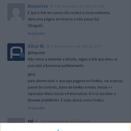
Reporter
6 de Novembro de 2005 às 19:51
É que o link em causa não ve leva a coisa nenhuma.
Abre uma página em branco e não passa daí.
Obrigado.
Responder
Vítor M.
6 de Novembro de 2005 às 19:07
@Reporter
Não estou a entender a dúvida, segue o link que deixo aí
pois está a funcionar perfeitamente.
@rui
para abrires tudo o que seja paginas no Firefox, vai a iniciar,
painel de controlo, Barra de tarefas e menu ‘Iniciar »»
separador Menu Iniciar e Personalizar. Aí é só escolher o
Browser predefinido. E tudo abrirá como Firefox.
Responder
rui
7 de Novembro de 2005 às 02:26
Boas outra vez. Desculpa tar te a chatear mas na