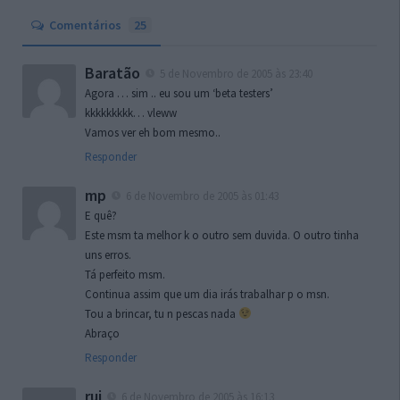
Comentários
25
Baratão
5 de Novembro de 2005 às 23:40
Agora … sim .. eu sou um ‘beta testers’
kkkkkkkkk… vleww
Vamos ver eh bom mesmo..
Responder
mp
6 de Novembro de 2005 às 01:43
E quê?
Este msm ta melhor k o outro sem duvida. O outro tinha
uns erros.
Tá perfeito msm.
Continua assim que um dia irás trabalhar p o msn.
Tou a brincar, tu n pescas nada
Abraço
Responder
rui
6 de Novembro de 2005 às 16:13