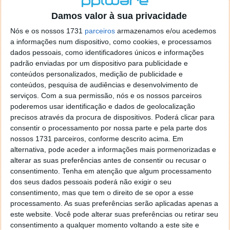
o firefox como browser predefenido
Ja percorri o painel
Damos valor à sua privacidade
de control tudo e nada. Tou a comecar a desesperar, ate ja
tentei apagar o explorer na tentativa de forçar o uso do
Nós e os nossos 1731
parceiros
armazenamos e/ou acedemos
firefox mas em vao. Kaso te lembres de outra dica fico
a informações num dispositivo, como cookies, e processamos
agradecido, caso contrario obrigado a mesma
dados pessoais, como identificadores únicos e informações
Responder
padrão enviadas por um dispositivo para publicidade e
conteúdos personalizados, medição de publicidade e
Vítor M.
conteúdos, pesquisa de audiências e desenvolvimento de
7 de Novembro de 2005 às 01:39
serviços.
Com a sua permissão, nós e os nossos parceiros
@Reporter
poderemos usar identificação e dados de geolocalização
Desculpa mas o link funciona. Seja como for segue por mail
precisos através da procura de dispositivos. Poderá clicar para
o MSn Messenger 8.
consentir o processamento por nossa parte e pela parte dos
Responder
nossos 1731 parceiros, conforme descrito acima. Em
alternativa, pode aceder a informações mais pormenorizadas e
Vítor M.
7 de Novembro de 2005 às 11:21
alterar as suas preferências antes de consentir ou recusar o
@Rui
consentimento.
Tenha em atenção que algum processamento
Tens de encontrar o que te falei. Faz da seguinte maneira,
dos seus dados pessoais poderá não exigir o seu
janela iniciar e no topo dessa janela com o botão direito do
consentimento, mas que tem o direito de se opor a esse
rato faz propriedades. Depois no separador Menu ‘Iniciar’
processamento. As suas preferências serão aplicadas apenas a
clica no botão ‘Personalizar’ aí encontrarás no separador
este website. Você pode alterar suas preferências ou retirar seu
geral a opção para escolheres o Browser com que queres
consentimento a qualquer momento voltando a este site e