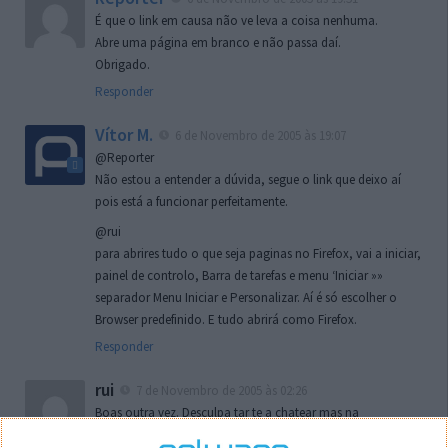
É que o link em causa não ve leva a coisa nenhuma.
Abre uma página em branco e não passa daí.
Obrigado.
Responder
Vítor M.
6 de Novembro de 2005 às 19:07
@Reporter
Não estou a entender a dúvida, segue o link que deixo aí
pois está a funcionar perfeitamente.
@rui
para abrires tudo o que seja paginas no Firefox, vai a iniciar,
painel de controlo, Barra de tarefas e menu ‘Iniciar »»
separador Menu Iniciar e Personalizar. Aí é só escolher o
Browser predefinido. E tudo abrirá como Firefox.
Responder
rui
7 de Novembro de 2005 às 02:26
Boas outra vez. Desculpa tar te a chatear mas na
localizaçao referida n se encontra la nada k me permita por