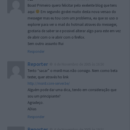
Boas! Primeiro quero felicitar pelo exelente blog que tens
aqui
Em segundo gostei muito desta nova versao do
messeger mas eu tou com um problema, eu que so uso o
explorer para ver o mail do hotmail atraves do messeger,
gostaria de saber se e possivel alterar algo para este em vez
de abrir com o ie abrir com o firefox.
Sem outro assunto Rui
Responder
Reporter
6 de Novembro de 2005 às 16:50
Tento “sacar” o msn8 mas não consigo. Nem como beta
tester, quer através ho link
http://msn8.core-server.be/
Alguém pode dar uma dica, tendo em consideração que
sou um principiante?
Agradeço.
ADias
Responder
Reporter
6 de Novembro de 2005 às 19:51