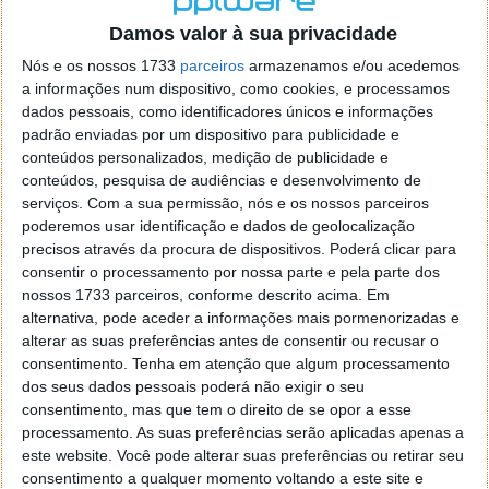
o firefox como browser predefenido
Ja percorri o painel
Damos valor à sua privacidade
de control tudo e nada. Tou a comecar a desesperar, ate ja
tentei apagar o explorer na tentativa de forçar o uso do
Nós e os nossos 1733
parceiros
armazenamos e/ou acedemos
firefox mas em vao. Kaso te lembres de outra dica fico
a informações num dispositivo, como cookies, e processamos
agradecido, caso contrario obrigado a mesma
dados pessoais, como identificadores únicos e informações
Responder
padrão enviadas por um dispositivo para publicidade e
conteúdos personalizados, medição de publicidade e
Vítor M.
conteúdos, pesquisa de audiências e desenvolvimento de
7 de Novembro de 2005 às 01:39
serviços.
Com a sua permissão, nós e os nossos parceiros
@Reporter
poderemos usar identificação e dados de geolocalização
Desculpa mas o link funciona. Seja como for segue por mail
precisos através da procura de dispositivos. Poderá clicar para
o MSn Messenger 8.
consentir o processamento por nossa parte e pela parte dos
Responder
nossos 1733 parceiros, conforme descrito acima. Em
alternativa, pode aceder a informações mais pormenorizadas e
Vítor M.
7 de Novembro de 2005 às 11:21
alterar as suas preferências antes de consentir ou recusar o
@Rui
consentimento.
Tenha em atenção que algum processamento
Tens de encontrar o que te falei. Faz da seguinte maneira,
dos seus dados pessoais poderá não exigir o seu
janela iniciar e no topo dessa janela com o botão direito do
consentimento, mas que tem o direito de se opor a esse
rato faz propriedades. Depois no separador Menu ‘Iniciar’
processamento. As suas preferências serão aplicadas apenas a
clica no botão ‘Personalizar’ aí encontrarás no separador
este website. Você pode alterar suas preferências ou retirar seu
geral a opção para escolheres o Browser com que queres
consentimento a qualquer momento voltando a este site e