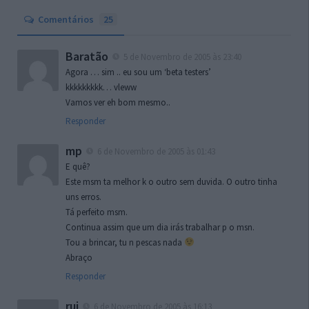
Comentários
25
Baratão
5 de Novembro de 2005 às 23:40
Agora … sim .. eu sou um ‘beta testers’
kkkkkkkkk… vleww
Vamos ver eh bom mesmo..
Responder
mp
6 de Novembro de 2005 às 01:43
E quê?
Este msm ta melhor k o outro sem duvida. O outro tinha
uns erros.
Tá perfeito msm.
Continua assim que um dia irás trabalhar p o msn.
Tou a brincar, tu n pescas nada
Abraço
Responder
rui
6 de Novembro de 2005 às 16:13