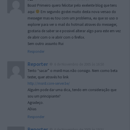
Boas! Primeiro quero felicitar pelo exelente blog que tens
aqui
Em segundo gostei muito desta nova versao do
messeger mas eu tou com um problema, eu que so uso o
explorer para ver o mail do hotmail atraves do messeger,
gostaria de saber se e possivel alterar algo para este em vez
de abrir com o ie abrir com o firefox.
Sem outro assunto Rui
Responder
Reporter
6 de Novembro de 2005 às 16:50
Tento “sacar” o msn8 mas não consigo. Nem como beta
tester, quer através ho link
http://msn8.core-server.be/
Alguém pode dar uma dica, tendo em consideração que
sou um principiante?
Agradeço.
ADias
Responder
Reporter
6 de Novembro de 2005 às 19:51