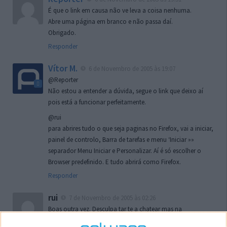
É que o link em causa não ve leva a coisa nenhuma.
Abre uma página em branco e não passa daí.
Obrigado.
Responder
Vítor M.
6 de Novembro de 2005 às 19:07
@Reporter
Não estou a entender a dúvida, segue o link que deixo aí
pois está a funcionar perfeitamente.
@rui
para abrires tudo o que seja paginas no Firefox, vai a iniciar,
painel de controlo, Barra de tarefas e menu ‘Iniciar »»
separador Menu Iniciar e Personalizar. Aí é só escolher o
Browser predefinido. E tudo abrirá como Firefox.
Responder
rui
7 de Novembro de 2005 às 02:26
Boas outra vez. Desculpa tar te a chatear mas na
localizaçao referida n se encontra la nada k me permita por