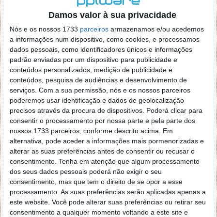
o firefox como browser predefenido
Ja percorri o painel
Damos valor à sua privacidade
de control tudo e nada. Tou a comecar a desesperar, ate ja
tentei apagar o explorer na tentativa de forçar o uso do
Nós e os nossos 1733
parceiros
armazenamos e/ou acedemos
firefox mas em vao. Kaso te lembres de outra dica fico
a informações num dispositivo, como cookies, e processamos
agradecido, caso contrario obrigado a mesma
dados pessoais, como identificadores únicos e informações
Responder
padrão enviadas por um dispositivo para publicidade e
conteúdos personalizados, medição de publicidade e
Vítor M.
conteúdos, pesquisa de audiências e desenvolvimento de
7 de Novembro de 2005 às 01:39
serviços.
Com a sua permissão, nós e os nossos parceiros
@Reporter
poderemos usar identificação e dados de geolocalização
Desculpa mas o link funciona. Seja como for segue por mail
precisos através da procura de dispositivos. Poderá clicar para
o MSn Messenger 8.
consentir o processamento por nossa parte e pela parte dos
Responder
nossos 1733 parceiros, conforme descrito acima. Em
alternativa, pode aceder a informações mais pormenorizadas e
Vítor M.
7 de Novembro de 2005 às 11:21
alterar as suas preferências antes de consentir ou recusar o
@Rui
consentimento.
Tenha em atenção que algum processamento
Tens de encontrar o que te falei. Faz da seguinte maneira,
dos seus dados pessoais poderá não exigir o seu
janela iniciar e no topo dessa janela com o botão direito do
consentimento, mas que tem o direito de se opor a esse
rato faz propriedades. Depois no separador Menu ‘Iniciar’
processamento. As suas preferências serão aplicadas apenas a
clica no botão ‘Personalizar’ aí encontrarás no separador
este website. Você pode alterar suas preferências ou retirar seu
geral a opção para escolheres o Browser com que queres
consentimento a qualquer momento voltando a este site e