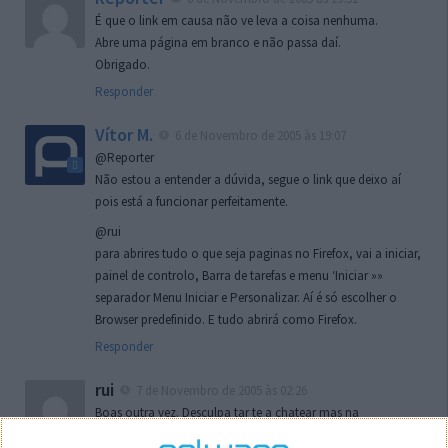
É que o link em causa não ve leva a coisa nenhuma.
Abre uma página em branco e não passa daí.
Obrigado.
Responder
Vítor M.
6 de Novembro de 2005 às 19:07
@Reporter
Não estou a entender a dúvida, segue o link que deixo aí
pois está a funcionar perfeitamente.
@rui
para abrires tudo o que seja paginas no Firefox, vai a iniciar,
painel de controlo, Barra de tarefas e menu ‘Iniciar »»
separador Menu Iniciar e Personalizar. Aí é só escolher o
Browser predefinido. E tudo abrirá como Firefox.
Responder
rui
7 de Novembro de 2005 às 02:26
Boas outra vez. Desculpa tar te a chatear mas na
localizaçao referida n se encontra la nada k me permita por