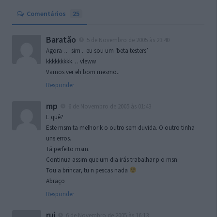
Comentários
25
Baratão
5 de Novembro de 2005 às 23:40
Agora … sim .. eu sou um ‘beta testers’
kkkkkkkkk… vleww
Vamos ver eh bom mesmo..
Responder
mp
6 de Novembro de 2005 às 01:43
E quê?
Este msm ta melhor k o outro sem duvida. O outro tinha
uns erros.
Tá perfeito msm.
Continua assim que um dia irás trabalhar p o msn.
Tou a brincar, tu n pescas nada
Abraço
Responder
rui
6 de Novembro de 2005 às 16:13