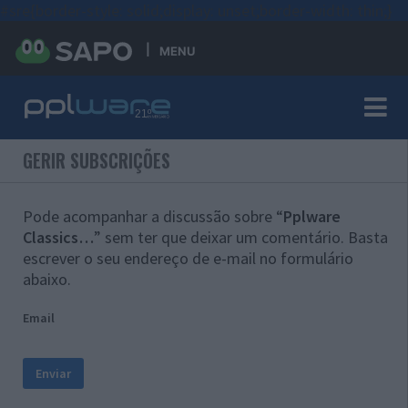
#sre{border-style: solid;display: unset;border-width: thin;}
MENU
GERIR SUBSCRIÇÕES
Pode acompanhar a discussão sobre “
Pplware
Classics…
” sem ter que deixar um comentário. Basta
escrever o seu endereço de e-mail no formulário
abaixo.
Email