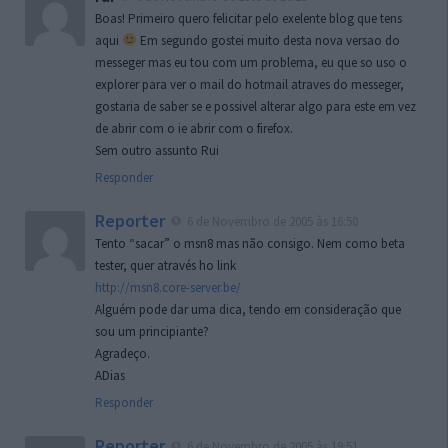
Boas! Primeiro quero felicitar pelo exelente blog que tens
aqui
Em segundo gostei muito desta nova versao do
messeger mas eu tou com um problema, eu que so uso o
explorer para ver o mail do hotmail atraves do messeger,
gostaria de saber se e possivel alterar algo para este em vez
de abrir com o ie abrir com o firefox.
Sem outro assunto Rui
Responder
Reporter
6 de Novembro de 2005 às 16:50
Tento “sacar” o msn8 mas não consigo. Nem como beta
tester, quer através ho link
http://msn8.core-server.be/
Alguém pode dar uma dica, tendo em consideração que
sou um principiante?
Agradeço.
ADias
Responder
Reporter
6 de Novembro de 2005 às 19:51