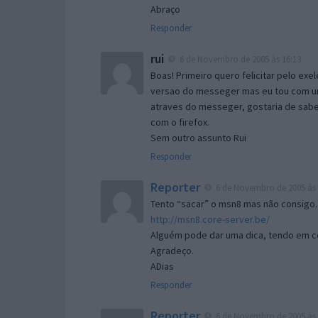
Abraço
Responder
rui
6 de Novembro de 2005 às 16:13
Boas! Primeiro quero felicitar pelo exe
versao do messeger mas eu tou com um 
atraves do messeger, gostaria de saber 
com o firefox.
Sem outro assunto Rui
Responder
Reporter
6 de Novembro de 2005 às 
Tento “sacar” o msn8 mas não consigo.
http://msn8.core-server.be/
Alguém pode dar uma dica, tendo em c
Agradeço.
ADias
Responder
Reporter
6 de Novembro de 2005 às 