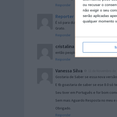
ou recusar o consen
Responder
não exigir o seu co
Reporter
serão aplicadas apen
7 de Novembro de 2005 às 
qualquer momento vol
É só para dizer que ainda não me chego
Grato.
Responder
cristalina
11 de Novembro de 2005 à
M
então people
Responder
Vanessa Silva
11 de Novembro de 2
Gostaria de Saber se essa nova versã
E tb goastaria de saber se ese 8.0 só 
Seu tiver em Português e for bom como
Sem mais Aguardo Resposta no meu e m
Obrigado.
Responder