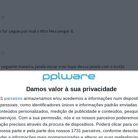
:39
o for segue por mail o MSn Messenger 8.
:21
a seguinte maneira, janela iniciar e no topo dessa janela com o botão
 no separador Menu ‘Iniciar’ clica no botão ‘Personalizar’ aí
ão para escolheres o Browser com que queres navegar e o gestor de
is ao teu Firefox e nas ferramentas ou tools escolhes ‘Opções’ ou
Damos valor à sua privacidade
erta e logo perto do fim encontras um local para colocares um visto
31
parceiros
armazenamos e/ou acedemos a informações num dispositi
e este é o browser predefinido.
essoais, como identificadores únicos e informações padrão enviadas 
conteúdos personalizados, medição de publicidade e conteúdos, pesqui
serviços.
Com a sua permissão, nós e os nossos parceiros poderemos 
12:57
ção precisos através da procura de dispositivos. Poderá clicar para co
ossa parte e pela parte dos nossos 1731 parceiros, conforme descrit
eder a informações mais pormenorizadas e alterar as suas preferência