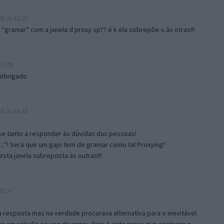
5 às 12:10
gramar” com a janela d proxy sp?? é k ela sobrepõe-s às otras!!!
17:09
 obrigado
5 às 09:24
e tanto a responder às dúvidas das pessoas!
.:.”! Será que um gajo tem de gramar como tal Proxying?
sta janela subreposta às outras!!!
0:14
resposta mas na verdade procurava alternativa para o inevitável.