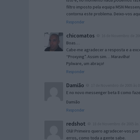
Isto é, no momento nada podemos fazer
filtro imposto pela equipa MSN Messen
contorna este problema. Deixo-vos aqu
Responder
chicomatos
16 de Novembro de 200
Boas…
Cabe-me agradecer a resposta e a exce
“Proxying”. Assim sim… Maravilha!
Pplware, um abraço!
Responder
Damião
17 de Novembro de 2005 às 0
E no novo messenger beta 8 como fazer
Damião
Responder
redshot
18 de Novembro de 2005 às 
Olá! Primeiro quero agradecer-vos por 
erros, como toda a gente sabe.