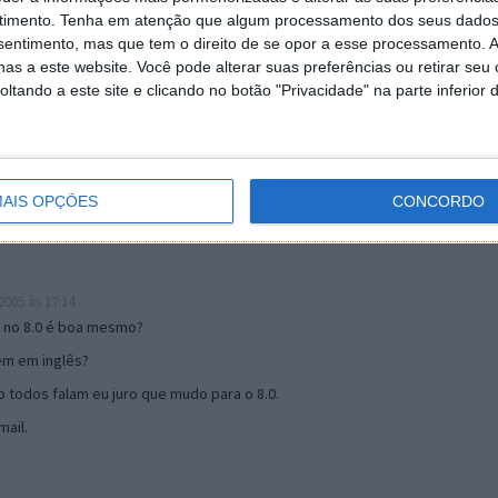
timento.
Tenha em atenção que algum processamento dos seus dados
nsentimento, mas que tem o direito de se opor a esse processamento. A
as a este website. Você pode alterar suas preferências ou retirar seu
19:51
tando a este site e clicando no botão "Privacidade" na parte inferior 
u mail algum.
s 17:00
AIS OPÇÕES
CONCORDO
005 às 17:14
o no 8.0 é boa mesmo?
tem em inglês?
 todos falam eu juro que mudo para o 8.0.
ail.