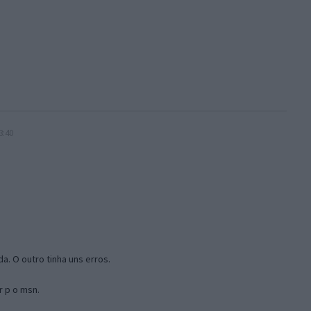
3:40
a. O outro tinha uns erros.
r p o msn.