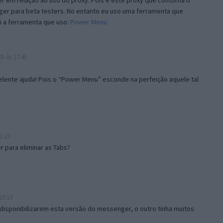
 em relação ao uso do proxy. Pois é este proxy que contorna o
ger para beta testers. No entanto eu uso uma ferramenta que
i a ferramenta que uso:
Power Menu
5 às 17:45
lente ajuda! Pois o “Power Menu” esconde na perfeição aquele tal
1:19
 para eliminar as Tabs?
20:19
disponibilizarem esta versão do messenger, o outro tinha muitos