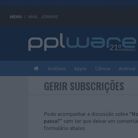
#sre{border-style: solid;display: unset;border-width: thin;}
MENU
MAIL
JORNAIS
Análises
Apple
Ciência
Android
GERIR SUBSCRIÇÕES
Pode acompanhar a discussão sobre “
No
passa?
” sem ter que deixar um comentár
formulário abaixo.