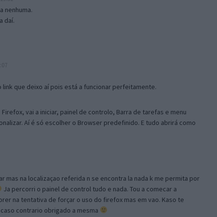
isa nenhuma.
 daí.
:07
link que deixo aí pois está a funcionar perfeitamente.
Firefox, vai a iniciar, painel de controlo, Barra de tarefas e menu
sonalizar. Aí é só escolher o Browser predefinido. E tudo abrirá como
ar mas na localizaçao referida n se encontra la nada k me permita por
Ja percorri o painel de control tudo e nada. Tou a comecar a
orer na tentativa de forçar o uso do firefox mas em vao. Kaso te
, caso contrario obrigado a mesma