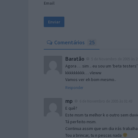
Email
Comentários
25
Baratão
5 de Novembro de 2005 às 2
Agora … sim .. eu sou um ‘beta testers’
kkkkkkkkk… vleww
Vamos ver eh bom mesmo..
Responder
mp
6 de Novembro de 2005 às 01:43
E quê?
Este msm ta melhor k o outro sem duvid
Tá perfeito msm.
Continua assim que um dia irás trabalha
Tou a brincar, tu n pescas nada