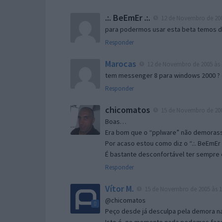
.:. BeEmEr .:.
12 de Novembro de 200
para podermos usar esta beta temos d “
Responder
Marocas
12 de Novembro de 2005 às 
tem messenger 8 para windows 2000 ?
Responder
chicomatos
15 de Novembro de 200
Boas…
Era bom que o “pplware” não demorass
Por acaso estou como diz o “.:. BeEmEr 
É bastante desconfortável ter sempre e
Responder
Vítor M.
15 de Novembro de 2005 às 1
@chicomatos
Peço desde já desculpa pela demora na 