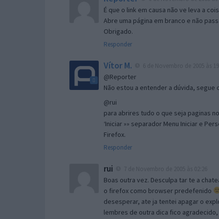
É que o link em causa não ve leva a co
Abre uma página em branco e não passa
Obrigado.
Responder
Vítor M.
6 de Novembro de 2005 às 19
@Reporter
Não estou a entender a dúvida, segue o 
@rui
para abrires tudo o que seja paginas no 
‘Iniciar »» separador Menu Iniciar e Per
Firefox.
Responder
rui
7 de Novembro de 2005 às 02:26
Boas outra vez. Desculpa tar te a chate
o firefox como browser predefenido
desesperar, ate ja tentei apagar o expl
lembres de outra dica fico agradecido