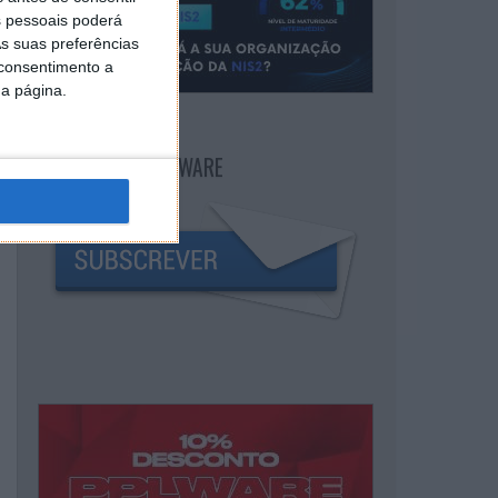
 pessoais poderá
s suas preferências
 consentimento a
da página.
NEWSLETTER PPLWARE