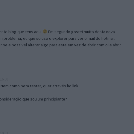
lente blog que tens aqui
Em segundo gostei muito desta nova
problema, eu que so uso o explorer para ver o mail do hotmail
se e possivel alterar algo para este em vez de abrir com o ie abrir
16:50
 Nem como beta tester, quer através ho link
onsideração que sou um principiante?
19:51